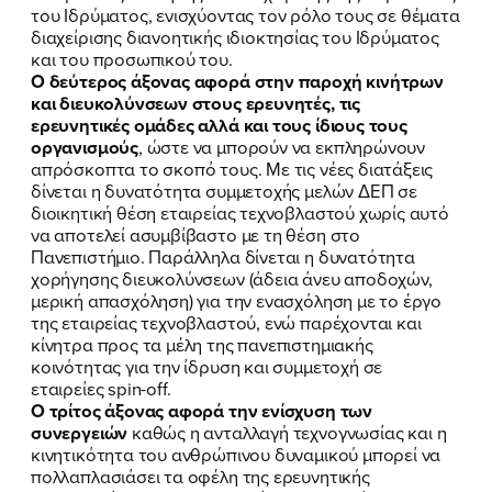
του Ιδρύματος, ενισχύοντας τον ρόλο τους σε θέματα
διαχείρισης διανοητικής ιδιοκτησίας του Ιδρύματος
και του προσωπικού του.
Ο δεύτερος άξονας αφορά στην παροχή κινήτρων
και διευκολύνσεων στους ερευνητές, τις
ερευνητικές ομάδες αλλά και τους ίδιους τους
οργανισμούς
, ώστε να μπορούν να εκπληρώνουν
ΠΟΙΑ ΕΙΜΑΙ
απρόσκοπτα το σκοπό τους. Με τις νέες διατάξεις
δίνεται η δυνατότητα συμμετοχής μελών ΔΕΠ σε
ΕΡΓΟ
διοικητική θέση εταιρείας τεχνοβλαστού χωρίς αυτό
να αποτελεί ασυμβίβαστο με τη θέση στο
Πανεπιστήμιο. Παράλληλα δίνεται η δυνατότητα
ΕΚΔΗΛΩΣΕΙΣ
χορήγησης διευκολύνσεων (άδεια άνευ αποδοχών,
μερική απασχόληση) για την ενασχόληση με το έργο
ΝΕΑ
της εταιρείας τεχνοβλαστού, ενώ παρέχονται και
κίνητρα προς τα μέλη της πανεπιστημιακής
ΕΛΑ ΚΙ ΕΣΥ
κοινότητας για την ίδρυση και συμμετοχή σε
εταιρείες spin-off.
Ο τρίτος άξονας αφορά την ενίσχυση των
συνεργειών
καθώς η ανταλλαγή τεχνογνωσίας και η
κινητικότητα του ανθρώπινου δυναμικού μπορεί να
FB
IN
TW
YT
LN
VB
TIKTOK
πολλαπλασιάσει τα οφέλη της ερευνητικής