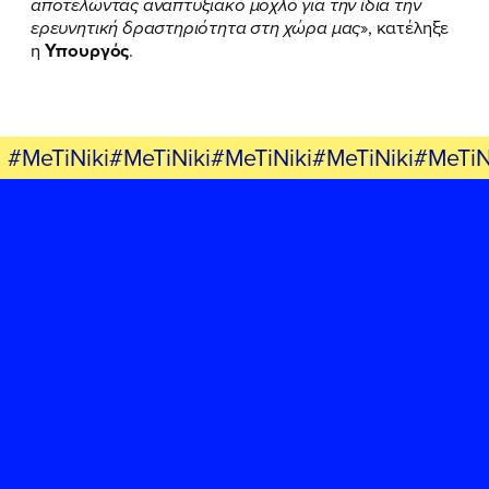
αποτελώντας αναπτυξιακό μοχλό για την ίδια την
ερευνητική δραστηριότητα στη χώρα μας
», κατέληξε
η
Υπουργός
.
#MeTiNiki#MeTiNiki#MeTiNiki#MeTiNiki#MeTiN