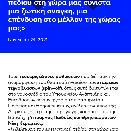
πεδίου στη χώρα μας συνιστά
ΕΠΙΘΕΤΟ
ΕΠΙΘΕΤΟ
*
*
μια ζωτική ανάγκη, μία
επένδυση στο μέλλον της χώρας
ΤΗΛΕΦΩΝΟ
ΤΗΛΕΦΩΝΟ
*
μας»
November 24, 2021
EMAIL
EMAIL
*
*
Αποδέχομαι την
Αποδέχομαι την
Πολιτική
Πολιτική
Προστασίας Προσωπικών
Προστασίας Προσωπικών
Δεδομένων
Δεδομένων
και τους τους
και τους τους
Όρους
Όρους
Τους
τέσσερις άξονες ρυθμίσεων
που διέπουν την
Χρήσης
Χρήσης
του δικτυακού τόπου του
του δικτυακού τόπου του
αναμόρφωση του θεσμικού πλαισίου των
εταιρειών
Πολιτικού Γραφείου της Βουλευτού
Πολιτικού Γραφείου της Βουλευτού
τεχνοβλαστών (
spin
–
off
)
, όπως αυτό διατυπώνεται
Νίκης Κεραμέως
Νίκης Κεραμέως
στο νομοσχέδιο του Υπουργείου Ανάπτυξης και
Επενδύσεων σε συνεργασία του Υπουργείου
Παιδείας και Θρησκευμάτων, ανέλυσε ενώπιον της
ΥΠΟΒΟΛΗ
ΥΠΟΒΟΛΗ
Διαρκούς Επιτροπής Παραγωγής και Εμπορίου της
Βουλής, η
Υπουργός Παιδείας και Θρησκευμάτων
Νίκη Κεραμέως.
«
Η βελτίωση του ερευνητικού πεδίου στη χώρα μας