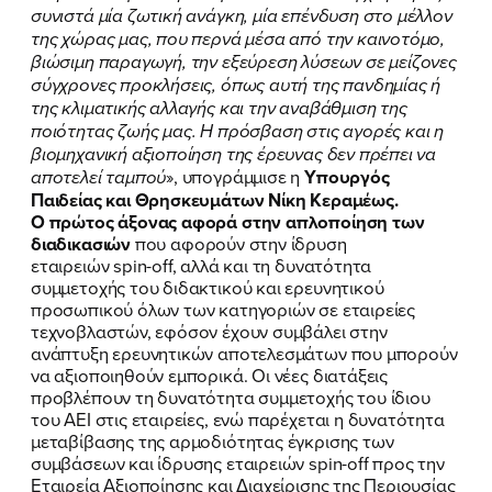
συνιστά μία ζωτική ανάγκη, μία επένδυση στο μέλλον
της χώρας μας, που περνά μέσα από την καινοτόμο,
βιώσιμη παραγωγή, την εξεύρεση λύσεων σε μείζονες
σύγχρονες προκλήσεις, όπως αυτή της πανδημίας ή
της κλιματικής αλλαγής και την αναβάθμιση της
ποιότητας ζωής μας. Η πρόσβαση στις αγορές και η
βιομηχανική αξιοποίηση της έρευνας δεν πρέπει να
αποτελεί ταμπού
», υπογράμμισε η
Υπουργός
Παιδείας και Θρησκευμάτων Νίκη Κεραμέως.
Ο πρώτος άξονας αφορά στην απλοποίηση των
διαδικασιών
που αφορούν στην ίδρυση
εταιρειών spin-off, αλλά και τη δυνατότητα
συμμετοχής του διδακτικού και ερευνητικού
προσωπικού όλων των κατηγοριών σε εταιρείες
τεχνοβλαστών, εφόσον έχουν συμβάλει στην
ανάπτυξη ερευνητικών αποτελεσμάτων που μπορούν
να αξιοποιηθούν εμπορικά. Οι νέες διατάξεις
προβλέπουν τη δυνατότητα συμμετοχής του ίδιου
του ΑΕΙ στις εταιρείες, ενώ παρέχεται η δυνατότητα
μεταβίβασης της αρμοδιότητας έγκρισης των
συμβάσεων και ίδρυσης εταιρειών spin-off προς την
Εταιρεία Αξιοποίησης και Διαχείρισης της Περιουσίας