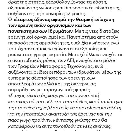
δραστηριότητας, εξορθολογίζοντας τα κόστη,
αξιοποιώντας γνώσεις και διαφορετικές ειδικότητες,
αυξάνοντας τις οικονομίες κλίμακας.
Ο
τέταρτος άξονας αφορά την θεσμική ενίσχυση
των ερευνητικών οργανισμών και των
πανεπιστημιακών Ιδρυμάτων
. Με τις νέες διατάξεις
ερευνητικοί οργανισμοί και Πανεπιστήμια αποκτούν
περισσότερες αρμοδιότητες, ευελιξία κινήσεων, ενώ
ταυτόχρονα αποκεντρώνονται οι εξουσίες και
μειώνεται η γραφειοκρατία. Μεταξύ άλλων ενισχύεται
ο αναπτυξιακός ρόλος των ΑΕΙ, ενισχύεται ο ρόλος
των Γραφείων Μεταφοράς Τεχνολογίας, ενώ
αυξάνονται οι ίδιοι οι πόροι των ιδρυμάτων μέσω της
εμπορικής αξιοποίησης των ερευνητικών
αποτελεσμάτων αλλά και της διενέργειας
συμπράξεων με παραγωγικούς φορείς.
«
Στόχος είναι η δημιουργία του συνεκτικού,
κατανοητού και ευέλικτου αυτού θεσμικού τοπίου για
τις εταιρείες τεχνοβλαστούς να αποτελέσει καταλύτη
για την περαιτέρω ανάπτυξη της έρευνας και την
παραγωγή προϊόντων έντασης γνώσης που θα
καταφέρουν να ανταποκριθούν σε νέες ανάγκες,