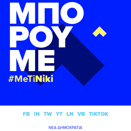
ΜΠΟ
ΡΟΥ
ΜΕ
#MeTi
Niki
FB
IN
TW
YT
LN
VB
TIKTOK
ΝΕΑ ΔΗΜΟΚΡΑΤΙΑ