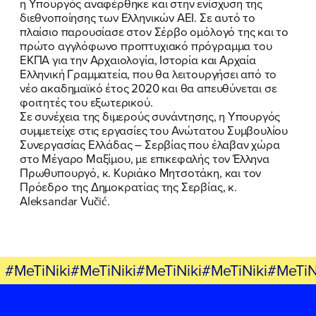
ΕΛΑ ΚΙ ΕΣΥ
η Υπουργός αναφέρθηκε και στην ενίσχυση της
διεθνοποίησης των Ελληνικών ΑΕΙ. Σε αυτό το
πλαίσιο παρουσίασε στον Σέρβο ομόλογό της και το
πρώτο αγγλόφωνο προπτυχιακό πρόγραμμα του
ΕΚΠΑ για την Αρχαιολογία, Ιστορία και Αρχαία
FB
IN
TW
YT
LN
VB
TIKTOK
Ελληνική Γραμματεία, που θα λειτουργήσει από το
νέο ακαδημαϊκό έτος 2020 και θα απευθύνεται σε
φοιτητές του εξωτερικού.
Σε συνέχεια της διμερούς συνάντησης, η Υπουργός
συμμετείχε στις εργασίες του Ανώτατου Συμβουλίου
Συνεργασίας Ελλάδας – Σερβίας που έλαβαν χώρα
στο Μέγαρο Μαξίμου, με επικεφαλής τον Έλληνα
Πρωθυπουργό, κ. Κυριάκο Μητσοτάκη, και τον
Πρόεδρο της Δημοκρατίας της Σερβίας, κ.
Aleksandar Vučić.
#MeTiNiki#MeTiNiki#MeTiNiki#MeTiNiki#MeTiN