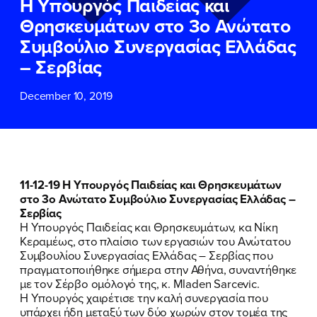
Η Υπουργός Παιδείας και
ΕΠΙΘΕΤΟ
ΕΠΙΘΕΤΟ
*
*
Θρησκευμάτων στο 3ο Ανώτατο
Συμβούλιο Συνεργασίας Ελλάδας
ΤΗΛΕΦΩΝΟ
ΤΗΛΕΦΩΝΟ
*
– Σερβίας
December 10, 2019
EMAIL
EMAIL
*
*
Αποδέχομαι την
Αποδέχομαι την
Πολιτική
Πολιτική
Προστασίας Προσωπικών
Προστασίας Προσωπικών
Δεδομένων
Δεδομένων
και τους τους
και τους τους
Όρους
Όρους
11-12-19 Η Υπουργός Παιδείας και Θρησκευμάτων
Χρήσης
Χρήσης
του δικτυακού τόπου του
του δικτυακού τόπου του
στο 3ο Ανώτατο Συμβούλιο Συνεργασίας Ελλάδας –
Πολιτικού Γραφείου της Βουλευτού
Πολιτικού Γραφείου της Βουλευτού
Σερβίας
Νίκης Κεραμέως
Νίκης Κεραμέως
Η Υπουργός Παιδείας και Θρησκευμάτων, κα Νίκη
Κεραμέως, στο πλαίσιο των εργασιών του Ανώτατου
Συμβουλίου Συνεργασίας Ελλάδας – Σερβίας που
ΥΠΟΒΟΛΗ
ΥΠΟΒΟΛΗ
πραγματοποιήθηκε σήμερα στην Αθήνα, συναντήθηκε
με τον Σέρβο ομόλογό της, κ. Mladen Sarcevic.
Η Υπουργός χαιρέτισε την καλή συνεργασία που
υπάρχει ήδη μεταξύ των δύο χωρών στον τομέα της