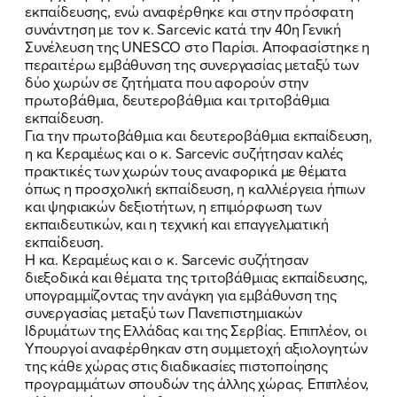
εκπαίδευσης, ενώ αναφέρθηκε και στην πρόσφατη
συνάντηση με τον κ. Sarcevic κατά την 40η Γενική
Συνέλευση της UNESCO στο Παρίσι. Αποφασίστηκε η
περαιτέρω εμβάθυνση της συνεργασίας μεταξύ των
δύο χωρών σε ζητήματα που αφορούν στην
πρωτοβάθμια, δευτεροβάθμια και τριτοβάθμια
εκπαίδευση.
Για την πρωτοβάθμια και δευτεροβάθμια εκπαίδευση,
η κα Κεραμέως και ο κ. Sarcevic συζήτησαν καλές
πρακτικές των χωρών τους αναφορικά με θέματα
όπως η προσχολική εκπαίδευση, η καλλιέργεια ήπιων
και ψηφιακών δεξιοτήτων, η επιμόρφωση των
εκπαιδευτικών, και η τεχνική και επαγγελματική
ΠΟΙΑ ΕΙΜΑΙ
εκπαίδευση.
Η κα. Κεραμέως και ο κ. Sarcevic συζήτησαν
ΕΡΓΟ
διεξοδικά και θέματα της τριτοβάθμιας εκπαίδευσης,
υπογραμμίζοντας την ανάγκη για εμβάθυνση της
συνεργασίας μεταξύ των Πανεπιστημιακών
ΕΚΔΗΛΩΣΕΙΣ
Ιδρυμάτων της Ελλάδας και της Σερβίας. Επιπλέον, οι
Υπουργοί αναφέρθηκαν στη συμμετοχή αξιολογητών
ΝΕΑ
της κάθε χώρας στις διαδικασίες πιστοποίησης
προγραμμάτων σπουδών της άλλης χώρας. Επιπλέον,