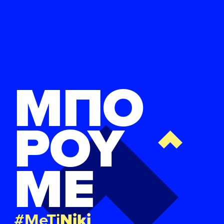
ΜΠΟ
ΡΟΥ
ΜΕ
#MeTi
Niki