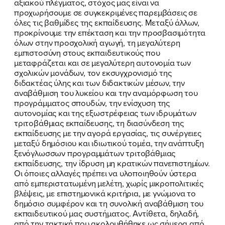
αξιακού πλέγματος, στόχος μας είναι να
ΠΟΙΑ ΕΙΜΑΙ
προχωρήσουμε σε συγκεκριμένες παρεμβάσεις σε
όλες τις βαθμίδες της εκπαίδευσης. Μεταξύ άλλων,
ΕΡΓΟ
προκρίνουμε την επέκταση και την προσβασιμότητα
όλων στην προσχολική αγωγή, τη μεγαλύτερη
ΕΚΔΗΛΩΣΕΙΣ
εμπιστοσύνη στους εκπαιδευτικούς που
μεταφράζεται και σε μεγαλύτερη αυτονομία των
σχολικών μονάδων, τον εκσυγχρονισμό της
ΝΕΑ
διδακτέας ύλης και των διδακτικών μέσων, την
αναβάθμιση του λυκείου και την αναμόρφωση του
ΕΛΑ ΚΙ ΕΣΥ
προγράμματος σπουδών, την ενίσχυση της
αυτονομίας και της εξωστρέφειας των ιδρυμάτων
τριτοβάθμιας εκπαίδευσης, τη διασύνδεση της
εκπαίδευσης με την αγορά εργασίας, τις συνέργειες
μεταξύ δημόσιου και ιδιωτικού τομέα, την ανάπτυξη
FB
IN
TW
YT
LN
VB
TIKTOK
ξενόγλωσσων προγραμμάτων τριτοβάθμιας
εκπαίδευσης, την ίδρυση μη κρατικών πανεπιστημίων.
Οι όποιες αλλαγές πρέπει να υλοποιηθούν ύστερα
από εμπεριστατωμένη μελέτη, χωρίς μικροπολιτικές
βλέψεις, με επιστημονικά κριτήρια, με γνώμονα το
δημόσιο συμφέρον και τη συνολική αναβάθμιση του
εκπαιδευτικού μας συστήματος. Αντίθετα, δηλαδή,
από την τακτική που ακολουθήθηκε ως σήμερα από