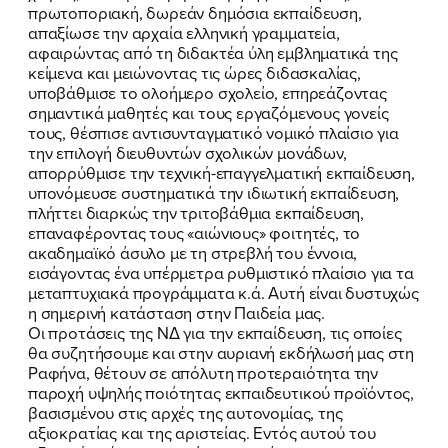
πρωτοποριακή, δωρεάν δημόσια εκπαίδευση,
απαξίωσε την αρχαία ελληνική γραμματεία,
αφαιρώντας από τη διδακτέα ύλη εμβληματικά της
κείμενα και μειώνοντας τις ώρες διδασκαλίας,
υποβάθμισε το ολοήμερο σχολείο, επηρεάζοντας
σημαντικά μαθητές και τους εργαζόμενους γονείς
τους, θέσπισε αντισυνταγματικό νομικό πλαίσιο για
την επιλογή διευθυντών σχολικών μονάδων,
απορρύθμισε την τεχνική-επαγγελματική εκπαίδευση,
υπονόμευσε συστηματικά την ιδιωτική εκπαίδευση,
πλήττει διαρκώς την τριτοβάθμια εκπαίδευση,
επαναφέροντας τους «αιώνιους» φοιτητές, το
ακαδημαϊκό άσυλο με τη στρεβλή του έννοια,
εισάγοντας ένα υπέρμετρα ρυθμιστικό πλαίσιο για τα
μεταπτυχιακά προγράμματα κ.ά. Αυτή είναι δυστυχώς
η σημερινή κατάσταση στην Παιδεία μας.
Οι προτάσεις της ΝΔ για την εκπαίδευση, τις οποίες
θα συζητήσουμε και στην αυριανή εκδήλωσή μας στη
Ραφήνα, θέτουν σε απόλυτη προτεραιότητα την
παροχή υψηλής ποιότητας εκπαιδευτικού προϊόντος,
βασισμένου στις αρχές της αυτονομίας, της
αξιοκρατίας και της αριστείας. Εντός αυτού του