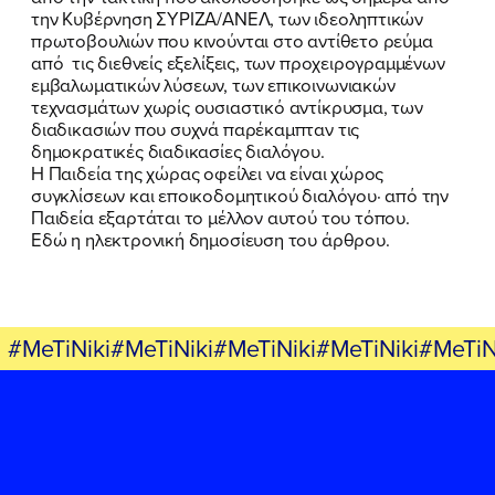
την Κυβέρνηση ΣΥΡΙΖΑ/ΑΝΕΛ, των ιδεοληπτικών
πρωτοβουλιών που κινούνται στο αντίθετο ρεύμα
από τις διεθνείς εξελίξεις, των προχειρογραμμένων
εμβαλωματικών λύσεων, των επικοινωνιακών
τεχνασμάτων χωρίς ουσιαστικό αντίκρυσμα, των
διαδικασιών που συχνά παρέκαμπταν τις
δημοκρατικές διαδικασίες διαλόγου.
Η Παιδεία της χώρας οφείλει να είναι χώρος
συγκλίσεων και εποικοδομητικού διαλόγου· από την
Παιδεία εξαρτάται το μέλλον αυτού του τόπου.
Εδώ η ηλεκτρονική δημοσίευση του άρθρου.
#MeTiNiki#MeTiNiki#MeTiNiki#MeTiNiki#MeTiN