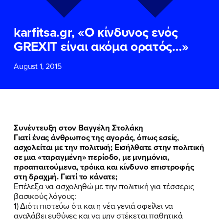
ΕΠΙΘΕΤΟ
ΕΠΙΘΕΤΟ
*
*
karfitsa.gr, «Ο κίνδυνος ενός
ΤΗΛΕΦΩΝΟ
ΤΗΛΕΦΩΝΟ
*
GREXIT είναι ακόμα ορατός…»
August 1, 2015
EMAIL
EMAIL
*
*
Αποδέχομαι την
Αποδέχομαι την
Πολιτική
Πολιτική
Προστασίας Προσωπικών
Προστασίας Προσωπικών
Δεδομένων
Δεδομένων
και τους τους
και τους τους
Όρους
Όρους
Συνέντευξη στον Βαγγέλη Στολάκη
Χρήσης
Χρήσης
του δικτυακού τόπου του
του δικτυακού τόπου του
Γιατί ένας άνθρωπος της αγοράς, όπως εσείς,
Πολιτικού Γραφείου της Βουλευτού
Πολιτικού Γραφείου της Βουλευτού
ασχολείται με την πολιτική; Εισήλθατε στην πολιτική
Νίκης Κεραμέως
Νίκης Κεραμέως
σε μια «ταραγμένη» περίοδο, με μνημόνια,
προαπαιτούμενα, τρόικα και κίνδυνο επιστροφής
στη δραχμή. Γιατί το κάνατε;
ΥΠΟΒΟΛΗ
ΥΠΟΒΟΛΗ
Επέλεξα να ασχοληθώ με την πολιτική για τέσσερις
βασικούς λόγους:
1) Διότι πιστεύω ότι και η νέα γενιά οφείλει να
αναλάβει ευθύνες και να μην στέκεται παθητικά