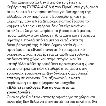
ΠΟΙΑ ΕΙΜΑΙ
H Νέα Δημοκρατία δεν στηρίζει εν γένει την
Κυβέρνηση ΣΥΡΙΖΑ-ΑΝΕΛ ή τον Πρωθυπουργό, αλλά
ΕΡΓΟ
αποκλειστικά την προσπάθεια για διατήρηση της
Ελλάδας στον πυρήνα της Ευρωζώνης και της
Ευρώπης. Εάν η Νέα Δημοκρατία προέτασσε το
ΕΚΔΗΛΩΣΕΙΣ
κομματικό της συμφέρον, δεν θα είχε κανέναν
απολύτως λόγο να ψηφίσει τα βαριά αυτά μέτρα,
ΝΕΑ
πόσω μάλλον όταν έδωσε η ίδια μάχη και πέτυχε να
μην πάρει πολλά από τα μέτρα αυτά κατά τη
ΕΛΑ ΚΙ ΕΣΥ
διακυβέρνησή της. Η Νέα Δημοκρατία όμως
προτάσσει το εθνικό πάνω από το κομματικό
συμφέρον, συμπεριφέρεται με αίσθημα ευθύνης
απέναντι στη χώρα και στην ιστορία, και θα
καταβάλλει κάθε προσπάθεια προκειμένου η χώρα
FB
IN
TW
YT
LN
VB
TIKTOK
να αποκτήσει και πάλι σταθερότητα μέσα στην
ευρωπαϊκή οικογένεια. Δεν δίνουμε όμως λευκή
επιταγή σε κανέναν. Θα αξιολογούμε κατά
περίπτωση τα προς ψήφιση νομοσχέδια.
«Βλέπετε» εκλογές; Και αν
ναι πότε τις
χρονολογείτε;
Οι εκλογές θα ήταν καταστροφικές για τη χώρα και
συνεπώς δεν θέλω να φανταστώ τέτοιο σενάριο. Θα