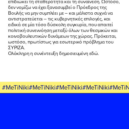
επιδιώκει τη σταθερότητα και τη συναίνεση. Ωστόσο,
δεν νομίζω να έχει ξανασυμβεί ο Πρόεδρος της
Βουλής να μην συμπλέει με – και μάλιστα συχνά να
αντιστρατεύεται – τις κυβερνητικές επιλογές, και
ειδικά σε μία τόσο δύσκολη συγκυρία, που απαιτεί
πολιτική συνεννόηση μεταξύ όλων των θεσμικών και
κοινοβουλευτικών δυνάμεων της χώρας. Πρόκειται,
ωστόσο, πρωτίστως για εσωτερικό πρόβλημα του
ΣΥΡΙΖΑ.
Ολόκληρη η συνέντευξη δημοσιευμένη εδώ.
#MeTiNiki#MeTiNiki#MeTiNiki#MeTiNiki#MeTiN