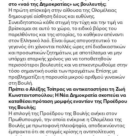
στο «ναό της Δημοκρατίας» ως βουλευτής;
Η πρώτη επίσκεψη στην αίθουσα της Ολομέλειας
δημιουργεί αίσθηση δέους και ευθύνης.
Συνειδητοποιώ κάθε στιγμή την τύχη και την τιμή να
βρίσκομαι σε αυτό το χώρο, το ειδικό βάρος του
παρελθόντος και της ιστορίας, το καθήκον απέναντι
στον Ελληνικό λαό. Είναι όμως απογοητευτικό το
γεγονός ότι χάνονται πολλές ώρες επί διαδικαστικών
και προσωπικών ζητημάτων, με αποτέλεσμα να μην
υπάρχει επαρκής χρόνος για να τοποθετηθούν
περισσότεροι βουλευτές και να επικεντρωθούμε στην
τόσο σημαντική ουσία των πραγμάτων. Επίσης με
προβληματίζει η παρουσία μικρού αριθμού γυναικών
στη Βουλή.
Πρέπει ο Αλέξης Τσίπρας να αντικαταστήσει τη Ζωή
Κωνσταντοπούλου; Η Νέα Δημοκρατία σκοπεύει να
καταθέσει πρόταση μομφής εναντίον της Προέδρου
της Βουλής;
Η επιλογή της Προέδρου της Βουλής ανήκει στον
Πρωθυπουργό, την οποία ενέκρινε η Ολομέλεια της
Βουλής με πρωτοφανή πλειοψηφία, αποδεικνύοντας
έμπρακτα ότι σε στιγμές κρίσης η αντιπολίτευση