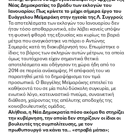
Νέας Δημοκρατίας το βράδυ των εκλογών του
Ιανουαρίου; Πως κρίνετε το μέχρι σήμερα έργο του
Ευάγγελου Μεϊμαράκη στην ηγεσία της Λ. Συγγρού;
Τα αποτελέσματα των εκλογών του Ιανουαρίου δεν
ήταν τόσο αποθαρρυντικά, εάν λάβει κανείς υπόψιν
τη φυσική φθορά της εξουσίας και κυρίως τα βαριά
μέτρα που αναγκάστηκε να πάρει ο Αντώνης
Σαμαράς κατά τη διακυβέρνησή του. Επωμίστηκε ο
ίδιος το βάρος των σκληρών αυτών μέτρων, τα οποία
όμως ταυτόχρονα είχαν σημαντικά θετικά
αποτελέσματα και οδήγησαν τη χώρα ήδη από το
2014 σε πορεία ανάκαμψης. Η απόφασή του να
παραιτηθεί μετά το δημοψήφισμα τον τιμά
προσωπικά. Ο Βαγγέλης Μεϊμαράκης επιτελεί τα
καθήκοντά του σε μία πολύ δύσκολη συγκυρία, με
ενωτικό λόγο, κατευναστικό πνεύμα, συναινετική
διάθεση, χαίροντας της απόλυτης αποδοχής της
κοινοβουλευτικής ομάδας.
Αλήθεια, η Νέα Δημοκρατία πόσο ακόμα θα στηρίζει
την κυβέρνηση, την οποία δεν στηρίζουν οι ίδιοι οι
βουλευτές της συμπολίτευσης, με τον
πρωθυπουργό να κάνει τα… «στραβά μάτια»;