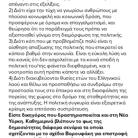
απέναντι στις εξελίξεις.
2) Διότι είχα την τύχη να γνωρίσω ανθρώπους με
πλούσια κοινωφελή και κοινωνική δράση, που
προσφέρουν με όραμα και επαγγελματισμό, και
θεώρησα ότι το παράδειγμά τους πρέπει να
αξιοποιηθεί γόνιμα στη διαμόρφωση της πολιτικής.
3) Διότι κάτι που με προβλημάτιζε πολύ είναι η
αίσθηση απαξίωσης της πολιτικής που επικρατεί σε
κάποιο βαθμό στην κοινωνία. Είναι η εύκολη λύση να
πει κανείς ότι δεν ασχολείται με τα κοινά επειδή η
πολιτική του/της φαίνεται διεφθαρμένη, και η
νοοτροπία αυτή πρέπει κάποτε να αλλάξει.
4) Διότι διακυβεύονται θυσίες ετών του Ελληνικού
λαού και θέλω να προσπαθήσω να συνδράμω στην
προστασία τους στο έπακρο και στη διασφάλιση της
πορείας της χώρας στο δρόμο της σταθερότητας και
της ανάπτυξης. Η πολιτική συγκυρία είναι εξαιρετικά
κρίσιμη και επιτάσσει συστράτευση.
Είστε δικηγόρος που δραστηριοποιείται και στη Νέα
Υόρκη. Καθημερινά βλέπουν το φως της
δημοσιότητας διάφορα σενάρια τα οποία
σχετίζονται με το σχέδιο Βαρουφάκη για επιστροφή