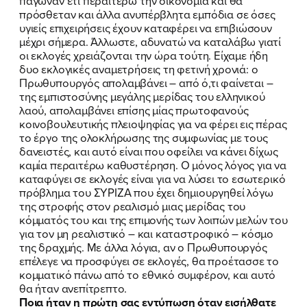
πάγωναν έτι περαιτέρω την οικονομία και θα
πρόσθεταν και άλλα ανυπέρβλητα εμπόδια σε όσες
υγιείς επιχειρήσεις έχουν καταφέρει να επιβιώσουν
μέχρι σήμερα. Άλλωστε, αδυνατώ να καταλάβω γιατί
οι εκλογές χρειάζονται την ώρα τούτη. Είχαμε ήδη
δυο εκλογικές αναμετρήσεις τη φετινή χρονιά: ο
Πρωθυπουργός απολαμβάνει – από ό,τι φαίνεται –
της εμπιστοσύνης μεγάλης μερίδας του ελληνικού
λαού, απολαμβάνει επίσης μίας πρωτοφανούς
κοινοβουλευτικής πλειοψηφίας για να φέρει εις πέρας
το έργο της ολοκλήρωσης της συμφωνίας με τους
δανειστές, και αυτό είναι που οφείλει να κάνει δίχως
καμία περαιτέρω καθυστέρηση. Ο μόνος λόγος για να
καταφύγει σε εκλογές είναι για να λύσει το εσωτερικό
πρόβλημα του ΣΥΡΙΖΑ που έχει δημιουργηθεί λόγω
της στροφής στον ρεαλισμό μιας μερίδας του
κόμματός του και της επιμονής των λοιπών μελών του
για τον μη ρεαλιστικό – και καταστροφικό – κόσμο
της δραχμής. Με άλλα λόγια, αν ο Πρωθυπουργός
επέλεγε να προσφύγει σε εκλογές, θα προέτασσε το
κομματικό πάνω από το εθνικό συμφέρον, και αυτό
θα ήταν ανεπίτρεπτο.
Ποια ήταν η πρώτη σας εντύπωση όταν εισήλθατε