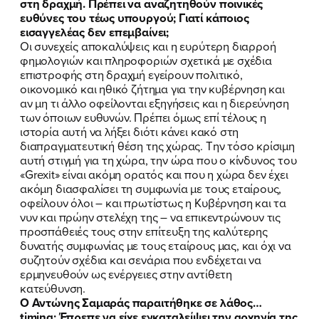
στη δραχμή. Πρέπει να αναζητηθούν ποινικές
ευθύνες του τέως υπουργού; Γιατί κάποιος
εισαγγελέας δεν επεμβαίνει;
Οι συνεχείς αποκαλύψεις και η ευρύτερη διαρροή
φημολογιών και πληροφοριών σχετικά με σχέδια
επιστροφής στη δραχμή εγείρουν πολιτικό,
οικονομικό και ηθικό ζήτημα για την κυβέρνηση και
αν μη τι άλλο οφείλονται εξηγήσεις και η διερεύνηση
των όποιων ευθυνών. Πρέπει όμως επί τέλους η
ιστορία αυτή να λήξει διότι κάνει κακό στη
διαπραγματευτική θέση της χώρας. Την τόσο κρίσιμη
αυτή στιγμή για τη χώρα, την ώρα που ο κίνδυνος του
«Grexit» είναι ακόμη ορατός και που η χώρα δεν έχει
ακόμη διασφαλίσει τη συμφωνία με τους εταίρους,
οφείλουν όλοι – και πρωτίστως η Κυβέρνηση και τα
νυν και πρώην στελέχη της – να επικεντρώνουν τις
προσπάθειές τους στην επίτευξη της καλύτερης
δυνατής συμφωνίας με τους εταίρους μας, και όχι να
συζητούν σχέδια και σενάρια που ενδέχεται να
ερμηνευθούν ως ενέργειες στην αντίθετη
κατεύθυνση.
Ο Αντώνης Σαμαράς παραιτήθηκε σε λάθος…
timing; Έπρεπε να είχε εγκαταλείψει την αρχηγία της