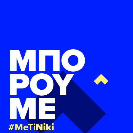
ΜΠΟ
ΡΟΥ
ΜΕ
#MeTi
Niki