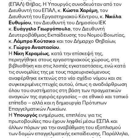
(ΕΠΑΛ) Θήβας. Η Υπουργός συνοδευόταν από τον
Διευθυντή του ΕΠΑΛ, κ.
Κώστα Χαρέμη
, τον
Διευθυντή του Εργαστηριακού Κέντρου, κ.
Νικόλα
Ευθυμίου
, τον Διευθυντή του Δημοσίου ΙΕΚ
κ.
Ευάγγελο Γεωργόπουλο
, τον Διευθυντή
Δευτεροβάθμιας Εκπαίδευσης του Νομού Βοιωτίας,
κ.
Λάμπρο Κούτσικο
και τον Δήμαρχο Θηβαίων,
κ.
Γιώργο Αναστασίου
.
Η
Νίκη Κεραμέως
, κατά την επίσκεψή της,
περιηγήθηκε στους εργαστηριακούς χώρους, στη
βιβλιοθήκη και στις λοιπές εγκαταστάσεις, ενώ κατά
τις συνομιλίες της με τους παρευρισκόμενους
αναφέρθηκε εκτενώς στο νέο σχέδιο νόμου και σε
συγκεκριμένες πτυχές αυτού, όπως η αναδιάρθρωση
όλου του συστήματος στη βάση των πραγματικών
αναγκών της αγοράς εργασίας – σε εθνικό και τοπικό
επίπεδο – αλλά και η δημιουργία Πρότυπων
Επαγγελματικών Λυκείων.
ΠΟΙΑ ΕΙΜΑΙ
Η
Υπουργός
ενημέρωσε, επιπλέον, για τις
πρωτοβουλίες που έχουν ληφθεί μέσω ΕΣΠΑ και
ΕΡΓΟ
άλλων πόρων για την αναβάθμιση του εξοπλισμού
των δομών επαγγελματικής εκπαίδευσης. Παράλληλα,