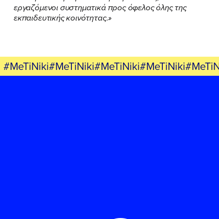
εργαζόμενοι συστηματικά προς όφελος όλης της
εκπαιδευτικής κοινότητας.»
#MeTiNiki#MeTiNiki#MeTiNiki#MeTiNiki#MeTiN