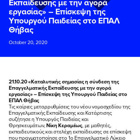
Εκπαίδευσης με την αγορά
ΕΠΙΘΕΤΟ
ΕΠΙΘΕΤΟ
*
*
εργασίας» – Επίσκεψη της
Υπουργού Παιδείας στο ΕΠΑΛ
ΤΗΛΕΦΩΝΟ
ΤΗΛΕΦΩΝΟ
*
Θήβας
October 20, 2020
EMAIL
EMAIL
*
*
Αποδέχομαι την
Αποδέχομαι την
Πολιτική
Πολιτική
Προστασίας Προσωπικών
Προστασίας Προσωπικών
Δεδομένων
Δεδομένων
και τους τους
και τους τους
Όρους
Όρους
21.10.20 «Καταλυτικής σημασίας η σύνδεση της
Χρήσης
Χρήσης
του δικτυακού τόπου του
του δικτυακού τόπου του
Επαγγελματικής Εκπαίδευσης με την αγορά
Πολιτικού Γραφείου της Βουλευτού
Πολιτικού Γραφείου της Βουλευτού
εργασίας» – Επίσκεψη της Υπουργού Παιδείας στο
Νίκης Κεραμέως
Νίκης Κεραμέως
ΕΠΑΛ Θήβας
Τις καίριες μεταρρυθμίσεις του νέου νομοσχεδίου της
Επαγγελματικής Εκπαίδευσης και Κατάρτισης
ΥΠΟΒΟΛΗ
ΥΠΟΒΟΛΗ
συζήτησε η Υπουργός Παιδείας και
Θρησκευμάτων,
Νίκη Κεραμέως
, με μαθητές,
εκπαιδευτικούς και στελέχη εκπαίδευσης σε επίσκεψη
που πραγματοποίησε στο 1ο Επαγγελματικό Λύκειο