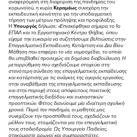
αναφερόμενη στη διαχείριση της πανδημίας του
ΕΚΔΗΛΩΣΕΙΣ
κορωνοϊού, η κυρία
Κεραμέως
συνεχάρη την
εκπαιδευτική κοινότητα για την υποδειγματική
ΝΕΑ
τήρηση των μέτρων πρόληψης και προφύλαξης.
Η
Υπουργός
δήλωσε:
«Επισκέφθηκα σήμερα το 1ο
ΕΛΑ ΚΙ ΕΣΥ
ΕΠΑΛ και το Εργαστηριακό Κέντρο Θήβας, όπου
είχαμε την ευκαιρία να συζητήσουμε βελτιώσεις στην
Επαγγελματική Εκπαίδευση, Κατάρτιση και Δια Βίου
Μάθηση που επιφέρει το νέο νομοσχέδιο, το οποίο
θα υποβληθεί προσεχώς σε δημόσια διαβούλευση. Η
FB
IN
TW
YT
LN
VB
TIKTOK
μεταρρύθμιση που σχεδιάζουμε στοχεύει στη
στενότερη σύνδεση της επαγγελματικής εκπαίδευσης
και κατάρτισης με τις ανάγκες της αγοράς εργασίας,
στην αναβάθμιση της επαγγελματικής εκπαίδευσης
και στην παροχή στους απόφοιτους ποιοτικής
επαγγελματικής διεξόδου και ουσιαστικών
προοπτικών. Φέτος διανύουμε μία ιδιαίτερη σχολική
χρονιά. Παρά την πανδημία, οι μαθητές μας
συνεχίζουν την προσπάθειά τους, σχεδιάζουν το
μέλλον τους, ετοιμάζονται για την επαγγελματική
τους σταδιοδρομία. Ως Υπουργείο Παιδείας,
στεκόμαστε αρωγοί και συμπαραστάτες,