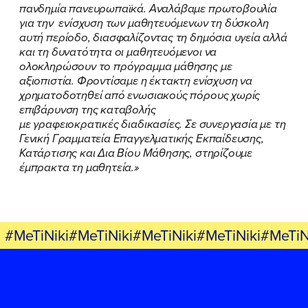
πανδημία πανευρωπαϊκά. Αναλάβαμε πρωτοβουλία
για την ενίσχυση των μαθητευόμενων τη δύσκολη
αυτή περίοδο, διασφαλίζοντας τη δημόσια υγεία αλλά
και τη δυνατότητα οι μαθητευόμενοι να
FB
IN
TW
YT
LN
VB
TIKTOK
ολοκληρώσουν το πρόγραμμα μάθησης με
αξιοπιστία. Φροντίσαμε η έκτακτη ενίσχυση να
χρηματοδοτηθεί από ενωσιακούς πόρους χωρίς
επιβάρυνση της καταβολής
με γραφειοκρατικές διαδικασίες. Σε συνεργασία με τη
Γενική Γραμματεία Επαγγελματικής Εκπαίδευσης,
Κατάρτισης και Δια Βίου Μάθησης, στηρίζουμε
έμπρακτα τη μαθητεία.»
#MeTiNiki#MeTiNiki#MeTiNiki#MeTiNiki#MeTiN