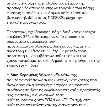
από την έναρξη της επιβολής του μέτρου της
προσωρινής απαγόρευσης λειτουργίας των πάσης
φύσεως εκπαιδευτικών δομών κάθε τύπου και
βαθμούδηλαδή από τις 11/3/2020, μέχρι την
επαναλειτουργία τους.
Περαιτέρω, έχει ξεκινήσει ήδη η διαδικασία ελέγχου
επιπλέον 374 μαθητευόμενων. Το φυσικό και
οικονομικό αντικείμενο των
προγραμμάτων ολοκληρώθηκε κανονικά, με την
αναστολή των έκτακτων μέτρων, με ισόχρονη
παράταση των συμβάσεων μαθητείας και του
ΠΟΙΑ ΕΙΜΑΙ
χρονοδιαγράμματος ολοκλήρωσης της μάθησης στην
εκπαιδευτική δομή.
ΕΡΓΟ
Η
Νίκη Κεραμέως
δήλωσε:
«Εν μέσω της
πρωτοφανούς παγκόσμιας υγειονομικής κρίσης που
ΕΚΔΗΛΩΣΕΙΣ
διανύουμε και η οποία έχει επιφέρει σημαντικές
συνέπειες σε όλες τις εκφάνσεις της καθημερινότητάς
ΝΕΑ
μας, ενισχύουμε οικονομικά τους
μαθητευόμενους από ΕΠΑΛ και ΙΕΚ. Τα σχήματα
ΕΛΑ ΚΙ ΕΣΥ
μαθητείας επηρεάστηκαν σημαντικά από την