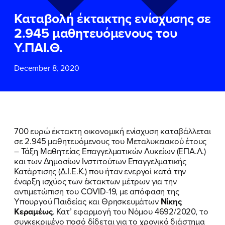
ΕΠΙΘΕΤΟ
ΕΠΙΘΕΤΟ
*
*
Καταβολή έκτακτης ενίσχυσης σε
2.945 μαθητευόμενους του
ΤΗΛΕΦΩΝΟ
ΤΗΛΕΦΩΝΟ
*
Υ.ΠΑΙ.Θ.
December 8, 2020
EMAIL
EMAIL
*
*
Αποδέχομαι την
Αποδέχομαι την
Πολιτική
Πολιτική
Προστασίας Προσωπικών
Προστασίας Προσωπικών
Δεδομένων
Δεδομένων
και τους τους
και τους τους
Όρους
Όρους
700 ευρώ έκτακτη οικονομική ενίσχυση καταβάλλεται
Χρήσης
Χρήσης
του δικτυακού τόπου του
του δικτυακού τόπου του
σε 2.945 μαθητευόμενους του Μεταλυκειακού έτους
Πολιτικού Γραφείου της Βουλευτού
Πολιτικού Γραφείου της Βουλευτού
– Τάξη Μαθητείας Επαγγελματικών Λυκείων (ΕΠΑ.Λ.)
Νίκης Κεραμέως
Νίκης Κεραμέως
και των Δημοσίων Ινστιτούτων Επαγγελματικής
Κατάρτισης (Δ.Ι.Ε.Κ.) που ήταν ενεργοί κατά την
έναρξη ισχύος των έκτακτων μέτρων για την
ΥΠΟΒΟΛΗ
ΥΠΟΒΟΛΗ
αντιμετώπιση του COVID-19, με απόφαση της
Υπουργού Παιδείας και Θρησκευμάτων
Νίκης
Κεραμέως
. Κατ’ εφαρμογή του Νόμου 4692/2020, το
συγκεκριμένο ποσό δίδεται για το χρονικό διάστημα