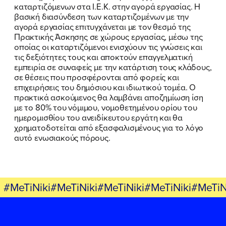
καταρτιζόμενων στα Ι.Ε.Κ. στην αγορά εργασίας. Η
βασική διασύνδεση των καταρτιζομένων με την
ΠΟΙΑ ΕΙΜΑΙ
αγορά εργασίας επιτυγχάνεται με τον θεσμό της
Πρακτικής Άσκησης σε χώρους εργασίας, μέσω της
ΕΡΓΟ
οποίας οι καταρτιζόμενοι ενισχύουν τις γνώσεις και
τις δεξιότητες τους και αποκτούν επαγγελματική
ΕΚΔΗΛΩΣΕΙΣ
εμπειρία σε συναφείς με την κατάρτιση τους κλάδους,
σε θέσεις που προσφέρονται από φορείς και
επιχειρήσεις του δημόσιου και ιδιωτικού τομέα. Ο
ΝΕΑ
πρακτικά ασκούμενος θα λαμβάνει αποζημίωση ίση
με το 80% του νόμιμου, νομοθετημένου ορίου του
ΕΛΑ ΚΙ ΕΣΥ
ημερομισθίου του ανειδίκευτου εργάτη και θα
χρηματοδοτείται από εξασφαλισμένους για το λόγο
αυτό ενωσιακούς πόρους.
FB
IN
TW
YT
LN
VB
TIKTOK
#MeTiNiki#MeTiNiki#MeTiNiki#MeTiNiki#MeTiN