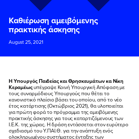
ΕΠΙΘΕΤΟ
ΕΠΙΘΕΤΟ
*
*
Καθιέρωση αμειβόμενης
ΤΗΛΕΦΩΝΟ
ΤΗΛΕΦΩΝΟ
*
πρακτικής άσκησης
August 25, 2021
EMAIL
EMAIL
*
*
Αποδέχομαι την
Αποδέχομαι την
Πολιτική
Πολιτική
Προστασίας Προσωπικών
Προστασίας Προσωπικών
Δεδομένων
Δεδομένων
και τους τους
και τους τους
Όρους
Όρους
Η Υπουργός Παιδείας και Θρησκευμάτων κα Νίκη
Χρήσης
Χρήσης
του δικτυακού τόπου του
του δικτυακού τόπου του
Κεραμέως
υπέγραψε Κοινή Υπουργική Απόφαση με
Πολιτικού Γραφείου της Βουλευτού
Πολιτικού Γραφείου της Βουλευτού
τους συναρμόδιους Υπουργούς που θέτει το
Νίκης Κεραμέως
Νίκης Κεραμέως
κανονιστικό πλαίσιο βάσει του οποίου, από το νέο
έτος κατάρτισης (Οκτώβριος 2021), θα υλοποιείται
για πρώτη φορά το πρόγραμμα της αμειβόμενης
ΥΠΟΒΟΛΗ
ΥΠΟΒΟΛΗ
πρακτικής άσκησης για τους καταρτιζόμενους των
Ι.Ε.Κ. της χώρας. Η δράση εντάσσεται στον ευρύτερο
σχεδιασμό του Υ.ΠΑΙ.Θ. για την ανάπτυξη ενός
ολοκληρωμένου συστήματος ένταξης των