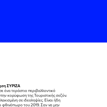
ς
ς
Όρους Χρήσης
Όρους Χρήσης
του
του
ηση ΣΥΡΙΖΑ
σε ένα τεράστιο περιβαλλοντικό
στην κορύφωση της Τουριστικής σεζόν.
ακισμένη σε ιδεοληψίες. Είναι ήδη
ο φθινόπωρο του 2019. Σαν να μην