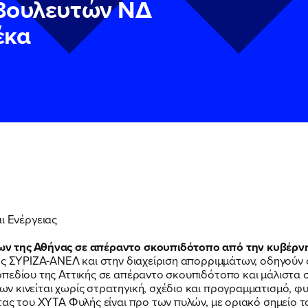
 βουλευτών ΝΔ
έκα
ν
ν
Πολιτική Προστασίας Προσωπικών Δεδομένων
Πολιτική Προστασίας Προσωπικών Δεδομένων
και τους του
και τους του
 Ενέργειας
υ του Πολιτικού Γραφείου της Βουλευτού Νίκης Κεραμέως
υ του Πολιτικού Γραφείου της Βουλευτού Νίκης Κεραμέως
ων της Αθήνας σε απέραντο σκουπιδότοπο από την κυβέρν
ης ΣΥΡΙΖΑ-ΑΝΕΛ και στην διαχείριση απορριμμάτων, οδηγούν 
πεδίου της Αττικής σε απέραντο σκουπιδότοπο και μάλιστα 
 κινείται χωρίς στρατηγική, σχέδιο και προγραμματισμό, φυλ
τας του ΧΥΤΑ Φυλής είναι προ των πυλών, με οριακό σημείο τ