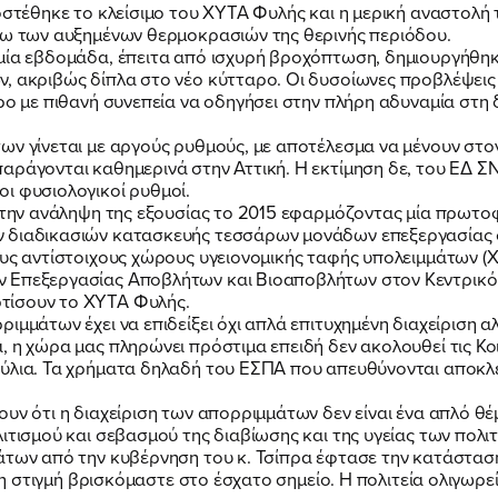
ροστέθηκε το κλείσιμο του ΧΥΤΑ Φυλής και η μερική αναστολ
όγω των αυξημένων θερμοκρασιών της θερινής περιόδου.
 μία εβδομάδα, έπειτα από ισχυρή βροχόπτωση, δημιουργήθη
, ακριβώς δίπλα στο νέο κύτταρο. Οι δυσοίωνες προβλέψεις 
αρο με πιθανή συνεπεία να οδηγήσει στην πλήρη αδυναμία στη
ων γίνεται με αργούς ρυθμούς, με αποτέλεσμα να μένουν στο
αράγονται καθημερινά στην Αττική. Η εκτίμηση δε, του ΕΔ ΣΝ
ι φυσιολογικοί ρυθμοί.
ε την ανάληψη της εξουσίας το 2015 εφαρμόζοντας μία πρωτο
ν διαδικασιών κατασκευής τεσσάρων μονάδων επεξεργασίας 
ους αντίστοιχους χώρους υγειονομικής ταφής υπολειμμάτων (
 Επεξεργασίας Αποβλήτων και Βιοαποβλήτων στον Κεντρικό Τ
τίσουν το ΧΥΤΑ Φυλής.
ιμμάτων έχει να επιδείξει όχι απλά επιτυχημένη διαχείριση
, η χώρα μας πληρώνει πρόστιμα επειδή δεν ακολουθεί τις Κο
ύλια. Τα χρήματα δηλαδή του ΕΣΠΑ που απευθύνονται αποκλει
ΠΟΙΑ ΕΙΜΑΙ
υν ότι η διαχείριση των απορριμμάτων δεν είναι ένα απλό θέ
ιτισμού και σεβασμού της διαβίωσης και της υγείας των πολι
άτων από την κυβέρνηση του κ. Τσίπρα έφτασε την κατάσταση
 τη στιγμή βρισκόμαστε στο έσχατο σημείο. Η πολιτεία ολιγωρε