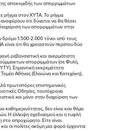
ή της αποκομιδής των απορριμμάτων
κε ρήγμα στον ΧΥΤΑ. Το ρήγμα
αναφέρουν ότι δύναται να θα θέσει
 διαχείριση των απορριμμάτων στην
ν δρόμο 1.500-2.000 τόνοι από τους
Α είναι ότι θα χρειαστούν περίπου δύο
φανή ρεβανσιστική και ανερμάτιστη
σύμμεικτων απορριμμάτων (σε Φυλή,
ΧΥΤΥ). Σημαντική εκκρεμότητα
ομέα Αθήνας (Ελαιώνα και Κατεχάκη),
 αλλά πρωτοπόρες επιστημονικές
ινοτικές Οδηγίες, ταυτόχρονα
στικά και μόνο στην διαχείριση των
μα καθημερινότητας, δεν είναι καν θέμα
τών. Η έλλειψη σχεδιασμού και η τυφλή
 στο απροχώρητο. Είτε είναι
ί και οι πολίτες ακόμη μια φορά έρχονται