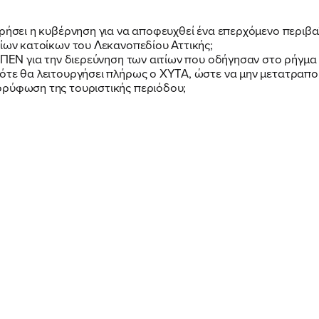
ΕΡΓΟ
ωρήσει η κυβέρνηση για να αποφευχθεί ένα επερχόμενο περιβα
ΕΚΔΗΛΩΣΕΙΣ
ρίων κατοίκων του Λεκανοπεδίου Αττικής;
 ΥΠΕΝ για την διερεύνηση των αιτίων που οδήγησαν στο ρήγμα
ότε θα λειτουργήσει πλήρως ο ΧΥΤΑ, ώστε να μην μετατραπού
ορύφωση της τουριστικής περιόδου;
ΝΕΑ
ΕΛΑ ΚΙ ΕΣΥ
FB
IN
TW
YT
LN
VB
TIKTOK