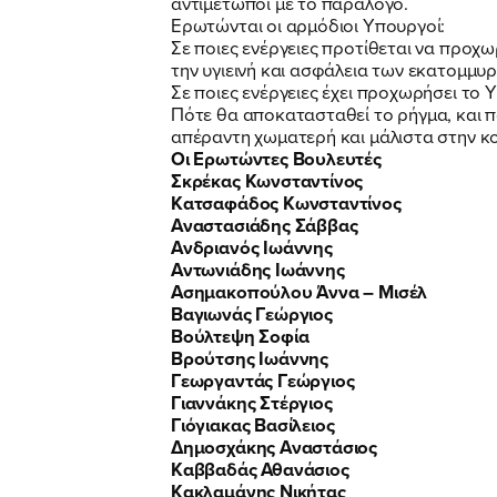
αντιμέτωποι με το παράλογο.
Ερωτώνται οι αρμόδιοι Υπουργοί:
Σε ποιες ενέργειες προτίθεται να προχ
την υγιεινή και ασφάλεια των εκατομμυ
Σε ποιες ενέργειες έχει προχωρήσει το
Πότε θα αποκατασταθεί το ρήγμα, και π
απέραντη χωματερή και μάλιστα στην κ
Οι Ερωτώντες Βουλευτές
Σκρέκας Κωνσταντίνος
Κατσαφάδος Κωνσταντίνος
Αναστασιάδης Σάββας
Ανδριανός Ιωάννης
Αντωνιάδης Ιωάννης
Ασημακοπούλου Άννα – Μισέλ
Βαγιωνάς Γεώργιος
Βούλτεψη Σοφία
Βρούτσης Ιωάννης
Γεωργαντάς Γεώργιος
Γιαννάκης Στέργιος
Γιόγιακας Βασίλειος
Δημοσχάκης Αναστάσιος
Καββαδάς Αθανάσιος
Κακλαμάνης Νικήτας