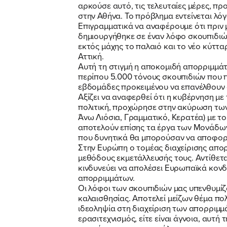
αρκούσε αυτό, τις τελευταίες μέρες, π
στην Αθήνα. Το πρόβλημα εντείνεται λ
Επιγραμματικά να αναφέρουμε ότι πριν
δημιουργήθηκε σε έναν λόφο σκουπιδιών
εκτός μάχης το παλαιό και το νέο κύττ
Αττική.
Αυτή τη στιγμή η αποκομιδή απορριμμάτ
περίπου 5.000 τόνους σκουπιδιών που π
εβδομάδες προκειμένου να επανέλθουν ο
Αξίζει να αναφερθεί ότι η κυβέρνηση μ
πολιτική, προχώρησε στην ακύρωση τω
Άνω Λιόσια, Γραμματικό, Κερατέα) με τ
αποτελούν επίσης τα έργα των Μονάδων
που δυνητικά θα μπορούσαν να αποφορ
Στην Ευρώπη ο τομέας διαχείρισης απορρ
μεθόδους εκμετάλλευσής τους. Αντίθετα
κινδυνεύει να απολέσει Ευρωπαϊκά κονδ
απορριμμάτων.
Οι λόφοι των σκουπιδιών μας υπενθυμίζο
καλαισθησίας. Αποτελεί μείζων θέμα πολ
ιδεοληψία στη διαχείριση των απορριμμ
ερασιτεχνισμός, είτε είναι άγνοια, αυτή