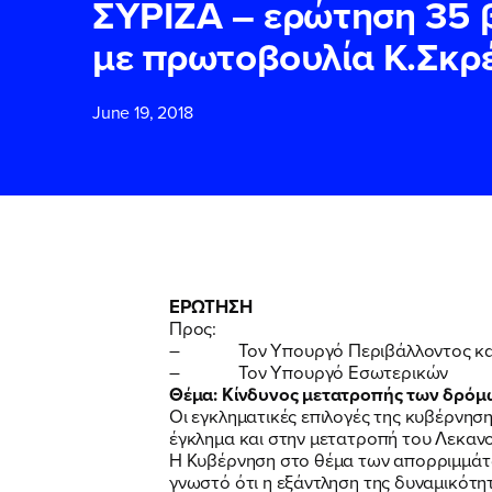
ΣΥΡΙΖΑ – ερώτηση 35
με πρωτοβουλία Κ.Σκρ
ΕΠΙΘΕΤΟ
ΕΠΙΘΕΤΟ
*
*
June 19, 2018
ΤΗΛΕΦΩΝΟ
ΤΗΛΕΦΩΝΟ
*
EMAIL
EMAIL
*
*
ΕΡΩΤΗΣΗ
Προς:
Αποδέχομαι τη
Αποδέχομαι τη
– Τον Υπουργό Περιβάλλοντος και
δικτυακού τόπο
δικτυακού τόπο
– Τον Υπουργό Εσωτερικών
Θέμα: Κίνδυνος μετατροπής των δρόμ
Οι εγκληματικές επιλογές της κυβέρνησ
έγκλημα και στην μετατροπή του Λεκανο
ΥΠΟΒΟΛΗ
ΥΠΟΒΟΛΗ
Η Κυβέρνηση στο θέμα των απορριμμάτων
γνωστό ότι η εξάντληση της δυναμικότη