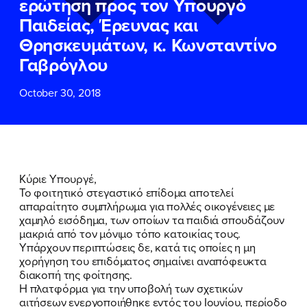
ερώτηση προς τον Υπουργό
ΕΠΙΘΕΤΟ
ΕΠΙΘΕΤΟ
*
*
Παιδείας, Έρευνας και
Θρησκευμάτων, κ. Κωνσταντίνο
ΤΗΛΕΦΩΝΟ
ΤΗΛΕΦΩΝΟ
*
Γαβρόγλου
October 30, 2018
EMAIL
EMAIL
*
*
Αποδέχομαι την
Αποδέχομαι την
Πολιτική
Πολιτική
Προστασίας Προσωπικών
Προστασίας Προσωπικών
Δεδομένων
Δεδομένων
και τους τους
και τους τους
Όρους
Όρους
Κύριε Υπουργέ,
Χρήσης
Χρήσης
του δικτυακού τόπου του
του δικτυακού τόπου του
Το φοιτητικό στεγαστικό επίδομα αποτελεί
Πολιτικού Γραφείου της Βουλευτού
Πολιτικού Γραφείου της Βουλευτού
απαραίτητο συμπλήρωμα για πολλές οικογένειες με
Νίκης Κεραμέως
Νίκης Κεραμέως
χαμηλό εισόδημα, των οποίων τα παιδιά σπουδάζουν
μακριά από τον μόνιμο τόπο κατοικίας τους.
Υπάρχουν περιπτώσεις δε, κατά τις οποίες η μη
ΥΠΟΒΟΛΗ
ΥΠΟΒΟΛΗ
χορήγηση του επιδόματος σημαίνει αναπόφευκτα
διακοπή της φοίτησης.
Η πλατφόρμα για την υποβολή των σχετικών
αιτήσεων ενεργοποιήθηκε εντός του Ιουνίου, περίοδο