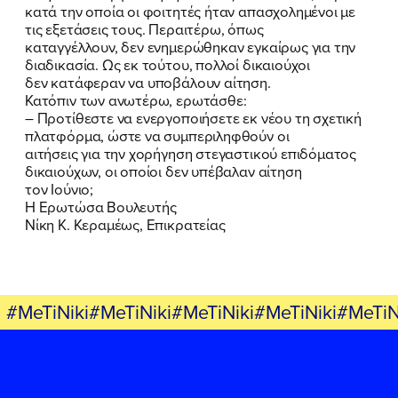
κατά την οποία οι φοιτητές ήταν απασχολημένοι με
ΠΟΙΑ ΕΙΜΑΙ
τις εξετάσεις τους. Περαιτέρω, όπως
καταγγέλλουν, δεν ενημερώθηκαν εγκαίρως για την
ΕΡΓΟ
διαδικασία. Ως εκ τούτου, πολλοί δικαιούχοι
δεν κατάφεραν να υποβάλουν αίτηση.
Κατόπιν των ανωτέρω, ερωτάσθε:
ΕΚΔΗΛΩΣΕΙΣ
– Προτίθεστε να ενεργοποιήσετε εκ νέου τη σχετική
πλατφόρμα, ώστε να συμπεριληφθούν οι
ΝΕΑ
αιτήσεις για την χορήγηση στεγαστικού επιδόματος
δικαιούχων, οι οποίοι δεν υπέβαλαν αίτηση
ΕΛΑ ΚΙ ΕΣΥ
τον Ιούνιο;
Η Ερωτώσα Βουλευτής
Νίκη Κ. Κεραμέως, Επικρατείας
FB
IN
TW
YT
LN
VB
TIKTOK
#MeTiNiki#MeTiNiki#MeTiNiki#MeTiNiki#MeTiN