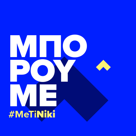
ΜΠΟ
ΡΟΥ
ΜΕ
#MeTi
Niki