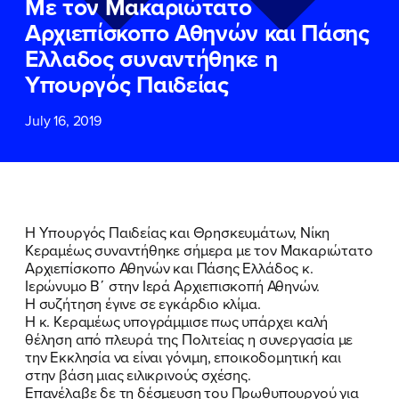
Με τον Μακαριώτατο
ΕΠΙΘΕΤΟ
ΕΠΙΘΕΤΟ
*
*
Αρχιεπίσκοπο Αθηνών και Πάσης
Ελλαδος συναντήθηκε η
ΤΗΛΕΦΩΝΟ
ΤΗΛΕΦΩΝΟ
*
Υπουργός Παιδείας
July 16, 2019
EMAIL
EMAIL
*
*
Αποδέχομαι την
Αποδέχομαι την
Πολιτική
Πολιτική
Προστασίας Προσωπικών
Προστασίας Προσωπικών
Δεδομένων
Δεδομένων
και τους τους
και τους τους
Όρους
Όρους
Η Υπουργός Παιδείας και Θρησκευμάτων, Νίκη
Χρήσης
Χρήσης
του δικτυακού τόπου του
του δικτυακού τόπου του
Κεραμέως συναντήθηκε σήμερα με τον Μακαριώτατο
Πολιτικού Γραφείου της Βουλευτού
Πολιτικού Γραφείου της Βουλευτού
Αρχιεπίσκοπο Αθηνών και Πάσης Ελλάδος κ.
Νίκης Κεραμέως
Νίκης Κεραμέως
Ιερώνυμο Β΄ στην Ιερά Αρχιεπισκοπή Αθηνών.
Η συζήτηση έγινε σε εγκάρδιο κλίμα.
Η κ. Κεραμέως υπογράμμισε πως υπάρχει καλή
ΥΠΟΒΟΛΗ
ΥΠΟΒΟΛΗ
θέληση από πλευρά της Πολιτείας η συνεργασία με
την Εκκλησία να είναι γόνιμη, εποικοδομητική και
στην βάση μιας ειλικρινούς σχέσης.
ΠΟΙΑ ΕΙΜΑΙ
Επανέλαβε δε τη δέσμευση του Πρωθυπουργού για