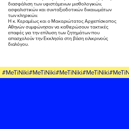
διασφάλιση των υφιστάμενων μισθολογικών,
ΕΡΓΟ
ασφαλιστικών και συνταξιοδοτικών δικαιωμάτων
των κληρικών.
ΕΚΔΗΛΩΣΕΙΣ
Η κ. Κεραμέως και ο Μακαριώτατος Αρχιεπίσκοπος
Αθηνών συμφώνησαν να καθιερώσουν τακτικές
επαφές για την επίλυση των ζητημάτων που
ΝΕΑ
απασχολούν την Εκκλησία στη βάση ειλικρινούς
διαλόγου.
ΕΛΑ ΚΙ ΕΣΥ
#MeTiNiki#MeTiNiki#MeTiNiki#MeTiNiki#MeTiN
FB
IN
TW
YT
LN
VB
TIKTOK