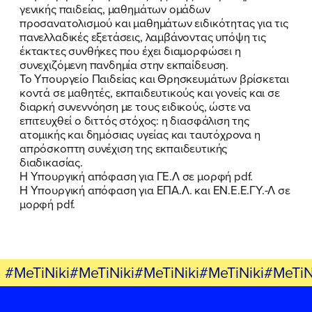
γενικής παιδείας, μαθημάτων ομάδων
προσανατολισμού και μαθημάτων ειδικότητας για τις
ΠΟΙΑ ΕΙΜΑΙ
πανελλαδικές εξετάσεις, λαμβάνοντας υπόψη τις
έκτακτες συνθήκες που έχει διαμορφώσει η
ΕΡΓΟ
συνεχιζόμενη πανδημία στην εκπαίδευση.
Το Υπουργείο Παιδείας και Θρησκευμάτων βρίσκεται
κοντά σε μαθητές, εκπαιδευτικούς και γονείς και σε
ΕΚΔΗΛΩΣΕΙΣ
διαρκή συνεννόηση με τους ειδικούς, ώστε να
επιτευχθεί ο διττός στόχος: η διασφάλιση της
ΝΕΑ
ατομικής και δημόσιας υγείας και ταυτόχρονα η
απρόσκοπτη συνέχιση της εκπαιδευτικής
ΕΛΑ ΚΙ ΕΣΥ
διαδικασίας.
Η Υπουργική απόφαση για ΓΕ.Λ σε μορφή pdf.
Η Υπουργική απόφαση για ΕΠΑ.Λ. και ΕΝ.Ε.Ε.ΓΥ.-Λ σε
μορφή pdf.
FB
IN
TW
YT
LN
VB
TIKTOK
#MeTiNiki#MeTiNiki#MeTiNiki#MeTiNiki#MeTiN