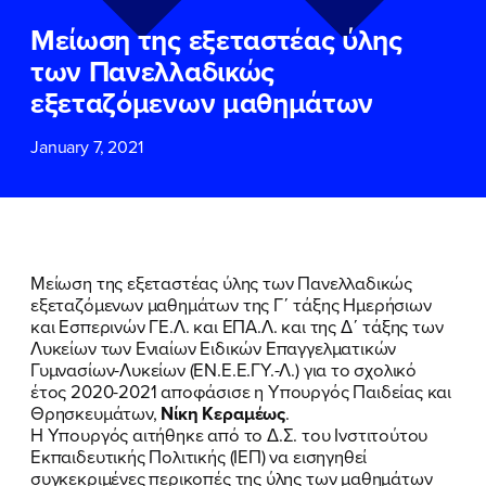
ΕΠΙΘΕΤΟ
ΕΠΙΘΕΤΟ
*
*
Μείωση της εξεταστέας ύλης
των Πανελλαδικώς
ΤΗΛΕΦΩΝΟ
ΤΗΛΕΦΩΝΟ
*
εξεταζόμενων μαθημάτων
January 7, 2021
EMAIL
EMAIL
*
*
Αποδέχομαι την
Αποδέχομαι την
Πολιτική
Πολιτική
Προστασίας Προσωπικών
Προστασίας Προσωπικών
Δεδομένων
Δεδομένων
και τους τους
και τους τους
Όρους
Όρους
Μείωση της εξεταστέας ύλης των Πανελλαδικώς
Χρήσης
Χρήσης
του δικτυακού τόπου του
του δικτυακού τόπου του
εξεταζόμενων μαθημάτων της Γ΄ τάξης Ημερήσιων
Πολιτικού Γραφείου της Βουλευτού
Πολιτικού Γραφείου της Βουλευτού
και Εσπερινών ΓΕ.Λ. και ΕΠΑ.Λ. και της Δ΄ τάξης των
Νίκης Κεραμέως
Νίκης Κεραμέως
Λυκείων των Ενιαίων Ειδικών Επαγγελματικών
Γυμνασίων-Λυκείων (ΕΝ.Ε.Ε.ΓΥ.-Λ.) για το σχολικό
έτος 2020-2021 αποφάσισε η Υπουργός Παιδείας και
ΥΠΟΒΟΛΗ
ΥΠΟΒΟΛΗ
Θρησκευμάτων,
Νίκη Κεραμέως
.
Η Υπουργός αιτήθηκε από το Δ.Σ. του Ινστιτούτου
Εκπαιδευτικής Πολιτικής (ΙΕΠ) να εισηγηθεί
συγκεκριμένες περικοπές της ύλης των μαθημάτων