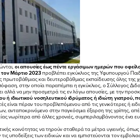
ΕΡΓΟ
ΕΚΔΗΛΩΣΕΙΣ
ΝΕΑ
ώνται,
οι απουσίες έως πέντε εργάσιμων ημερών που οφείλο
 τον Μάρτιο 2023
προβλέπει εγκύκλιος της Υφυπουργού Παι
ΕΛΑ ΚΙ ΕΣΥ
ες πρωτοβάθμιας και δευτεροβάθμιας εκπαίδευσης όλης της 
όφαση, στην οποία παραπέμπει η εγκύκλιος, ο Σύλλογος Διδα
ι αλλά να μην προσμετρά τις εν λόγω απουσίες, με την προ
υ ή ιδιωτικού νοσηλευτικού ιδρύματος ή ιδιώτη γιατρού, που
τές είναι πέραν του προβλεπόμενου από τις γενικότερες ή ειδ
ν, ανταποκρινόμενο στην παγκόσμια έξαρση της γρίπης, απέσ
ίας νωρίτερα από άλλες χρονιές, συμπεριλαμβάνοντας ένα ευρ
FB
IN
TW
YT
LN
VB
TIKTOK
τικής κοινότητας να τηρούν σταθερά τα μέτρα υγιεινής, όπως
τις υποδείξεις των ειδικών και να εμπιστεύονται τον εμβολι