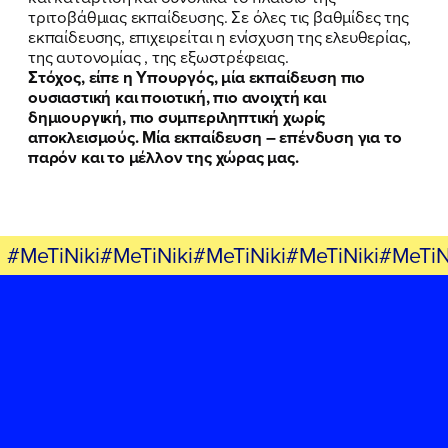
τριτοβάθμιας εκπαίδευσης. Σε όλες τις βαθμίδες της
εκπαίδευσης, επιχειρείται η ενίσχυση της ελευθερίας,
της αυτονομίας , της εξωστρέφειας.
Στόχος, είπε η Υπουργός, μία εκπαίδευση πιο
ουσιαστική και ποιοτική, πιο ανοιχτή και
δημιουργική, πιο συμπεριληπτική χωρίς
αποκλεισμούς.
Μία εκπαίδευση – επένδυση για το
παρόν και το μέλλον της χώρας μας.
#MeTiNiki#MeTiNiki#MeTiNiki#MeTiNiki#MeTiN