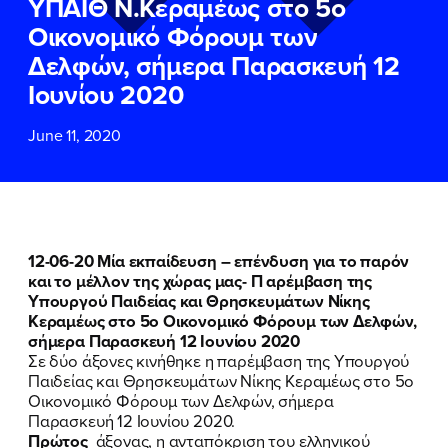
ΥΠΑΙΘ Ν.Κεραμέως στο 5ο
ΕΠΙΘΕΤΟ
ΕΠΙΘΕΤΟ
*
*
Οικονομικό Φόρουμ των
Δελφών, σήμερα Παρασκευή 12
ΤΗΛΕΦΩΝΟ
ΤΗΛΕΦΩΝΟ
*
Ιουνίου 2020
June 11, 2020
EMAIL
EMAIL
*
*
Αποδέχομαι την
Αποδέχομαι την
Πολιτική
Πολιτική
Προστασίας Προσωπικών
Προστασίας Προσωπικών
Δεδομένων
Δεδομένων
και τους τους
και τους τους
Όρους
Όρους
12-06-20 Μία εκπαίδευση – επένδυση για το παρόν
Χρήσης
Χρήσης
του δικτυακού τόπου του
του δικτυακού τόπου του
και το μέλλον της χώρας μας-
Π
αρέμβαση της
Πολιτικού Γραφείου της Βουλευτού
Πολιτικού Γραφείου της Βουλευτού
Υπουργού Παιδείας και Θρησκευμάτων Νίκης
Νίκης Κεραμέως
Νίκης Κεραμέως
Κεραμέως στο 5ο Οικονομικό Φόρουμ των Δελφών,
σήμερα Παρασκευή 12 Ιουνίου 2020
Σε δύο άξονες κινήθηκε η παρέμβαση της Υπουργού
ΥΠΟΒΟΛΗ
ΥΠΟΒΟΛΗ
Παιδείας και Θρησκευμάτων Νίκης Κεραμέως στο 5ο
Οικονομικό Φόρουμ των Δελφών, σήμερα
Παρασκευή 12 Ιουνίου 2020.
Πρώτος
άξονας, η ανταπόκριση του ελληνικού