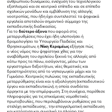
ανθρώπινου δυναμικού, ενίσχυση του τεχνολογικού
ΕΡΓΟ
εξοπλισμού και σε κεντρικό επίπεδο και σε επίπεδο
σχολικών μονάδων και εμβάθυνση της αλλαγής
νοοτροπίας, που ήδη έχει συντελεστεί: τα ψηφιακά
ΕΚΔΗΛΩΣΕΙΣ
εργαλεία αποτελούν σημαντικό σύμμαχο της
εκπαιδευτικής διαδικασίας.
ΝΕΑ
Για το
δεύτερο άξονα
που αφορά στις
μεταρρυθμίσεις που έχει ήδη υλοποιήσει ή
ΕΛΑ ΚΙ ΕΣΥ
δρομολογήσει το Υπουργείο Παιδείας και
Θρησκευμάτων, η
Νίκη Κεραμέως
εξήγησε πώς
ο νέος νόμος που ψηφίστηκε χθες για την
αναβάθμιση του σχολείου ξεκινά τις αλλαγές από
κάτω προς τα πάνω, εισάγοντας, μέσω των
FB
IN
TW
YT
LN
VB
TIKTOK
εργαστηρίων δεξιοτήτων, νέες θεματικές και
δραστηριότητες από το νηπιαγωγείο μέχρι και το
Γυμνάσιο. Κεντρικός πυλώνας της εκπαιδευτικής
μεταρρύθμισης είναι και η αξιολόγηση (εκπαιδευτικού
έργου και εκπαιδευτικών), η οποία συνδέεται
άρρηκτα με την επιμόρφωση. Στη συνέχεια, παρέθεσε
πληροφορίες για τις επικείμενες νομοθετικές
πρωτοβουλίες, που περιλαμβάνουν ρυθμίσεις για τα
στελέχη εκπαίδευσης , την επαγγελματική εκπαίδευση
και κατάρτιση και συνολικά το πλαίσιο της