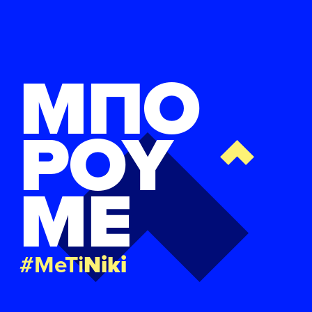
ΜΠΟ
ΡΟΥ
ΜΕ
#MeTi
Niki