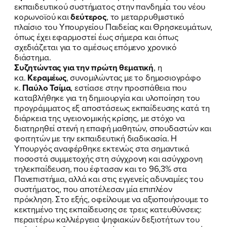
εκπαιδευτικού συστήματος στην πανδημία του νέου
κορωνοϊού και
δεύτερος
, το μεταρρυθμιστικό
πλαίσιο του Υπουργείου Παιδείας και Θρησκευμάτων,
όπως έχει εφαρμοστεί έως σήμερα και όπως
σχεδιάζεται για το αμέσως επόμενο χρονικό
διάστημα.
Συζητώντας για την πρώτη θεματική
, η
κα.
Κεραμέως
, συνομιλώντας με το δημοσιογράφο
κ.
Παύλο Τσίμα
, εστίασε στην προσπάθεια που
καταβλήθηκε για τη δημιουργία και υλοποίηση του
προγράμματος εξ αποστάσεως εκπαίδευσης κατά τη
διάρκεια της υγειονομικής κρίσης, με στόχο να
διατηρηθεί στενή η επαφή μαθητών, σπουδαστών και
φοιτητών με την εκπαιδευτική διαδικασία. Η
Υπουργός αναφέρθηκε εκτενώς στα σημαντικά
ποσοστά συμμετοχής στη σύγχρονη και ασύγχρονη
τηλεκπαίδευση, που έφτασαν και το 96,3% στα
Πανεπιστήμια, αλλά και στις εγγενείς αδυναμίες του
συστήματος, που αποτέλεσαν μία επιπλέον
πρόκληση. Στο εξής, οφείλουμε να αξιοποιήσουμε το
κεκτημένο της εκπαίδευσης σε τρεις κατευθύνσεις:
ΠΟΙΑ ΕΙΜΑΙ
περαιτέρω καλλιέργεια ψηφιακών δεξιοτήτων του