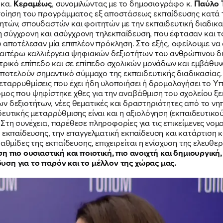
η κα.
Κεραμέως
, συνομιλώντας με το δημοσιογράφο κ.
Παύλο 
ποίηση του προγράμματος εξ αποστάσεως εκπαίδευσης κατά τη
θητών, σπουδαστών και φοιτητών με την εκπαιδευτική διαδι
σύγχρονη και ασύγχρονη τηλεκπαίδευση, που έφτασαν και το 
υ αποτέλεσαν μία επιπλέον πρόκληση. Στο εξής, οφείλουμε να
ραιτέρω καλλιέργεια ψηφιακών δεξιοτήτων του ανθρώπινου δ
ντρικό επίπεδο και σε επίπεδο σχολικών μονάδων και εμβάθυ
ΠΟΙΑ ΕΙΜΑΙ
αποτελούν σημαντικό σύμμαχο της εκπαιδευτικής διαδικασίας.
εταρρυθμίσεις που έχει ήδη υλοποιήσει ή δρομολογήσει το Υ
μος που ψηφίστηκε χθες για την αναβάθμιση του σχολείου ξε
ΕΡΓΟ
ν δεξιοτήτων, νέες θεματικές και δραστηριότητες από το νηπ
ευτικής μεταρρύθμισης είναι και η αξιολόγηση (εκπαιδευτικού
Στη συνέχεια, παρέθεσε πληροφορίες για τις επικείμενες νομ
 εκπαίδευσης, την επαγγελματική εκπαίδευση και κατάρτιση κ
ΕΚΔΗΛΩΣΕΙΣ
αθμίδες της εκπαίδευσης, επιχειρείται η ενίσχυση της ελευθε
ση πιο
ουσιαστική και ποιοτική, πιο ανοιχτή και δημιουργική
υση για το παρόν και το μέλλον της χώρας μας.
ΝΕΑ