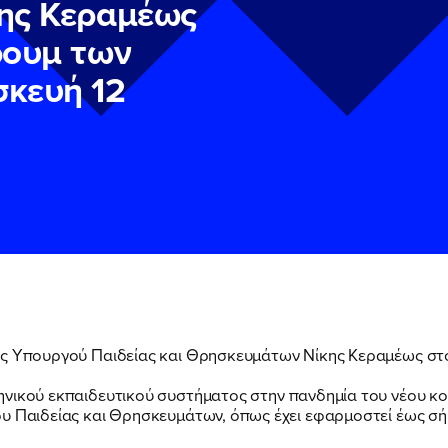
ης Κεραμέως
ρουμ των
κευή 12
ν
ν
Πολιτική Προστασίας Προσωπικών Δεδομένων
Πολιτική Προστασίας Προσωπικών Δεδομένων
και τους του
και τους του
υ του Πολιτικού Γραφείου της Βουλευτού Νίκης Κεραμέως
υ του Πολιτικού Γραφείου της Βουλευτού Νίκης Κεραμέως
της Υπουργού Παιδείας και Θρησκευμάτων Νίκης Κεραμέως σ
ληνικού εκπαιδευτικού συστήματος στην πανδημία του νέου κ
υ Παιδείας και Θρησκευμάτων, όπως έχει εφαρμοστεί έως σήμ