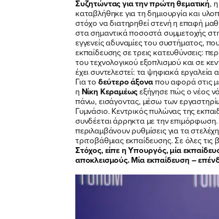
Συζητώντας για την πρώτη θεματική
, 
καταβλήθηκε για τη δημιουργία και υλο
στόχο να διατηρηθεί στενή η επαφή μα
στα σημαντικά ποσοστά συμμετοχής στη 
εγγενείς αδυναμίες του συστήματος, πο
εκπαίδευσης σε τρεις κατευθύνσεις: πε
του τεχνολογικού εξοπλισμού και σε κε
έχει συντελεστεί: τα ψηφιακά εργαλεία 
Για το
δεύτερο άξονα
που αφορά στις μ
η
Νίκη Κεραμέως
εξήγησε πώς ο νέος νό
πάνω, εισάγοντας, μέσω των εργαστηρίω
Γυμνάσιο. Κεντρικός πυλώνας της εκπαιδ
συνδέεται άρρηκτα με την επιμόρφωση. 
περιλαμβάνουν ρυθμίσεις για τα στελέχη
τριτοβάθμιας εκπαίδευσης. Σε όλες τις β
Στόχος, είπε η Υπουργός, μία εκπαίδευ
αποκλεισμούς.
Μία εκπαίδευση – επένδ