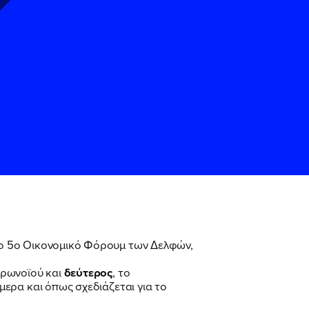
ς
ς
Όρους Χρήσης
Όρους Χρήσης
του
του
το 5ο Οικονομικό Φόρουμ των Δελφών,
ορωνοϊού και
δεύτερος
, το
ερα και όπως σχεδιάζεται για το