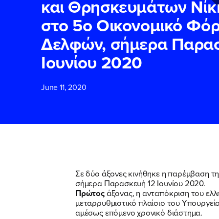
και Θρησκευμάτων Νίκ
στο 5ο Οικονομικό Φό
ΕΠΙΘΕΤΟ
ΕΠΙΘΕΤΟ
*
*
Δελφών, σήμερα Παρασ
Ιουνίου 2020
ΤΗΛΕΦΩΝΟ
ΤΗΛΕΦΩΝΟ
*
June 11, 2020
EMAIL
EMAIL
*
*
Αποδέχομαι τη
Αποδέχομαι τη
δικτυακού τόπο
δικτυακού τόπο
Σε δύο άξονες κινήθηκε η παρέμβαση 
σήμερα Παρασκευή 12 Ιουνίου 2020.
Πρώτος
άξονας, η ανταπόκριση του ελ
ΥΠΟΒΟΛΗ
ΥΠΟΒΟΛΗ
μεταρρυθμιστικό πλαίσιο του Υπουργείο
αμέσως επόμενο χρονικό διάστημα.