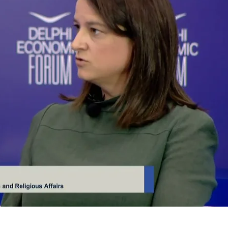
ΕΛΑ ΚΙ ΕΣΥ
FB
IN
TW
YT
LN
VB
TIKTOK