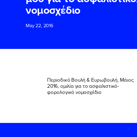
νομοσχέδιο
ΕΠΙΘΕΤΟ
ΕΠΙΘΕΤΟ
*
*
May 22, 2016
ΤΗΛΕΦΩΝΟ
ΤΗΛΕΦΩΝΟ
*
EMAIL
EMAIL
*
*
Περιοδικό Βουλή & Ευρωβουλή, Μάιος
2016, ομιλία για το ασφαλιστικό-
φορολογικό νομοσχέδιο
Αποδέχομαι τη
Αποδέχομαι τη
δικτυακού τόπο
δικτυακού τόπο
ΥΠΟΒΟΛΗ
ΥΠΟΒΟΛΗ