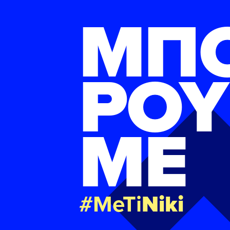
ΜΠ
ΡΟΥ
ΜΕ
#MeTi
Niki