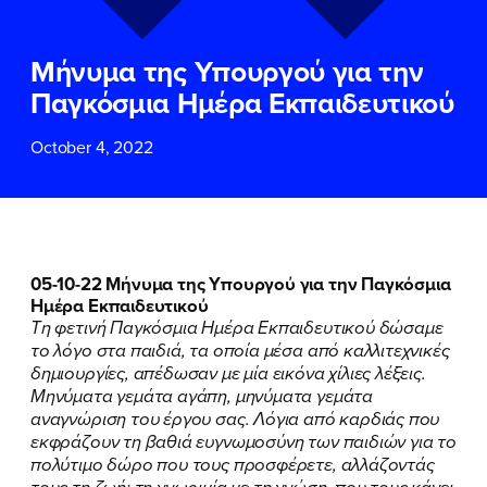
ΕΠΙΘΕΤΟ
ΕΠΙΘΕΤΟ
*
*
Μήνυμα της Υπουργού για την
ΤΗΛΕΦΩΝΟ
ΤΗΛΕΦΩΝΟ
*
Παγκόσμια Ημέρα Εκπαιδευτικού
October 4, 2022
EMAIL
EMAIL
*
*
Αποδέχομαι την
Αποδέχομαι την
Πολιτική
Πολιτική
Προστασίας Προσωπικών
Προστασίας Προσωπικών
Δεδομένων
Δεδομένων
και τους τους
και τους τους
Όρους
Όρους
05-10-22 Μήνυμα της Υπουργού για την Παγκόσμια
Χρήσης
Χρήσης
του δικτυακού τόπου του
του δικτυακού τόπου του
Ημέρα Εκπαιδευτικού
Πολιτικού Γραφείου της Βουλευτού
Πολιτικού Γραφείου της Βουλευτού
Τη φετινή Παγκόσμια Ημέρα Εκπαιδευτικού δώσαμε
Νίκης Κεραμέως
Νίκης Κεραμέως
το λόγο στα παιδιά, τα οποία μέσα από καλλιτεχνικές
δημιουργίες, απέδωσαν με μία εικόνα χίλιες λέξεις.
Μηνύματα γεμάτα αγάπη, μηνύματα γεμάτα
ΥΠΟΒΟΛΗ
ΥΠΟΒΟΛΗ
αναγνώριση του έργου σας. Λόγια από καρδιάς που
εκφράζουν τη βαθιά ευγνωμοσύνη των παιδιών για το
πολύτιμο δώρο που τους προσφέρετε, αλλάζοντάς