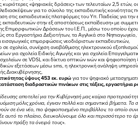
ΕΡΓΟ
 κυριότερες «ψηφιακές δράσεις» των τελευταίων 2,5 ετών, ο
διασκέψεων για το σύνολο της εκπαιδευτικής κοινότητας που 
η στις εκπαιδευτικές πλατφόρμες του Υπ. Παιδείας για την
ΕΚΔΗΛΩΣΕΙΣ
εκπαιδευτικών στην εξ αποστάσεως εκπαίδευση» με συμμετο
 Επιμορφωτικών Δράσεων του Ι.Ε.Π., μέσω του οποίου έχουν
ούς στα Εργαστήρια Δεξιοτήτων, τα Αγγλικά στο Νηπιαγωγείο
ΝΕΑ
 εισαγωγικές επιμορφώσεις νεοδιόριστων εκπαιδευτικών,
op σε σχολεία, συνέχιση αναβάθμισης ηλεκτρονικού εξοπλισμ
ίων για σχολεία Ειδικής Αγωγής και για σχολεία Επαγγελματι
χολείων σε VDSL και δίκτυα οπτικών ινών και ψηφιοποίηση 
ΕΛΑ ΚΙ ΕΣΥ
ικών εξετάσεων μέσω sms, η ηλεκτρονική ανάληψη υπηρεσί
κής Διακυβέρνησης,
κτικότητας ύψους 453 εκ. ευρώ
για τον ψηφιακό μετασχηματι
κατάσταση διαδραστικών πινάκων στις τάξεις, εργαστήρια 
δευσης αποτελεί για την Κυβέρνησή μας καίρια προτεραιότη
υόμιση μόλις χρόνια, έγιναν πολλά και σημαντικά βήματα. Τα 
FB
IN
TW
YT
LN
VB
TIKTOK
ργούν σε ένα νέο, πιο ψηφιοποιημένο περιβάλλον, το οποίο σ
Σε αυτό το πλαίσιο, διευκολύνουμε όλο και περισσότερο το έ
κάνουν πράξη τα όνειρά τους
».