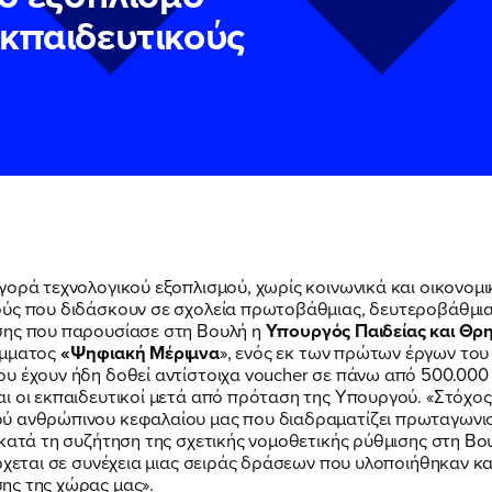
κπαιδευτικούς
γορά τεχνολογικού εξοπλισμού, χωρίς κοινωνικά και οικονομι
ύς που διδάσκουν σε σχολεία πρωτοβάθμιας, δευτεροβάθμιας
σης που παρουσίασε στη Βουλή η
Υπουργός Παιδείας και Θρ
ν
ν
Πολιτική Προστασίας Προσωπικών Δεδομένων
Πολιτική Προστασίας Προσωπικών Δεδομένων
και τους του
και τους του
άμματος
«Ψηφιακή Μέριμνα
», ενός εκ των πρώτων έργων του
υ του Πολιτικού Γραφείου της Βουλευτού Νίκης Κεραμέως
υ του Πολιτικού Γραφείου της Βουλευτού Νίκης Κεραμέως
 έχουν ήδη δοθεί αντίστοιχα voucher σε πάνω από 500.000 πα
ΠΟΙΑ ΕΙΜΑΙ
ι οι εκπαιδευτικοί μετά από πρόταση της Υπουργού. «Στόχος 
ύ ανθρώπινου κεφαλαίου μας που διαδραματίζει πρωταγωνισ
κατά τη συζήτηση της σχετικής νομοθετικής ρύθμισης στη Βου
ρχεται σε συνέχεια μιας σειράς δράσεων που υλοποιήθηκαν κα
ης της χώρας μας».