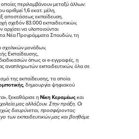
ι οποίες περιλαμβάνουν μεταξύ άλλων:
αριθμεί 1,6 εκατ. μέλη,
 εξ αποστάσεως εκπαίδευση,
χή σχεδόν 83.000 εκπαιδευτικών,
 αρχίσει να υλοποιούνται
, τα Νέα Προγράμματα Σπουδών, τη
ού σχολικών μονάδων,
κής Εκπαίδευσης,
διαδικασιών όπως οι e-εγγραφές, η
ας αναπληρωτών εκπαιδευτικών, όλα σε
σμό της εκπαίδευσης, τα οποία
ρομποτικής
, δημιουργία ψηφιακού
τα
», ξεκαθάρισε η
Νίκη Κεραμέως
και
σχολεία μας αλλάζουν. Στην πράξη. Οι
υνεχώς διευρύνεται, προσφέροντας
ργο των εκπαιδευτικών μας και βοηθάμε