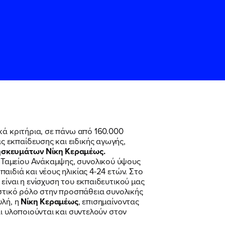
κά κριτήρια, σε πάνω από 160.000
 εκπαίδευσης και ειδικής αγωγής,
ησκευμάτων Νίκη Κεραμέως.
ς
ς
Όρους Χρήσης
Όρους Χρήσης
του
του
 Ταμείου Ανάκαμψης, συνολικού ύψους
ιδιά και νέους ηλικίας 4-24 ετών. Στο
είναι η ενίσχυση του εκπαιδευτικού μας
τικό ρόλο στην προσπάθεια συνολικής
λή, η
Νίκη Κεραμέως
, επισημαίνοντας
ι υλοποιούνται και συντελούν στον