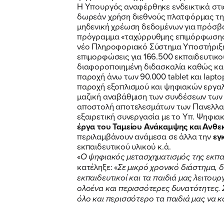
Η Υπουργός αναφέρθηκε ενδεικτικά στις
δωρεάν χρήση διεθνούς πλατφόρμας τηλε
μηδενική χρέωση δεδομένων για πρόσβασ
πρόγραμμα «ταχύρρυθμης επιμόρφωσης 
νέο Πληροφοριακό Σύστημα Υποστήριξης
επιμορφώσεις για 166.500 εκπαιδευτικ
διαφοροποιημένη διδασκαλία καθώς και
παροχή άνω των 90.000 tablet και lapt
παροχή εξοπλισμού και ψηφιακών εργαλε
μαζική αναβάθμιση των συνδέσεων των σ
αποστολή αποτελεσμάτων των Πανελλαδ
εξαιρετική συνεργασία με το Υπ. Ψηφια
έργα του Ταμείου Ανάκαμψης και Ανθε
περιλαμβάνουν ανάμεσα σε άλλα την
εγ
εκπαιδευτικού υλικού κ.ά.
«
Ο ψηφιακός μετασχηματισμός της εκπαί
κατέληξε: «
Σε μικρό χρονικό διάστημα, δ
εκπαιδευτικοί και τα παιδιά μας λειτου
ολοένα και περισσότερες δυνατότητες. 
όλο και περισσότερο τα παιδιά μας να 