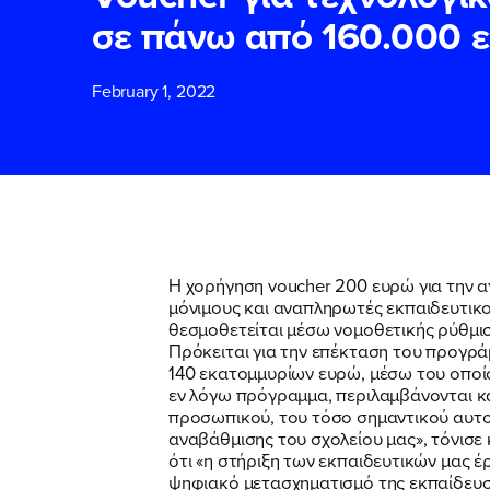
σε πάνω από 160.000 ε
ΕΠΙΘΕΤΟ
ΕΠΙΘΕΤΟ
*
*
February 1, 2022
ΤΗΛΕΦΩΝΟ
ΤΗΛΕΦΩΝΟ
*
EMAIL
EMAIL
*
*
Η χορήγηση voucher 200 ευρώ για την α
μόνιμους και αναπληρωτές εκπαιδευτικο
θεσμοθετείται μέσω νομοθετικής ρύθμι
Αποδέχομαι τη
Αποδέχομαι τη
Πρόκειται για την επέκταση του προγρ
δικτυακού τόπο
δικτυακού τόπο
140 εκατομμυρίων ευρώ, μέσω του οποίου
εν λόγω πρόγραμμα, περιλαμβάνονται κα
προσωπικού, του τόσο σημαντικού αυτο
αναβάθμισης του σχολείου μας», τόνισε 
ΥΠΟΒΟΛΗ
ΥΠΟΒΟΛΗ
ότι «η στήριξη των εκπαιδευτικών μας έ
ψηφιακό μετασχηματισμό της εκπαίδευσ