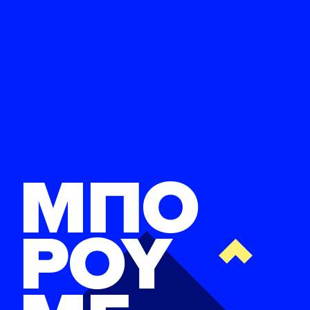
ΕΛΑ ΚΙ ΕΣΥ
FB
IN
TW
YT
LN
VB
TIKTOK
ΜΠΟ
ΡΟΥ