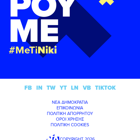
ΡΟΥ
ΜΕ
#MeTi
Niki
FB
IN
TW
YT
LN
VB
TIKTOK
ΝΕΑ ΔΗΜΟΚΡΑΤΙΑ
ΕΠΙΚΟΙΝΩΝΙΑ
ΠΟΛΙΤΙΚΗ ΑΠΟΡΡΗΤΟΥ
ΟΡΟΙ ΧΡΗΣΗΣ
ΠΟΛΙΤΙΚΗ COOKIES
COPYRIGHT 2026