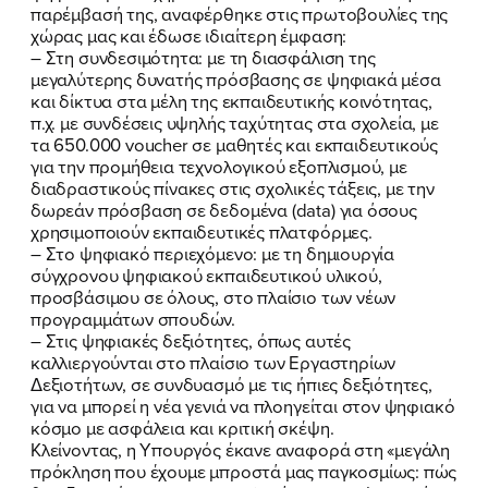
παρέμβασή της, αναφέρθηκε στις πρωτοβουλίες της
χώρας μας και έδωσε ιδιαίτερη έμφαση:
– Στη συνδεσιμότητα: με τη διασφάλιση της
μεγαλύτερης δυνατής πρόσβασης σε ψηφιακά μέσα
και δίκτυα στα μέλη της εκπαιδευτικής κοινότητας,
π.χ. με συνδέσεις υψηλής ταχύτητας στα σχολεία, με
τα 650.000 voucher σε μαθητές και εκπαιδευτικούς
για την προμήθεια τεχνολογικού εξοπλισμού, με
διαδραστικούς πίνακες στις σχολικές τάξεις, με την
δωρεάν πρόσβαση σε δεδομένα (data) για όσους
χρησιμοποιούν εκπαιδευτικές πλατφόρμες.
– Στο ψηφιακό περιεχόμενο: με τη δημιουργία
σύγχρονου ψηφιακού εκπαιδευτικού υλικού,
προσβάσιμου σε όλους, στο πλαίσιο των νέων
προγραμμάτων σπουδών.
– Στις ψηφιακές δεξιότητες, όπως αυτές
ΠΟΙΑ ΕΙΜΑΙ
καλλιεργούνται στο πλαίσιο των Εργαστηρίων
Δεξιοτήτων, σε συνδυασμό με τις ήπιες δεξιότητες,
ΕΡΓΟ
για να μπορεί η νέα γενιά να πλοηγείται στον ψηφιακό
κόσμο με ασφάλεια και κριτική σκέψη.
ΕΚΔΗΛΩΣΕΙΣ
Κλείνοντας, η Υπουργός έκανε αναφορά στη «μεγάλη
πρόκληση που έχουμε μπροστά μας παγκοσμίως: πώς