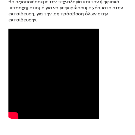
θα αξιοποιήσουμε την τεχνολογία και τον ψηφιακό
ΝΕΑ
μετασχηματισμό για να γεφυρώσουμε χάσματα στην
εκπαίδευση, για την ίση πρόσβαση όλων στην
ΕΛΑ ΚΙ ΕΣΥ
εκπαίδευση».
FB
IN
TW
YT
LN
VB
TIKTOK