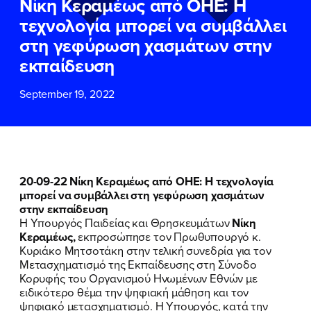
Νίκη Κεραμέως από ΟΗΕ: Η
ΕΠΙΘΕΤΟ
ΕΠΙΘΕΤΟ
*
*
τεχνολογία μπορεί να συμβάλλει
στη γεφύρωση χασμάτων στην
ΤΗΛΕΦΩΝΟ
ΤΗΛΕΦΩΝΟ
*
εκπαίδευση
September 19, 2022
EMAIL
EMAIL
*
*
Αποδέχομαι την
Αποδέχομαι την
Πολιτική
Πολιτική
Προστασίας Προσωπικών
Προστασίας Προσωπικών
Δεδομένων
Δεδομένων
και τους τους
και τους τους
Όρους
Όρους
20-09-22 Νίκη Κεραμέως από ΟΗΕ: Η τεχνολογία
Χρήσης
Χρήσης
του δικτυακού τόπου του
του δικτυακού τόπου του
μπορεί να συμβάλλει στη γεφύρωση χασμάτων
Πολιτικού Γραφείου της Βουλευτού
Πολιτικού Γραφείου της Βουλευτού
στην εκπαίδευση
Νίκης Κεραμέως
Νίκης Κεραμέως
Η Υπουργός Παιδείας και Θρησκευμάτων
Νίκη
Κεραμέως,
εκπροσώπησε τον Πρωθυπουργό κ.
Κυριάκο Μητσοτάκη στην τελική συνεδρία για τον
ΥΠΟΒΟΛΗ
ΥΠΟΒΟΛΗ
Μετασχηματισμό της Εκπαίδευσης στη Σύνοδο
Κορυφής του Οργανισμού Ηνωμένων Εθνών με
ειδικότερο θέμα την ψηφιακή μάθηση και τον
ψηφιακό μετασχηματισμό. Η Υπουργός, κατά την