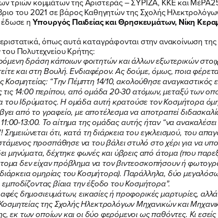
 τριών κομμάτων της Αριστεράς – ΣΥΡΙΖΑ, ΚΚΕ και ΜέΡΑ25, 
βριο του 2021 σε βάρος Καθηγητών της Σχολής Ηλεκτρολόγω
, έδωσε η
Υπουργός Παιδείας και Θρησκευμάτων, Νίκη Κερ
εριστατικά, όπως αυτά καταγράφονται στην ανακοίνωση της
του Πολυτεχνείου Κρήτης:
φερόμενη δράση κάποιων φοιτητών και άλλων εξωτερικών στοιχ
ίτε και στη Βουλή. Ενδιαφέρον. Ας δούμε, όμως, ποια φέρετα
 Κοσμητείας: “Την Πέμπτη 14/10, ακολούθησε αναγκαστικός 
ως τις 14:00 περίπου, από ομάδα 20-30 ατόμων, μεταξύ των ο
α του Ιδρύματος. Η ομάδα αυτή κρατούσε τον Κοσμήτορα όμη
 βγει από το γραφείο, με αποτέλεσμα να αποτραπεί διδασκαλ
1:00-13:00. Το αίτημα της ομάδας αυτής ήταν “να ανακαλέσει 
 Σημειώνεται ότι, κατά τη διάρκεια του εγκλεισμού, του απα
τάμενος προσπάθησε να του βάλει στυλό στο χέρι για να υπ
ΠΟΙΑ ΕΙΜΑΙ
 δει μηνύματα, δέχτηκε φωνές και ύβρεις από άτομα (που παρε
άτομα δεν είχαν πρόβλημα να τον βιντεοσκοπήσουν ή φωτογρα
η διάρκεια ομηρίας του Κοσμήτορα). Παράλληλα, δύο μεγαλόσ
ε, εμποδίζοντας βίαια την έξοδο του Κοσμήτορα”.
ΕΡΓΟ
ραφές δημοσιευμάτων, εικασίες ή προφορικές μαρτυρίες, αλλά
Κοσμητείας της Σχολής Ηλεκτρολόγων Μηχανικών και Μηχανι
ς, εκ των οποίων και οι δύο φερόμενοι ως παθόντες. Κι εσεί