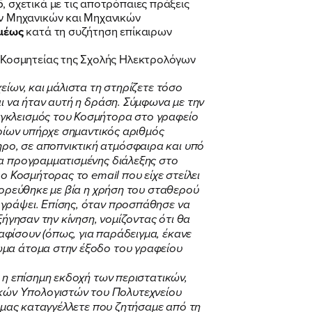
σχετικά με τις αποτρόπαιες πράξεις
ν Μηχανικών και Μηχανικών
αμέως
κατά τη συζήτηση επίκαιρων
 Κοσμητείας της Σχολής Ηλεκτρολόγων
είων, και μάλιστα τη στηρίζετε τόσο
ι να ήταν αυτή η δράση. Σύμφωνα με την
εγκλεισμός του Κοσμήτορα στο γραφείο
ποίων υπήρχε σημαντικός αριθμός
ρο, σε αποπνικτική ατμόσφαιρα και υπό
ία προγραμματισμένης διάλεξης στο
ο Κοσμήτορας το email που είχε στείλει
γορεύθηκε με βία η χρήση του σταθερού
ογράψει. Επίσης, όταν προσπάθησε να
ξήγησαν την κίνηση, νομίζοντας ότι θα
φίσουν (όπως, για παράδειγμα, έκανε
ωμα άτομα στην έξοδο του γραφείου
 η επίσημη εκδοχή των περιστατικών,
κών Υπολογιστών του Πολυτεχνείου
ς μας καταγγέλλετε που ζητήσαμε από τη