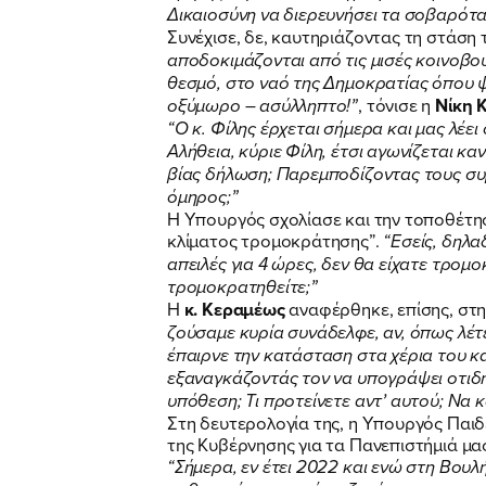
Δικαιοσύνη να διερευνήσει τα σοβαρότα
Συνέχισε, δε, καυτηριάζοντας τη στάση 
αποδοκιμάζονται από τις μισές κοινοβ
θεσμό, στο ναό της Δημοκρατίας όπου ψ
οξύμωρο – ασύλληπτο!”
, τόνισε η
Νίκη 
“Ο κ. Φίλης έρχεται σήμερα και μας λέε
Αλήθεια, κύριε Φίλη, έτσι αγωνίζεται κ
βίας δήλωση; Παρεμποδίζοντας τους συμ
όμηρος;”
Η Υπουργός σχολίασε και την τοποθέτη
κλίματος τρομοκράτησης”.
“Εσείς, δηλα
απειλές για 4 ώρες, δεν θα είχατε τρομ
τρομοκρατηθείτε;”
Η
κ. Κεραμέως
αναφέρθηκε, επίσης, στ
ζούσαμε κυρία συνάδελφε, αν, όπως λέτ
έπαιρνε την κατάσταση στα χέρια του κα
εξαναγκάζοντάς τον να υπογράψει οτιδήπ
υπόθεση; Τι προτείνετε αντ’ αυτού; Να κ
Στη δευτερολογία της, η Υπουργός Παι
της Κυβέρνησης για τα Πανεπιστήμιά μα
“Σήμερα, εν έτει 2022 και ενώ στη Βουλή