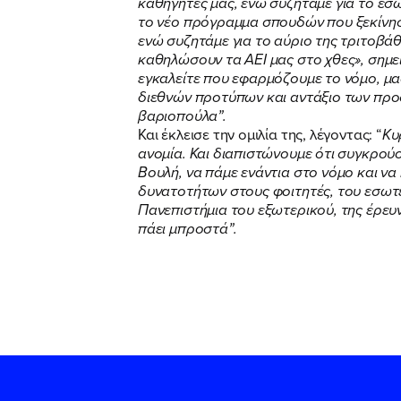
καθηγητές μας, ενώ συζητάμε για το εσω
το νέο πρόγραμμα σπουδών που ξεκίνησ
ενώ συζητάμε για το αύριο της τριτοβά
καθηλώσουν τα ΑΕΙ μας στο χθες», σημε
εγκαλείτε που εφαρμόζουμε το νόμο, μ
διεθνών προτύπων και αντάξιο των προσδ
βαριοπούλα”.
Και έκλεισε την ομιλία της, λέγοντας: “
Κυ
ανομία. Και διαπιστώνουμε ότι συγκρού
Βουλή, να πάμε ενάντια στο νόμο και να
δυνατοτήτων στους φοιτητές, του εσωτε
Πανεπιστήμια του εξωτερικού, της έρευν
πάει μπροστά”.