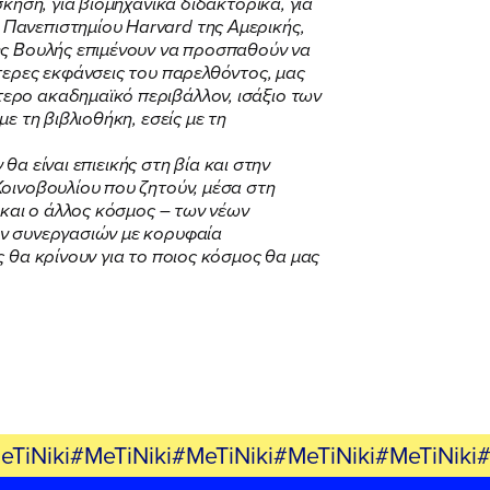
κηση, για βιομηχανικά διδακτορικά, για
Πανεπιστημίου Harvard της Αμερικής,
ης Βουλής επιμένουν να προσπαθούν να
τερες εκφάνσεις του παρελθόντος, μας
ερο ακαδημαϊκό περιβάλλον, ισάξιο των
ε τη βιβλιοθήκη, εσείς με τη
θα είναι επιεικής στη βία και στην
Κοινοβουλίου που ζητούν, μέσα στη
 και ο άλλος κόσμος – των νέων
ων συνεργασιών με κορυφαία
 θα κρίνουν για το ποιος κόσμος θα μας
eTiNiki#MeTiNiki#MeTiNiki#MeTiNiki#MeTiNiki#