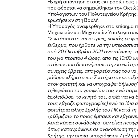
Ηχηρή απάντηση στους εκπροσώπους των
που φέρεται να σημειώθηκαν τον Οκτώ
Υπολογιστών του Πολυτεχνείου Κρήτης
ερωτήσεων στη Βουλή.
Η Υπουργός αναφέρθηκε στα επίσημα π
Μηχανικών και Μηχανικών Υπολογιστών 
“Συντάσσεστε και οι τρεις, λοιπόν, με 
ένθερμα, που ήρθατε να την υπερασπιστε
από 20 Οκτωβρίου 2021 ανακοίνωση της
του για περίπου 4 ώρες, από τις 10:00 
ατόμων που δεν ανήκουν στην κοινότητ
συνεχείς ύβρεις, απαγορεύοντάς του να
μάθημα «Σήματα και Συστήματα» μεταξύ 1
στον φοιτητή και να υπογράψει δήλωση”!
τηλεφώνου του γραφείου του, ενώ παρισ
ξεκλειδώσει το κινητό του, απλά για να
τους έβγαζε φωτογραφίες) ενώ τα ίδια 
φοιτήτρια άλλης Σχολής του ΠΚ κατά τ
«ρύθμιζαν» το ποιος έμπαινε και έβγαιν
Αυτά κύριοι συνάδελφοι δεν είναι περιγ
όπως καταγράφηκε σε ανακοίνωση της 
Κρήτης, την οποία υπογράφουν 7 μέλη τη