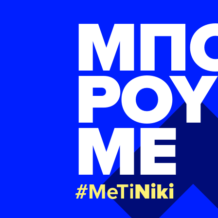
ΜΠ
ΡΟΥ
ΜΕ
#MeTi
Niki