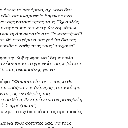
α όπως τα φερόμενα, όχι μόνο δεν
ς εδώ, στον κορυφαίο δημοκρατικό
βάναυσης καταπάτησής τους. Όχι απλώς
ς εκπροσώπους των τριών κομμάτων.
η και τη Δημοκρατία στο Πανεπιστήμιο”!
στυλό στο χέρι να υπογράψει δια της
ειδή ο καθηγητής τους ‘’τυγχάνει’’
ησε την Κυβέρνηση για “δημιουργία
ν έκλεισαν στο γραφείο του με βία και
όδοσης δικαιοσύνης για να
άφα. “
Φανταστείτε σε τι κόσμο θα
ης οποιαδήποτε κυβέρνησης στον κόσμο
ντας τις ελευθερίες του,
ή μου θέση; Δεν πρέπει να διερευνηθεί η
ά ‘’εκφράζονται’’;
ν με το σχεδιασμό και τις προσδοκίες
με για τους φοιτητές μας, για τους