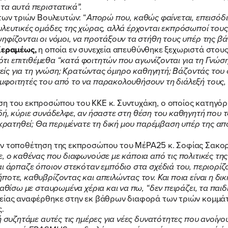
ΕΚΔΗΛΩΣΕΙΣ
τα αυτά περιστατικά”.
των τριών Βουλευτών: “
Απορώ που, καθώς φαίνεται, επεισόδι
ουλευτικές ομάδες της χώρας, αλλά έρχονται εκπρόσωποί του
ηφίζονται οι νόμοι, να προτάξουν τα στήθη τους υπέρ της 
ΝΕΑ
Κεραμέως,
η οποία εν συνεχεία απευθύνθηκε ξεχωριστά στου
ι ότι επιτιθέμεθα “κατά φοιτητών που αγωνίζονται για τη Γνώσ
ανείς για τη γνώση; Κρατώντας όμηρο καθηγητή; Βάζοντάς του 
ΕΛΑ ΚΙ ΕΣΥ
φοιτητές του από το να παρακολουθήσουν τη διάλεξή τους, επ
ση του εκπροσώπου του ΚΚΕ κ. Συντυχάκη, ο οποίος κατηγόρ
δή, κύριε συνάδελφε, αν ήσαστε στη θέση του καθηγητή που το
οκρατηθεί; Θα περιμένατε τη δική μου παρέμβαση υπέρ της απ
ην τοποθέτηση της εκπροσώπου του ΜέΡΑ25 κ. Σοφίας Σακορ
FB
IN
TW
YT
LN
VB
TIKTOK
ε, ο καθένας που διαφωνούσε με κάποια από τις πολιτικές τ
ι άρπαζε όποιον στεκόταν εμπόδιο στα σχέδιά του, περιορίζο
οτε, καθυβρίζοντας και απειλώντας τον. Και ποια είναι η δικ
αθίσω με σταυρωμένα χέρια και να πω, “δεν πειράζει, τα παιδι
δείας αναφέρθηκε στην εκ βάθρων διαφορά των τριών κομμάτω
ς.
 συζητάμε αυτές τις ημέρες για νέες δυνατότητες που ανοίγου