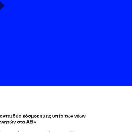
ς
ς
Όρους Χρήσης
Όρους Χρήσης
του
του
νται δύο κόσμοι: εμείς υπέρ των νέων
θηγητών στα ΑΕΙ»