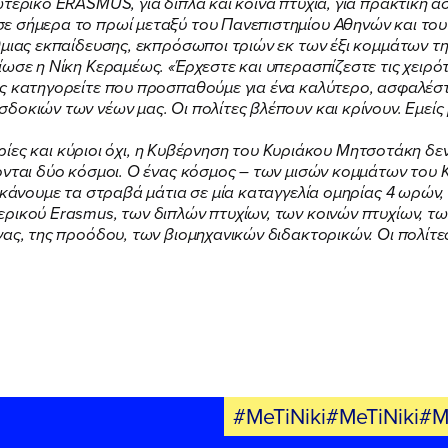
τερικό ERASMUS, για διπλά και κοινά πτυχία, για πρακτική άσ
ε σήμερα το πρωί μεταξύ του Πανεπιστημίου Αθηνών και του 
θμιας εκπαίδευσης, εκπρόσωποι τριών εκ των έξι κομμάτων τ
ίωσε η Νίκη Κεραμέως. «Έρχεστε και υπερασπίζεστε τις χειρό
ας κατηγορείτε που προσπαθούμε για ένα καλύτερο, ασφαλέστ
οκιών των νέων μας. Οι πολίτες βλέπουν και κρίνουν. Εμείς μ
ρίες και κύριοι όχι, η Κυβέρνηση του Κυριάκου Μητσοτάκη δεν 
ονται δύο κόσμοι. Ο ένας κόσμος – των μισών κομμάτων του 
 κάνουμε τα στραβά μάτια σε μία καταγγελία ομηρίας 4 ωρών,
ρικού Erasmus, των διπλών πτυχίων, των κοινών πτυχίων, τ
ας, της προόδου, των βιομηχανικών διδακτορικών. Οι πολίτες
#MeTiNiki#MeTiNiki#M