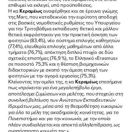
επιθυμεί να εκλεγεί, υπό προϋποθέσεις.
Η κα
Κεραμέως
αναφέρθηκε και σε έρευνα γνώμης
της Marc, που καταδεικνύει την ευρύτατη αποδοχή
στις βασικές νομοθετικές ρυθμίσεις του Υπουργείου
για την Τριτοβάθμια εκπαίδευση: θετικά και μάλλον
θετικά εκφράστηκαν για την πρακτική άσκηση των
φοιτητών (83,4%), νέο σύστημα επιλογής καθηγητών
(77,4%), ελευθερία επιλογής μαθημάτων από άλλα
τμήματα (76,7%), απόκτηση διπλού πτυχίο σε δύο
σχετικές επιστήμες (76,9 %), το Ελληνικό «Erasmus»
σε ποσοστό 75,3% και η θέσπιση βιομηχανικών
διδακτορικών με σκοπό την άμεση επαφή των
φοιτητών με την αγορά εργασίας (75,3%).
Κλείνοντας την ομιλία της, η κα
Κεραμέως
επεσήμανε
πως «
πρόκειται για ένα μεγαλεπήβολο έργο,
αποτέλεσμα ζυμώσεων και μελέτης, που στοχεύει στη
συνολική βελτίωση των Ανώτατων Εκπαιδευτικών
Ιδρυμάτων μας, μέσα από τη θεσμοθέτηση ευκαιριών
για όλα τα μέλη της ακαδημαϊκής κοινότητας, για το
Πανεπιστήμιο και για την κοινωνία, με την οποία
πλέον συνδιαλέγεται και αποκτά αλληλεπίδραση, ως
αναπόσπαστο κομμάτι της.
»