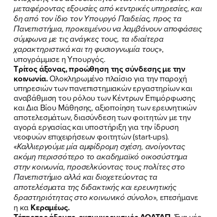
μεταφέροντας εξουσίες από κεντρικές υπηρεσίες, και
δη από τον ίδιο τον Υπουργό Παιδείας, προς τα
Πανεπιστήμια, προκειμένου να λαμβάνουν αποφάσεις
σύμφωνα με τις ανάγκες τους, τα ιδιαίτερα
χαρακτηριστικά και τη φυσιογνωμία τους
»,
υπογράμμισε η Υπουργός.
ΠΟΙΑ ΕΙΜΑΙ
Τρίτος άξονας, προώθηση της σύνδεσης με την
κοινωνία.
Ολοκληρωμένο πλαίσιο για την παροχή
ΕΡΓΟ
υπηρεσιών των πανεπιστημιακών εργαστηρίων και
αναβάθμιση του ρόλου των Κέντρων Επιμόρφωσης
και Δια Βίου Μάθησης, αξιοποίηση των ερευνητικών
ΕΚΔΗΛΩΣΕΙΣ
αποτελεσμάτων, διασύνδεση των φοιτητών με την
αγορά εργασίας και υποστήριξη για την ίδρυση
ΝΕΑ
νεοφυών επιχειρήσεων φοιτητών (start-ups).
«
Καλλιεργούμε μία αμφίδρομη σχέση, ανοίγοντας
ΕΛΑ ΚΙ ΕΣΥ
ακόμη περισσότερο το ακαδημαϊκό οικοσύστημα
στην κοινωνία, προσελκύοντας τους πολίτες στο
Πανεπιστήμιο αλλά και διοχετεύοντας τα
αποτελέσματα της διδακτικής και ερευνητικής
δραστηριότητας στο κοινωνικό σύνολο
», επεσήμανε
FB
IN
TW
YT
LN
VB
TIKTOK
η κα
Κεραμέως.
Τέταρτος άξονας, εκσυγχρονισμός ΔΟΑΤΑΠ.
Ένα νέο