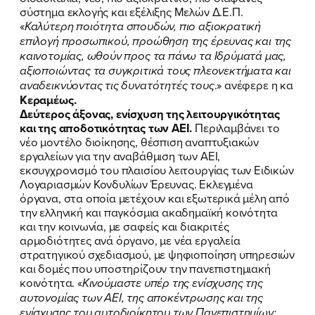
σύστημα εκλογής και εξέλιξης Μελών Δ.Ε.Π.
«
Καλύτερη ποιότητα σπουδών, πιο αξιοκρατική
επιλογή προσωπικού, προώθηση της έρευνας και της
καινοτομίας, ωθούν προς τα πάνω τα Ιδρύματά μας,
αξιοποιώντας τα συγκριτικά τους πλεονεκτήματα και
αναδεικνύοντας τις δυνατότητές τους
.» ανέφερε η κα
Κεραμέως.
Δεύτερος άξονας, ενίσχυση της λειτουργικότητας
και της αποδοτικότητας των ΑΕΙ.
Περιλαμβάνει το
νέο μοντέλο διοίκησης, θέσπιση αναπτυξιακών
εργαλείων για την αναβάθμιση των ΑΕΙ,
εκσυγχρονισμό του πλαισίου λειτουργίας των Ειδικών
Λογαριασμών Κονδυλίων Έρευνας. Εκλεγμένα
όργανα, στα οποία μετέχουν και εξωτερικά μέλη από
την ελληνική και παγκόσμια ακαδημαϊκή κοινότητα
και την κοινωνία, με σαφείς και διακριτές
αρμοδιότητες ανά όργανο, με νέα εργαλεία
στρατηγικού σχεδιασμού, με ψηφιοποίηση υπηρεσιών
και δομές που υποστηρίζουν την πανεπιστημιακή
κοινότητα. «
Κινούμαστε υπέρ της ενίσχυσης της
αυτονομίας των ΑΕΙ, της αποκέντρωσης και της
ενίσχυσης του αυτοδιοίκητου των Πανεπιστημίων: