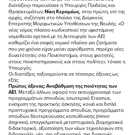
διατάξεις
» παρουσίασε η Υπουργός Παιδείας και
Θρησκευμάτων,
Νίκη Κεραμέως
, στην πρώτη, επί της
αρχής, συζήτηση στο πλαίσιο της Διαρκούς
Επιτροπής Μορφωτικών Υποθέσεων της Βουλής. «
Ο
νέος νόμος πλαίσιο κωδικοποιεί την υφιστάμενη
νομοθεσία σχετικά με τη λειτουργία των ΑΕΙ,
καθορίζει ένα σαφές νομικό πλαίσιο για ζητήματα
που για χρόνια είχαν μείνει αρρύθμιστα, παρέχει νέες
δυνατότητες στα Πανεπιστήμια, στους φοιτητές,
στους πανεπιστημιακούς και στους πολίτες
», τόνισε η
Υπουργός.
Οι διατάξεις ταξινομούνται σε τέσσερις άξονες ως
εξής:
Πρώτος άξονας: Αναβάθμιση της ποιότητας των
ΑΕΙ
. Μεταξύ άλλων, αφορά τον εκσυγχρονισμό των
προγραμμάτων σπουδών, εσωτερικό Erasmus,
ενίσχυση της πρακτικής άσκησης, κοινά και διπλά
προπτυχιακά προγράμματα σπουδών, προγράμματα
σπουδών δευτερεύουσας κατεύθυνσης (minor
degrees), επαγγελματικά μεταπτυχιακά, βιομηχανικά
διδακτορικά, αξιοποίηση των νέων τεχνολογιών στη
διδασκαλία, νέο, πιο αξιοκρατικό, πιο διαφανές