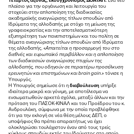
πλαίσιο για την οργάνωση και λειτουργία του
στοχεύει στην απλοποίηση της διαδικασίας
ακαδημαϊκής αναγνώρισης τίτλων σπουδών από
Ιδρύματα της αλλοδαπής με στόχο τη μείωση της
γραφειοκρατίας και την αποτελεσματικότερη
εξυπηρέτηση των πανεπιστημίων και του πολίτη σε
θέματα αναγνώρισης τίτλων σπουδών από Ιδρύματα
της αλλοδαπής. «
Απαιτείται η προσαρμογή του στο
διεθνές και ευρωπαϊκό περιβάλλον και η απλοποίηση
των διαδικασιών αναγνώρισης πτυχίων της
αλλοδαπής, που οδηγούν σε περαιτέρω προσέλκυση
ερευνητών και επιστημόνων και brain gain
.» τόνισε η
Υπουργός.
Η Υπουργός σημείωσε ότι η
διαβούλευση
υπήρξε
ιδιαίτερα μακρά και γόνιμη, με αποτέλεσμα να
ενσωματωθούν αρκετά σχόλια, μεταξύ άλλων και την
πρόταση του ΠΑΣΟΚ-ΚΙΝΑΛ και του Προέδρου του κ.
Ανδρουλάκη, σύμφωνα με την οποία προβλέφθηκε
ότι για την εκλογή σε νέα θέση μέλους ΔΕΠ, ο
υποψήφιος θα πρέπει απαραιτήτως να έχει
ολοκληρώσει τουλάχιστον έναν από τους τρείς
κύκλους σπουδών εκτός του Ιδρύματος στο οποίο