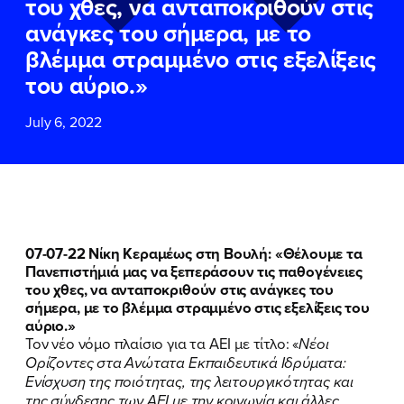
του χθες, να ανταποκριθούν στις
ΕΠΙΘΕΤΟ
ΕΠΙΘΕΤΟ
*
*
ανάγκες του σήμερα, με το
βλέμμα στραμμένο στις εξελίξεις
ΤΗΛΕΦΩΝΟ
ΤΗΛΕΦΩΝΟ
*
του αύριο.»
July 6, 2022
EMAIL
EMAIL
*
*
Αποδέχομαι την
Αποδέχομαι την
Πολιτική
Πολιτική
Προστασίας Προσωπικών
Προστασίας Προσωπικών
Δεδομένων
Δεδομένων
και τους τους
και τους τους
Όρους
Όρους
Χρήσης
Χρήσης
του δικτυακού τόπου του
του δικτυακού τόπου του
07-07-22 Νίκη Κεραμέως στη Βουλή: «Θέλουμε τα
Πολιτικού Γραφείου της Βουλευτού
Πολιτικού Γραφείου της Βουλευτού
Πανεπιστήμιά μας να ξεπεράσουν τις παθογένειες
Νίκης Κεραμέως
Νίκης Κεραμέως
του χθες, να ανταποκριθούν στις ανάγκες του
σήμερα, με το βλέμμα στραμμένο στις εξελίξεις του
αύριο.»
ΥΠΟΒΟΛΗ
ΥΠΟΒΟΛΗ
Τον νέο νόμο πλαίσιο για τα ΑΕΙ με τίτλο: «
Νέοι
Ορίζοντες στα Ανώτατα Εκπαιδευτικά Ιδρύματα:
Ενίσχυση της ποιότητας, της λειτουργικότητας και
της σύνδεσης των ΑΕΙ με την κοινωνία και άλλες