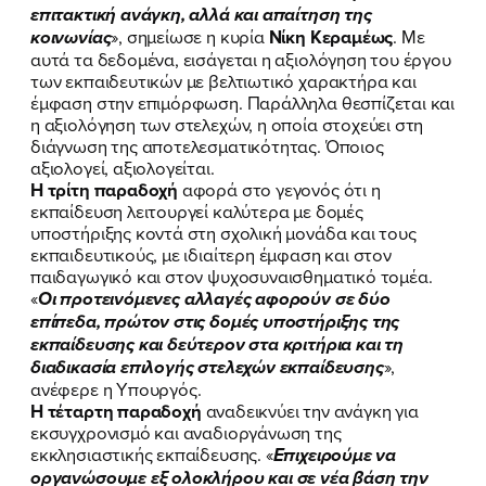
επιτακτική ανάγκη, αλλά και απαίτηση της
κοινωνίας
», σημείωσε η κυρία
Νίκη Κεραμέως
. Με
αυτά τα δεδομένα, εισάγεται η αξιολόγηση του έργου
των εκπαιδευτικών με βελτιωτικό χαρακτήρα και
έμφαση στην επιμόρφωση. Παράλληλα θεσπίζεται και
η αξιολόγηση των στελεχών, η οποία στοχεύει στη
διάγνωση της αποτελεσματικότητας. Όποιος
αξιολογεί, αξιολογείται.
Η τρίτη παραδοχή
αφορά στο γεγονός ότι η
εκπαίδευση λειτουργεί καλύτερα με δομές
υποστήριξης κοντά στη σχολική μονάδα και τους
εκπαιδευτικούς, με ιδιαίτερη έμφαση και στον
παιδαγωγικό και στον ψυχοσυναισθηματικό τομέα.
«
Οι προτεινόμενες αλλαγές αφορούν σε δύο
επίπεδα, πρώτον στις δομές υποστήριξης της
εκπαίδευσης και δεύτερον στα κριτήρια και τη
διαδικασία επιλογής στελεχών εκπαίδευσης
»,
ανέφερε η Υπουργός.
Η τέταρτη παραδοχή
αναδεικνύει την ανάγκη για
εκσυγχρονισμό και αναδιοργάνωση της
εκκλησιαστικής εκπαίδευσης. «
Επιχειρούμε να
ΠΟΙΑ ΕΙΜΑΙ
οργανώσουμε εξ ολοκλήρου και σε νέα βάση την