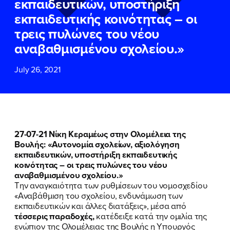
εκπαιδευτικών, υποστήριξη
ΕΠΙΘΕΤΟ
ΕΠΙΘΕΤΟ
*
*
εκπαιδευτικής κοινότητας – οι
τρεις πυλώνες του νέου
ΤΗΛΕΦΩΝΟ
ΤΗΛΕΦΩΝΟ
*
αναβαθμισμένου σχολείου.»
July 26, 2021
EMAIL
EMAIL
*
*
Αποδέχομαι την
Αποδέχομαι την
Πολιτική
Πολιτική
Προστασίας Προσωπικών
Προστασίας Προσωπικών
Δεδομένων
Δεδομένων
και τους τους
και τους τους
Όρους
Όρους
27-07-21 Νίκη Κεραμέως στην Ολομέλεια της
Χρήσης
Χρήσης
του δικτυακού τόπου του
του δικτυακού τόπου του
Βουλής: «Αυτονομία σχολείων, αξιολόγηση
Πολιτικού Γραφείου της Βουλευτού
Πολιτικού Γραφείου της Βουλευτού
εκπαιδευτικών, υποστήριξη εκπαιδευτικής
Νίκης Κεραμέως
Νίκης Κεραμέως
κοινότητας – οι τρεις πυλώνες του νέου
αναβαθμισμένου σχολείου.»
Την αναγκαιότητα των ρυθμίσεων του νομοσχεδίου
ΥΠΟΒΟΛΗ
ΥΠΟΒΟΛΗ
«Αναβάθμιση του σχολείου, ενδυνάμωση των
εκπαιδευτικών και άλλες διατάξεις», μέσα από
τέσσερις παραδοχές,
κατέδειξε κατά την ομιλία της
ενώπιον της Ολομέλειας της Βουλής η Υπουργός