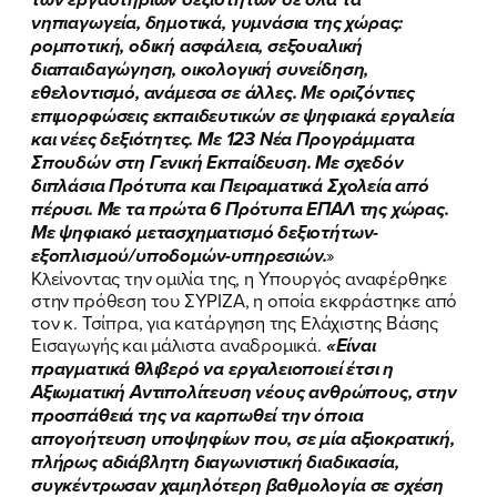
νηπιαγωγεία, δημοτικά, γυμνάσια της χώρας:
ρομποτική, οδική ασφάλεια, σεξουαλική
διαπαιδαγώγηση, οικολογική συνείδηση,
εθελοντισμό, ανάμεσα σε άλλες. Με οριζόντιες
επιμορφώσεις εκπαιδευτικών σε ψηφιακά εργαλεία
και νέες δεξιότητες. Με 123 Νέα Προγράμματα
Σπουδών στη Γενική Εκπαίδευση. Με σχεδόν
διπλάσια Πρότυπα και Πειραματικά Σχολεία από
πέρυσι. Με τα πρώτα 6 Πρότυπα ΕΠΑΛ της χώρας.
Με ψηφιακό μετασχηματισμό δεξιοτήτων-
εξοπλισμού/υποδομών-υπηρεσιών.
»
Κλείνοντας την ομιλία της, η Υπουργός αναφέρθηκε
στην πρόθεση του ΣΥΡΙΖΑ, η οποία εκφράστηκε από
τον κ. Τσίπρα, για κατάργηση της Ελάχιστης Βάσης
Εισαγωγής και μάλιστα αναδρομικά.
«Είναι
πραγματικά θλιβερό να εργαλειοποιεί έτσι η
Αξιωματική Αντιπολίτευση νέους ανθρώπους, στην
προσπάθειά της να καρπωθεί την όποια
απογοήτευση υποψηφίων που, σε μία αξιοκρατική,
πλήρως αδιάβλητη διαγωνιστική διαδικασία,
συγκέντρωσαν χαμηλότερη βαθμολογία σε σχέση