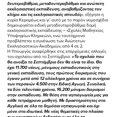
δευτεροβάθμια, μεταδευτεροβάθμια και ανώτατη
εκκλησιαστική εκπαίδευση, αναβαθμίζοντας τον
ΕΡΓΟ
κλήρο και τις εκκλησιαστικές σπουδές
», εξήγησε η
κυρία Κεραμέως και γι’ αυτό με το παρόν νομοσχέδιο
ΕΚΔΗΛΩΣΕΙΣ
δημιουργείται ειδική μεταδευτεροβάθμια δομή
εκκλησιαστικής εκπαίδευσης – «Σχολές Μαθητείας
ΝΕΑ
Υποψηφίων Κληρικών», ενώ ταυτόχρονα
προβλέπεται η συνένωση των Ανώτατων
ΕΛΑ ΚΙ ΕΣΥ
Εκκλησιαστικών Ακαδημιών, από 4 σε 2.
Η Υπουργός αναφέρθηκε στις επερχόμενες αλλαγές
του σχολείου από το Σεπτέμβριο:
«Το σχολείο που
θα ανοίξει το Σεπτέμβριο δεν θα είναι το ίδιο. Θα
έχει 11.700 νέους, μόνιμους εκπαιδευτικούς στη
FB
IN
TW
YT
LN
VB
TIKTOK
γενική εκπαίδευση, τους πρώτους διορισμούς που
έγιναν μετά από 12 ολόκληρα χρόνια και σε συνέχεια
των περσινών 4.500 στην Ειδική Αγωγή. Συνολικά,
τα δύο τελευταία χρόνια, 16.200 μόνιμοι διορισμοί
στην εκπαίδευση. Με θέση στα νηπιαγωγεία μας για
κάθε τετράχρονο μαθητή. Με δραστηριότητες στα
Αγγλικά σε όλα τα δημόσια νηπιαγωγεία και όχι
μόνο στα ιδιωτικά. Με νέες θεματικές στο πλαίσιο
των εργαστηρίων δεξιοτήτων σε όλα τα