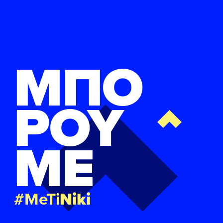
ΜΠΟ
ΡΟΥ
ΜΕ
#MeTi
Niki