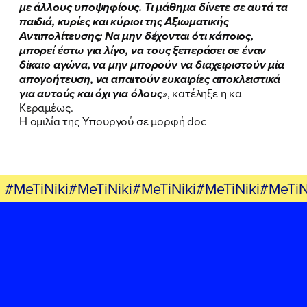
με άλλους υποψηφίους. Τι μάθημα δίνετε σε αυτά τα
παιδιά, κυρίες και κύριοι της Αξιωματικής
Αντιπολίτευσης; Να μην δέχονται ότι κάποιος,
μπορεί έστω για λίγο, να τους ξεπεράσει σε έναν
δίκαιο αγώνα, να μην μπορούν να διαχειριστούν μία
απογοήτευση, να απαιτούν ευκαιρίες αποκλειστικά
για αυτούς και όχι για όλους
», κατέληξε η κα
Κεραμέως.
Η ομιλία της Υπουργού σε μορφή doc
#MeTiNiki#MeTiNiki#MeTiNiki#MeTiNiki#MeTiN