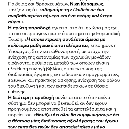
Παιδείας και Θρησκευμάτων,
Νίκη Κεραμέως
,
τονίζοντας ότι «
οδηγούμε την Παιδεία σε ένα
αναβαθμισμένο σήμερα και ένα ακόμη καλύτερο
αύριο.
».
Η πρώτη παραδοχή
έγκειται στο ότι η χώρα μας έχει
το πιο υπερσυγκεντρωτικό σύστημα στην Ευρωπαϊκή
Ένωση. «
Η αποκέντρωση συνδέεται άμεσα με
καλύτερα μαθησιακά αποτελέσματα
», επεσήμανε η
Υπουργός. Στην κατεύθυνση αυτή, με στόχο την
ενίσχυση της αυτονομίας των σχολικών μονάδων
εισάγονται ρυθμίσεις, μεταξύ των οποίων είναι η
ελεύθερη επιλογή βιβλίου, αποκέντρωση της
διαδικασίας έγκρισης εκπαιδευτικών προγραμμάτων,
ερευνών και πρακτικής άσκησης, ενίσχυση του ρόλου
του διευθυντή και των εκπαιδευτικών σε θέσεις
ευθύνης.
Η δεύτερη παραδοχή
συνίσταται στο ότι κανένα
σύστημα δεν μπορεί να βελτιωθεί, αν δεν έχουν
προηγουμένως αποτυπωθεί τα αποτελέσματα και η
πορεία του. «
Νομίζω ότι όλοι θα συμφωνήσουμε ότι
η θέσπιση μίας διαδικασίας αξιολόγησης του έργου
των εκπαιδευτικών δεν αποτελεί πλέον μόνο