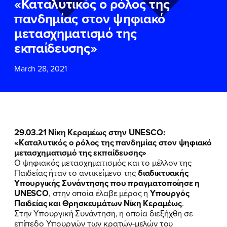
«Καταλυτικός ο ρόλος της
ΕΠΙΘΕΤΟ
ΕΠΙΘΕΤΟ
*
*
πανδημίας στον ψηφιακό
μετασχηματισμό της
ΤΗΛΕΦΩΝΟ
ΤΗΛΕΦΩΝΟ
*
εκπαίδευσης»
March 28, 2021
EMAIL
EMAIL
*
*
Αποδέχομαι την
Αποδέχομαι την
Πολιτική
Πολιτική
Προστασίας Προσωπικών
Προστασίας Προσωπικών
Δεδομένων
Δεδομένων
και τους τους
και τους τους
Όρους
Όρους
29.03.21 Νίκη Κεραμέως στην UNESCO:
Χρήσης
Χρήσης
του δικτυακού τόπου του
του δικτυακού τόπου του
«Καταλυτικός ο ρόλος της πανδημίας στον ψηφιακό
Πολιτικού Γραφείου της Βουλευτού
Πολιτικού Γραφείου της Βουλευτού
μετασχηματισμό της εκπαίδευσης»
Νίκης Κεραμέως
Νίκης Κεραμέως
Ο ψηφιακός μετασχηματισμός και το μέλλον της
Παιδείας ήταν το αντικείμενο της
διαδικτυακής
Υπουργικής Συνάντησης που πραγματοποίησε η
ΥΠΟΒΟΛΗ
ΥΠΟΒΟΛΗ
UNESCO
, στην οποία έλαβε μέρος η
Υπουργός
Παιδείας και Θρησκευμάτων Νίκη Κεραμέως
.
Στην Υπουργική Συνάντηση, η οποία διεξήχθη σε
επίπεδο Υπουργών των κρατών-μελών του