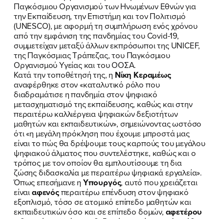
Παγκόσμιου Οργανισμού των Ηνωμένων Εθνών για
την Εκπαίδευση, την Επιστήμη και τον Πολιτισμό
(UNESCO), με αφορμή τη συμπλήρωση ενός χρόνου
από την εμφάνιση της πανδημίας του Covid-19,
συμμετείχαν μεταξύ άλλων εκπρόσωποι της UNICEF,
της Παγκόσμιας Τράπεζας, του Παγκόσμιου
Οργανισμού Υγείας και του ΟΟΣΑ.
Κατά την τοποθέτησή της, η
Νίκη Κεραμέως
αναφέρθηκε στον «καταλυτικό ρόλο που
διαδραμάτισε η πανδημία στον ψηφιακό
μετασχηματισμό της εκπαίδευσης, καθώς και στην
περαιτέρω καλλιέργεια ψηφιακών δεξιοτήτων
μαθητών και εκπαιδευτικών», σημειώνοντας ωστόσο
ότι «η μεγάλη πρόκληση που έχουμε μπροστά μας
ΠΟΙΑ ΕΙΜΑΙ
είναι το πώς θα δρέψουμε τους καρπούς του μεγάλου
ψηφιακού άλματος που συντελέστηκε, καθώς και ο
ΕΡΓΟ
τρόπος με τον οποίον θα εμπλουτίσουμε τη δια
ζώσης διδασκαλία με περαιτέρω ψηφιακά εργαλεία».
ΕΚΔΗΛΩΣΕΙΣ
Όπως επεσήμανε η
Υπουργός
, αυτό που χρειάζεται
είναι
αφενός
περαιτέρω επένδυση στον ψηφιακό
εξοπλισμό, τόσο σε ατομικό επίπεδο μαθητών και
ΝΕΑ
εκπαιδευτικών όσο και σε επίπεδο δομών,
αφετέρου