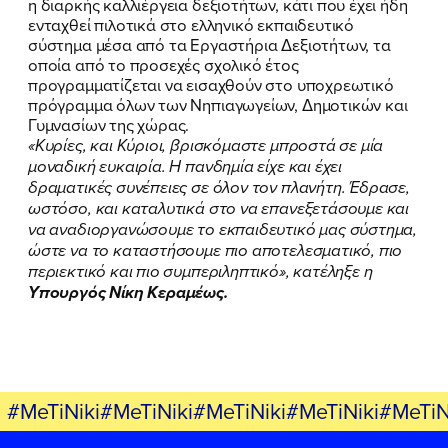
η διαρκής καλλιέργεια δεξιοτήτων, κάτι που έχει ήδη
ΕΛΑ ΚΙ ΕΣΥ
ενταχθεί πιλοτικά στο ελληνικό εκπαιδευτικό
σύστημα μέσα από τα Εργαστήρια Δεξιοτήτων, τα
οποία από το προσεχές σχολικό έτος
προγραμματίζεται να εισαχθούν στο υποχρεωτικό
πρόγραμμα όλων των Νηπιαγωγείων, Δημοτικών και
FB
IN
TW
YT
LN
VB
TIKTOK
Γυμνασίων της χώρας.
«Κυρίες, και Κύριοι, βρισκόμαστε μπροστά σε μία
μοναδική ευκαιρία. Η πανδημία είχε και έχει
δραματικές συνέπειες σε όλον τον πλανήτη. Έδρασε,
ωστόσο, και καταλυτικά στο να επανεξετάσουμε και
να αναδιοργανώσουμε το εκπαιδευτικό μας σύστημα,
ώστε να το καταστήσουμε πιο αποτελεσματικό, πιο
περιεκτικό και πιο συμπεριληπτικό», κατέληξε η
Υπουργός Νίκη Κεραμέως.
#MeTiNiki#MeTiNiki#MeTiNiki#MeTiNiki#MeTiN