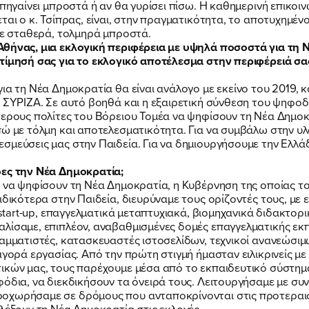
πηγαίνει μπροστά ή αν θα γυρίσει πίσω. Η καθημερινή επικοινω
ται ο κ. Τσίπρας, είναι, στην πραγματικότητα, το αποτυχημέν
υμε σταθερά, τολμηρά μπροστά.
Αθήνας, μια εκλογική περιφέρεια με υψηλά ποσοστά για τη 
τίμησή σας για το εκλογικό αποτέλεσμα στην περιφέρειά σας
ια τη Νέα Δημοκρατία θα είναι ανάλογο με εκείνο του 2019, κ
ν ΣΥΡΙΖΑ. Σε αυτό βοηθά και η εξαιρετική σύνθεση του ψηφο
τερους πολίτες του Βόρειου Τομέα να ψηφίσουν τη Νέα Δημοκρ
πώ με τόλμη και αποτελεσματικότητα. Για να συμβάλω στην υ
μεύσεις μας στην Παιδεία. Για να δημιουργήσουμε την Ελλάδα
δες την Νέα Δημοκρατία;
ο να ψηφίσουν τη Νέα Δημοκρατία, η Κυβέρνηση της οποίας τ
ιδικότερα στην Παιδεία, διευρύναμε τους ορίζοντές τους, με
 start-up, επαγγελματικά μεταπτυχιακά, βιομηχανικά διδακτορι
λίσαμε, επιπλέον, αναβαθμισμένες δομές επαγγελματικής εκπα
αμματιστές, κατασκευαστές ιστοσελίδων, τεχνικοί ανανεώσιμω
αγορά εργασίας. Από την πρώτη στιγμή ήμασταν ειλικρινείς με 
ικών μας, τους παρέχουμε μέσα από το εκπαιδευτικό σύστημα
φόδια, να διεκδικήσουν τα όνειρά τους. Λειτουργήσαμε με συ
χωρήσαμε σε δρόμους που ανταποκρίνονται στις προτεραιότητ
λέξουν τη Νέα Δημοκρατία στις εκλογές.