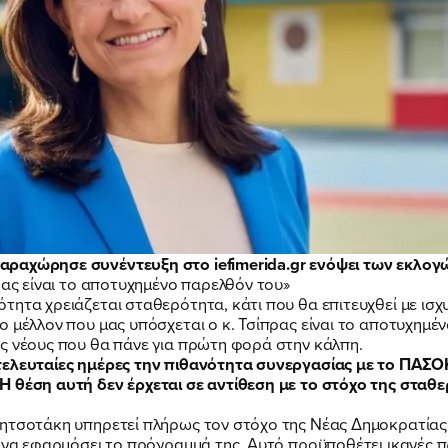
ραχώρησε συνέντευξη στο iefimerida.gr ενόψει των εκλογώ
ρας είναι το αποτυχημένο παρελθόν του»
τητα χρειάζεται σταθερότητα, κάτι που θα επιτευχθεί με ι
ο μέλλον που μας υπόσχεται ο κ. Τσίπρας είναι το αποτυχημέ
ς νέους που θα πάνε για πρώτη φορά στην κάλπη.
τελευταίες ημέρες την πιθανότητα συνεργασίας με το ΠΑΣΟ
ΠΟΙΑ ΕΙΜΑΙ
Η θέση αυτή δεν έρχεται σε αντίθεση με το στόχο της σταθ
ητσοτάκη υπηρετεί πλήρως τον στόχο της Νέας Δημοκρατίας γ
η να εφαρμόσει το πρόγραμμά της. Αυτό προϋποθέτει ικανές π