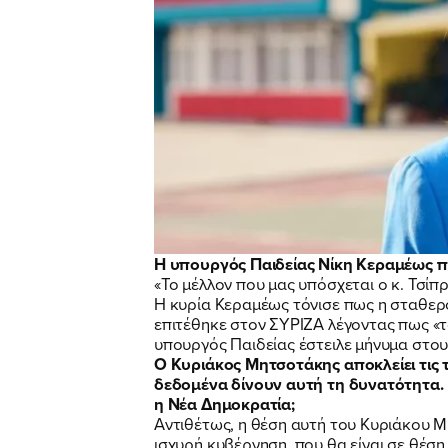
Η υπουργός Παιδείας Νίκη Κεραμέως πα
«Το μέλλον που μας υπόσχεται ο κ. Τσίπ
Η κυρία Κεραμέως τόνισε πως η σταθερό
επιτέθηκε στον ΣΥΡΙΖΑ λέγοντας πως «τ
υπουργός Παιδείας έστειλε μήνυμα στου
O Κυριάκος Μητσοτάκης αποκλείει τις 
δεδομένα δίνουν αυτή τη δυνατότητα. 
η Νέα Δημοκρατία;
Αντιθέτως, η θέση αυτή του Κυριάκου Μ
ισχυρή κυβέρνηση, που θα είναι σε θέσ