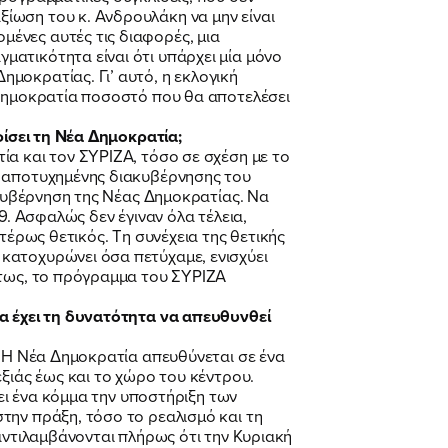
ίωση του κ. Ανδρουλάκη να μην είναι
ένες αυτές τις διαφορές, μια
ατικότητα είναι ότι υπάρχει μία μόνο
μοκρατίας. Γι’ αυτό, η εκλογική
 Δημοκρατία ποσοστό που θα αποτελέσει
φίσει τη Νέα Δημοκρατία;
ία και τον ΣΥΡΙΖΑ, τόσο σε σχέση με το
ς αποτυχημένης διακυβέρνησης του
 κυβέρνηση της Νέας Δημοκρατίας. Να
9. Ασφαλώς δεν έγιναν όλα τέλεια,
τέρως θετικός. Τη συνέχεια της θετικής
κατοχυρώνει όσα πετύχαμε, ενισχύει
έτως, το πρόγραμμα του ΣΥΡΙΖΑ
ία έχει τη δυνατότητα να απευθυνθεί
. Η Νέα Δημοκρατία απευθύνεται σε ένα
ξιάς έως και το χώρο του κέντρου.
σει ένα κόμμα την υποστήριξη των
την πράξη, τόσο το ρεαλισμό και τη
αντιλαμβάνονται πλήρως ότι την Κυριακή