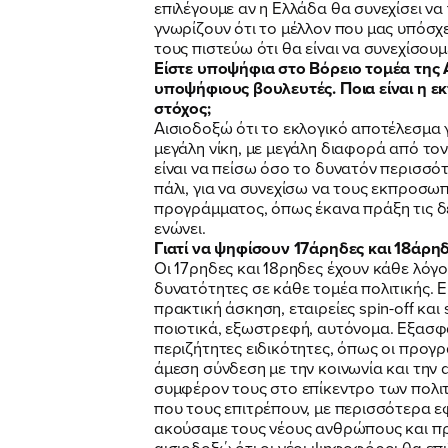
επιλέγουμε αν η Ελλάδα θα συνεχίσει να 
γνωρίζουν ότι το μέλλον που μας υπόσχε
τους πιστεύω ότι θα είναι να συνεχίσο
Είστε υποψήφια στο Βόρειο τομέα της 
υποψήφιους βουλευτές. Ποια είναι η εκ
στόχος;
Αισιοδοξώ ότι το εκλογικό αποτέλεσμα γ
μεγάλη νίκη, με μεγάλη διαφορά από το
είναι να πείσω όσο το δυνατόν περισσό
πάλι, για να συνεχίσω να τους εκπροσω
προγράμματος, όπως έκανα πράξη τις δεσ
ενώνει.
Γιατί να ψηφίσουν 17άρηδες και 18άρη
Οι 17ρηδες και 18ρηδες έχουν κάθε λόγ
δυνατότητες σε κάθε τομέα πολιτικής. Ε
πρακτική άσκηση, εταιρείες spin-off και
ποιοτικά, εξωστρεφή, αυτόνομα. Εξασφα
περιζήτητες ειδικότητες, όπως οι προγρ
άμεση σύνδεση με την κοινωνία και την 
συμφέρον τους στο επίκεντρο των πολιτ
που τους επιτρέπουν, με περισσότερα ε
ακούσαμε τους νέους ανθρώπους και προ
αισιοδοξώ ότι οι νέοι ψηφοφόροι θα επι