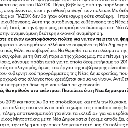
ΕΡΓΟ
ρατίας και του ΠΑΣΟΚ. Πέρα, βεβαίως, από την παράλογη αξ
ακυρώνοντας έτσι την πιθανή επιλογή των πολιτών. Με δεδομ
ς και ΠΑΣΟΚ δεν θα ήταν ούτε ισχυρή ούτε σταθερή. Η πραγμ
ιακυβέρνησης. Αυτή της αυτοδύναμης κυβέρνησης της Νέας Δη
ΕΚΔΗΛΩΣΕΙΣ
τική. Γιατί, με την ψήφο μας, μπορούμε να δώσουμε στη Νέα
, στην αναμενόμενη δεύτερη εκλογική αναμέτρηση.
έγατε σε έναν αναποφάσιστο πολίτη για να τον πείσετε να ψη
μματα των κομμάτων, αλλά και να συγκρίνει τη Νέα Δημοκρατ
ΝΕΑ
ο πώς θέλει να κυβερνήσει. Να θυμηθεί τα αποτελέσματα τη
 συγκρίνει με τη θετική πορεία της χώρας μας, που πέτυχε η
ρίσεις, κάνουμε πράξη αυτά για τα οποία δεσμευτήκαμε το 201
ΕΛΑ ΚΙ ΕΣΥ
κός απολογισμός, όμως, του έργου της κυβέρνησης είναι ιδιαι
 του κυβερνητικού προγράμματος της Νέας Δημοκρατίας, που 
ροχωρά στις αλλαγές που χρειάζεται ακόμα να γίνουν. Αντιθ
σε υπέρμετρο δανεισμό και τελικά σε χρεοκοπία.
ές θα κριθούν στο «κέντρο». Πιστεύετε ότι η Νέα Δημοκρατ
ου 2019 και πιστεύω θα το αποδείξουμε και πάλι την Κυριακή
, σε πολίτες που κινούνται από το χώρο της παραδοσιακής δε
FB
IN
TW
YT
LN
VB
TIKTOK
 τόλμη, αποτελεσματικότητα είναι τα «κλειδιά», για να κερδί
ιάκος Μητσοτάκης με τη Νέα Δημοκρατία έχουμε αποδείξει, σ
ητα, την τόλμη και την αποτελεσματικότητά μας. Οι πολίτες 