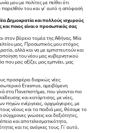
νία μου με πολίτες με πείθει ότι
ο παρελθόν του και γι’ αυτό η απόφασή
Νέα Δημοκρατία και πολλούς ισχυρούς
 και ποιος είναι ο προσωπικός σας
αι στον βόρειο τομέα της Αθήνας. Μία
δελτίου μας. Προσωπικός μου στόχος
ατία, αλλά και να με εμπιστευτούν και
λοποίηση του νέου μας κυβερνητικού
 που μας αξίζει, μας εμπνέει, μας
ους προσφέρει διαρκώς νέες
 εσωτερικό Erasmus, αμειβόμενη
κά στα Πανεπιστήμια, που γίνονται πιο
ίδευσης και κατάρτισης, με νέες,
ν πηγών ενέργειας, αρχιμάγειρες, με
τους νέους και τα παιδιά μας, θέσαμε το
 σύγχρονες γνώσεις και δεξιότητες,
νέπεια και αποτελεσματικότητα,
ες και τις ανάγκες τους. Γι’ αυτό,