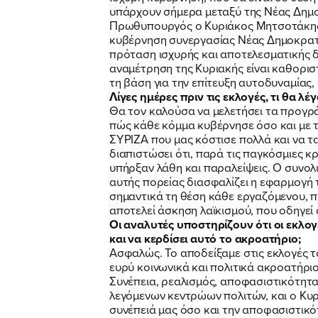
υπάρχουν σήμερα μεταξύ της Νέας Δημοκ
Πρωθυπουργός ο Κυριάκος Μητσοτάκης, 
κυβέρνηση συνεργασίας Νέας Δημοκρατία
πρόταση ισχυρής και αποτελεσματικής δ
αναμέτρηση της Κυριακής είναι καθορισ
τη βάση για την επίτευξη αυτοδυναμίας
Λίγες ημέρες πριν τις εκλογές, τι θα λ
Θα τον καλούσα να μελετήσει τα προγρά
πώς κάθε κόμμα κυβέρνησε όσο και με τ
ΣΥΡΙΖΑ που μας κόστισε πολλά και να τα
διαπιστώσει ότι, παρά τις παγκόσμιες κ
υπήρξαν λάθη και παραλείψεις. Ο συνολι
αυτής πορείας διασφαλίζει η εφαρμογή
σημαντικά τη θέση κάθε εργαζόμενου, π
αποτελεί άσκηση λαϊκισμού, που οδηγεί 
Οι αναλυτές υποστηρίζουν ότι οι εκλογ
και να κερδίσει αυτό το ακροατήριο;
Ασφαλώς. Το αποδείξαμε στις εκλογές τ
ευρύ κοινωνικά και πολιτικά ακροατήριο
Συνέπεια, ρεαλισμός, αποφασιστικότητα,
λεγόμενων κεντρώων πολιτών, και ο Κυρ
συνέπειά μας όσο και την αποφασιστικότ