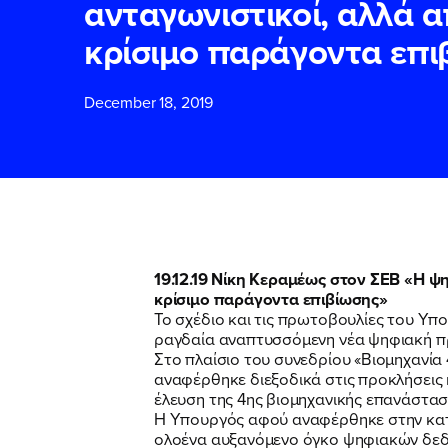
ανταγωνιστικοί, αλλά α
κρίσιμο παράγοντα επι
ΕΠΙΘΕΤΟ
ΕΠΙΘΕΤΟ
*
*
December 18, 2019
ΤΗΛΕΦΩΝΟ
ΤΗΛΕΦΩΝΟ
*
EMAIL
EMAIL
*
*
19.12.19 Νίκη Κεραμέως στον ΣΕΒ «Η ψ
κρίσιμο παράγοντα επιβίωσης»
Αποδέχομαι τη
Αποδέχομαι τη
Το σχέδιο και τις πρωτοβουλίες του Υπ
δικτυακού τόπο
δικτυακού τόπο
ραγδαία αναπτυσσόμενη νέα ψηφιακή πρ
Στο πλαίσιο του συνεδρίου «Βιομηχανία
αναφέρθηκε διεξοδικά στις προκλήσεις 
έλευση της 4ης βιομηχανικής επανάστασ
ΥΠΟΒΟΛΗ
ΥΠΟΒΟΛΗ
Η Υπουργός αφού αναφέρθηκε στην κατ
ολοένα αυξανόμενο όγκο ψηφιακών δεδομ