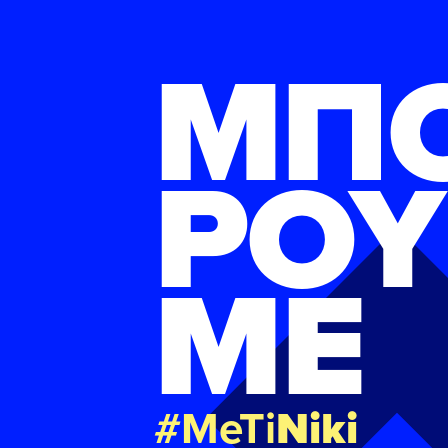
ΜΠ
ΡΟΥ
ΜΕ
#MeTi
Niki