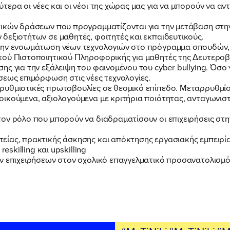
ερα οι νέες και οι νέοι της χώρας μας για να μπορούν να αν
ΕΚΔΗΛΩΣΕΙΣ
τικών δράσεων που προγραμματίζονται για την μετάβαση στη
δεξιοτήτων σε μαθητές, φοιτητές και εκπαιδευτικούς.
στην ενσωμάτωση νέων τεχνολογιών στο πρόγραμμα σπουδών,
ΝΕΑ
κού Πιστοποιητικού Πληροφορικής για μαθητές της Δευτεροβ
ς για την εξάλειψη του φαινομένου του cyber bullying. Όσο 
σεως επιμόρφωση στις νέες τεχνολογίες.
ρυθμιστικές πρωτοβουλίες σε θεσμικό επίπεδο. Μεταρρυθμίσ
ΕΛΑ ΚΙ ΕΣΥ
ικούμενα, αξιολογούμενα με κριτήρια ποιότητας, ανταγωνιστ
τον ρόλο που μπορούν να διαδραματίσουν οι επιχειρήσεις στ
είας, πρακτικής άσκησης και απόκτησης εργασιακής εμπειρί
eskilling και upskilling
ν επιχειρήσεων στον σχολικό επαγγελματικό προσανατολισμό
FB
IN
TW
YT
LN
VB
TIKTOK