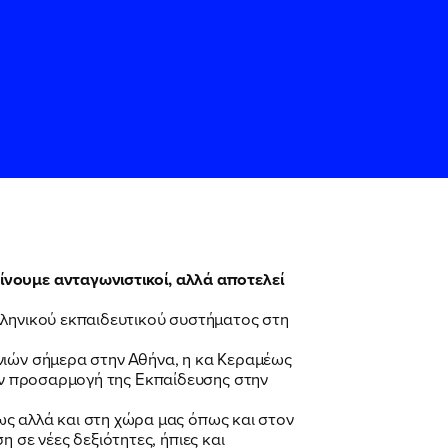
ίνουμε ανταγωνιστικοί, αλλά αποτελεί
ς
ς
Όρους Χρήσης
Όρους Χρήσης
του
του
λληνικού εκπαιδευτικού συστήματος στη
νιών σήμερα στην Αθήνα, η κα Κεραμέως
την προσαρμογή της Εκπαίδευσης στην
 αλλά και στη χώρα μας όπως και στον
σε νέες δεξιότητες, ήπιες και