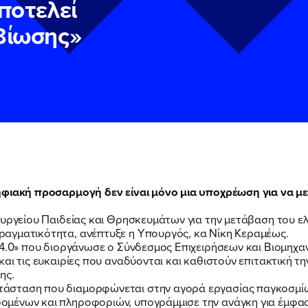
ποτελεί
βίωσης»
ηφιακή προσαρμογή δεν είναι μόνο μια υποχρέωση για να με
ν
ν
Πολιτική Προστασίας Προσωπικών Δεδομένων
Πολιτική Προστασίας Προσωπικών Δεδομένων
και τους του
και τους του
ουργείου Παιδείας και Θρησκευμάτων για την μετάβαση του ε
ΠΟΙΑ ΕΙΜΑΙ
υ του Πολιτικού Γραφείου της Βουλευτού Νίκης Κεραμέως
υ του Πολιτικού Γραφείου της Βουλευτού Νίκης Κεραμέως
αγματικότητα, ανέπτυξε η Υπουργός, κα Νίκη Κεραμέως.
 4.0» που διοργάνωσε ο Σύνδεσμος Επιχειρήσεων και Βιομηχα
και τις ευκαιρίες που αναδύονται και καθιστούν επιτακτική 
ΕΡΓΟ
ης.
άσταση που διαμορφώνεται στην αγορά εργασίας παγκοσμίως
ένων και πληροφοριών, υπογράμμισε την ανάγκη για έμφαση 