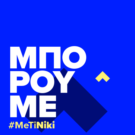
ΜΠΟ
ΡΟΥ
ΜΕ
#MeTi
Niki