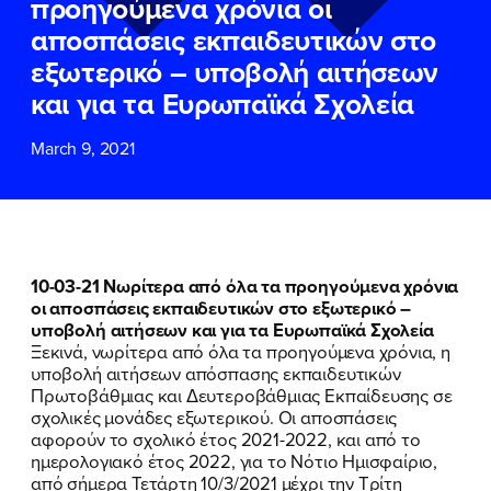
προηγούμενα χρόνια οι
ΕΠΙΘΕΤΟ
ΕΠΙΘΕΤΟ
*
*
αποσπάσεις εκπαιδευτικών στο
εξωτερικό – υποβολή αιτήσεων
ΤΗΛΕΦΩΝΟ
ΤΗΛΕΦΩΝΟ
*
και για τα Ευρωπαϊκά Σχολεία
March 9, 2021
EMAIL
EMAIL
*
*
Αποδέχομαι την
Αποδέχομαι την
Πολιτική
Πολιτική
Προστασίας Προσωπικών
Προστασίας Προσωπικών
Δεδομένων
Δεδομένων
και τους τους
και τους τους
Όρους
Όρους
10-03-21 Νωρίτερα από όλα τα προηγούμενα χρόνια
Χρήσης
Χρήσης
του δικτυακού τόπου του
του δικτυακού τόπου του
οι αποσπάσεις εκπαιδευτικών στο εξωτερικό –
Πολιτικού Γραφείου της Βουλευτού
Πολιτικού Γραφείου της Βουλευτού
υποβολή αιτήσεων και για τα Ευρωπαϊκά Σχολεία
Νίκης Κεραμέως
Νίκης Κεραμέως
Ξεκινά, νωρίτερα από όλα τα προηγούμενα χρόνια, η
υποβολή αιτήσεων απόσπασης εκπαιδευτικών
Πρωτοβάθμιας και Δευτεροβάθμιας Εκπαίδευσης σε
ΥΠΟΒΟΛΗ
ΥΠΟΒΟΛΗ
σχολικές μονάδες εξωτερικού. Οι αποσπάσεις
αφορούν το σχολικό έτος 2021-2022, και από το
ημερολογιακό έτος 2022, για το Νότιο Ημισφαίριο,
από σήμερα Τετάρτη 10/3/2021 μέχρι την Τρίτη