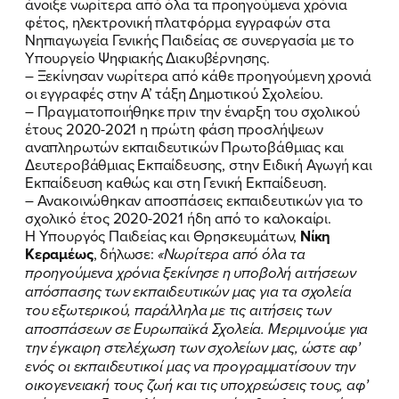
ΠΟΙΑ ΕΙΜΑΙ
άνοιξε νωρίτερα από όλα τα προηγούμενα χρόνια
φέτος, ηλεκτρονική πλατφόρμα εγγραφών στα
ΕΡΓΟ
Νηπιαγωγεία Γενικής Παιδείας σε συνεργασία με το
Υπουργείο Ψηφιακής Διακυβέρνησης.
– Ξεκίνησαν νωρίτερα από κάθε προηγούμενη χρονιά
ΕΚΔΗΛΩΣΕΙΣ
οι εγγραφές στην Α’ τάξη Δημοτικού Σχολείου.
– Πραγματοποιήθηκε πριν την έναρξη του σχολικού
ΝΕΑ
έτους 2020-2021 η πρώτη φάση προσλήψεων
αναπληρωτών εκπαιδευτικών Πρωτοβάθμιας και
ΕΛΑ ΚΙ ΕΣΥ
Δευτεροβάθμιας Εκπαίδευσης, στην Ειδική Αγωγή και
Εκπαίδευση καθώς και στη Γενική Εκπαίδευση.
– Ανακοινώθηκαν αποσπάσεις εκπαιδευτικών για το
σχολικό έτος 2020-2021 ήδη από το καλοκαίρι.
Η Υπουργός Παιδείας και Θρησκευμάτων,
Νίκη
FB
IN
TW
YT
LN
VB
TIKTOK
Κεραμέως
, δήλωσε:
«Νωρίτερα από όλα τα
προηγούμενα χρόνια ξεκίνησε η υποβολή αιτήσεων
απόσπασης των εκπαιδευτικών μας για τα σχολεία
του εξωτερικού, παράλληλα με τις αιτήσεις των
αποσπάσεων σε Ευρωπαϊκά Σχολεία. Μεριμνούμε για
την έγκαιρη στελέχωση των σχολείων μας, ώστε αφ’
ενός οι εκπαιδευτικοί μας να προγραμματίσουν την
οικογενειακή τους ζωή και τις υποχρεώσεις τους, αφ’