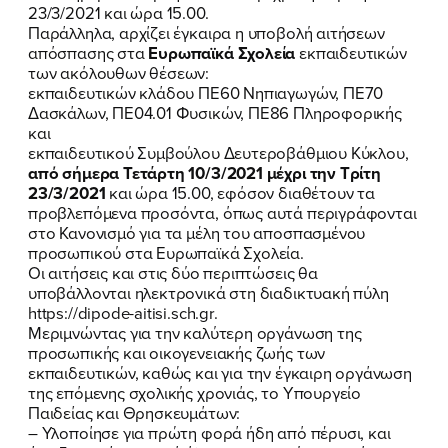
23/3/2021 και ώρα 15.00.
Παράλληλα, αρχίζει έγκαιρα η υποβολή αιτήσεων
απόσπασης στα
Ευρωπαϊκά Σχολεία
εκπαιδευτικών
των ακόλουθων θέσεων:
εκπαιδευτικών κλάδου ΠΕ60 Νηπιαγωγών, ΠΕ70
Δασκάλων, ΠΕ04.01 Φυσικών, ΠΕ86 Πληροφορικής
και
εκπαιδευτικού Συμβούλου Δευτεροβάθμιου Κύκλου,
από σήμερα Τετάρτη 10/3/2021 μέχρι την Τρίτη
23/3/2021
και ώρα 15.00, εφόσον διαθέτουν τα
προβλεπόμενα προσόντα, όπως αυτά περιγράφονται
στο Κανονισμό για τα μέλη του αποσπασμένου
προσωπικού στα Ευρωπαϊκά Σχολεία.
Οι αιτήσεις και στις δύο περιπτώσεις θα
υποβάλλονται ηλεκτρονικά στη διαδικτυακή πύλη
https://dipode-aitisi.sch.gr
.
Μεριμνώντας για την καλύτερη οργάνωση της
προσωπικής και οικογενειακής ζωής των
εκπαιδευτικών, καθώς και για την έγκαιρη οργάνωση
της επόμενης σχολικής χρονιάς, το Υπουργείο
Παιδείας και Θρησκευμάτων:
– Υλοποίησε για πρώτη φορά ήδη από πέρυσι, και