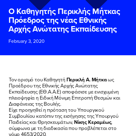
ΕΠΙΘΕΤΟ
ΕΠΙΘΕΤΟ
*
*
Ο Καθηγητής Περικλής Μήτκας
Πρόεδρος της νέας Εθνικής
ΤΗΛΕΦΩΝΟ
ΤΗΛΕΦΩΝΟ
*
Αρχής Ανώτατης Εκπαίδευσης
February 3, 2020
EMAIL
EMAIL
*
*
Αποδέχομαι την
Αποδέχομαι την
Πολιτική
Πολιτική
Προστασίας Προσωπικών
Προστασίας Προσωπικών
Δεδομένων
Δεδομένων
και τους τους
και τους τους
Όρους
Όρους
Τον ορισμό του Καθηγητή
Περικλή Α. Μήτκα
ως
Χρήσης
Χρήσης
του δικτυακού τόπου του
του δικτυακού τόπου του
Προέδρου της Εθνικής Αρχής Ανώτατης
Πολιτικού Γραφείου της Βουλευτού
Πολιτικού Γραφείου της Βουλευτού
Εκπαίδευσης (ΕΘ.Α.Α.Ε) αποφάσισε με ενισχυμένη
Νίκης Κεραμέως
Νίκης Κεραμέως
πλειοψηφία η Ειδική Μόνιμη Επιτροπή Θεσμών και
Διαφάνειας της Βουλής.
Είχε προηγηθεί η πρόταση του Υπουργικού
ΥΠΟΒΟΛΗ
ΥΠΟΒΟΛΗ
Συμβουλίου κατόπιν της εισήγησης της Υπουργού
Παιδείας και Θρησκευμάτων,
Νίκης Κεραμέως
,
σύμφωνα με τη διαδικασία που προβλέπεται στο
νόμο 4653/2020.