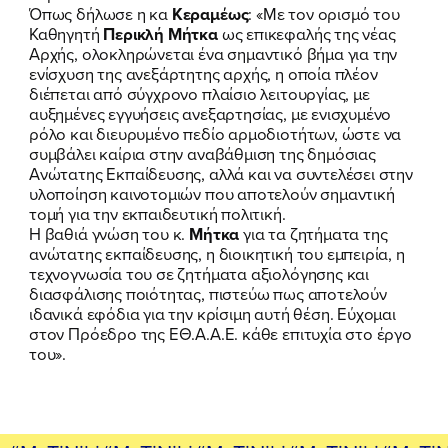
Όπως δήλωσε η κα
Κεραμέως
: «Με τον ορισμό του
Καθηγητή
Περικλή Μήτκα
ως επικεφαλής της νέας
Αρχής, ολοκληρώνεται ένα σημαντικό βήμα για την
ενίσχυση της ανεξάρτητης αρχής, η οποία πλέον
ΠΟΙΑ ΕΙΜΑΙ
διέπεται από σύγχρονο πλαίσιο λειτουργίας, με
αυξημένες εγγυήσεις ανεξαρτησίας, με ενισχυμένο
ΕΡΓΟ
ρόλο και διευρυμένο πεδίο αρμοδιοτήτων, ώστε να
συμβάλει καίρια στην αναβάθμιση της δημόσιας
ΕΚΔΗΛΩΣΕΙΣ
Ανώτατης Εκπαίδευσης, αλλά και να συντελέσει στην
υλοποίηση καινοτομιών που αποτελούν σημαντική
τομή για την εκπαιδευτική πολιτική.
ΝΕΑ
Η βαθιά γνώση του κ.
Μήτκα
για τα ζητήματα της
ανώτατης εκπαίδευσης, η διοικητική του εμπειρία, η
ΕΛΑ ΚΙ ΕΣΥ
τεχνογνωσία του σε ζητήματα αξιολόγησης και
διασφάλισης ποιότητας, πιστεύω πως αποτελούν
ιδανικά εφόδια για την κρίσιμη αυτή θέση. Εύχομαι
στον Πρόεδρο της ΕΘ.Α.Α.Ε. κάθε επιτυχία στο έργο
του».
FB
IN
TW
YT
LN
VB
TIKTOK