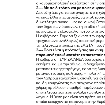
οικονομικοπολιτική κατάσταση στην οποί
2—- Με ποιό τρόπο και με ποιες συγκεκ
Δε συζητάμε για τα αυτονόητα, ότι η χώ
να επανέλθει στις αγορές, να σταθεροπο
δυνατότητα ανάκαμψης και συνοψίζεται
των δημοσίων δαπανών, τη σταδιακή με
εργασίας, την εξασφάλιση ρευστότητας 
Η κυβέρνηση Σαμαρά ξεκίνησε την εφαρμ
τρεχουσών συναλλαγών) και επανέφερε τ
τα τελευταία στοιχεία της ΕΛ.ΣΤΑΤ του
3—- Ποιά είναι η πρότασή σας για αντ
παραμονής και δυνατότητα πιστοποίησ
Η κυβέρνηση ΣΥΡΙΖΑ/ΑΝΕΛ δυστυχώς εν
εκπέμπει και με την αδυναμία διαχείρισ
μετανάστευσης παρήγαγε, παρά τις δυσκ
μεταναστευτικής πολιτικής. Η πολιτική
των λαθρομεταναστών. Εκπονήθηκε σχέ
και δημιουργώντας ένα σύγχρονο πλαίσ
χώρες προέλευσης αριθμό παράνομων οικ
αποτελεσματικότερη φύλαξη των εξωτερ
λόγους. Η θέση μας είναι ότι πρέπει να
οποίοι εισέρχονται παράνομα στην Ευρ