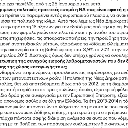
α έχει περιέλθει από τις 25 Ιανουαρίου και μετά.
ριμένες πολιτικές πρακτικές εκτιμά η ΝΔ πως είναι εφικτή η
ρα πρέπει να παραμείνει εντός ευρωπαϊκού πλαισίου, να ανακτ
ιήσει το πολιτικό της κλίμα. Αυτό που λέμε ως Νέα Δημοκρατία
 στην πρόταση 18 αξόνων για την έξοδό μας από την κρίση. 
ίωση των φορολογικών συντελεστών και την άνοδο του αφορ
στις επιχειρήσεις, τις αποκρατικοποιήσεις, την προώθηση τ
ογή αναπτυξιακών μέτρων, εξαφάνισε τα «δίδυμα ελλείμματα
ην οικονομία από τη βαθιά ύφεση του -8,9% το 2011, στην α
 Απριλίου 2015. Δυστυχώς όμως δεν υπήρχε χρόνος να ολοκλη
ιμετώπιση της συνεχούς εισροής λαθρομεταναστών που δεν δ
ης της χώρας καταγωγής τους;
θαρρύνει το φαινόμενο, προσελκύοντας παράνομους μετανά
ΠΟΙΑ ΕΙΜΑΙ
ης των μεταναστευτικών ροών. Η πολιτική της Νέας Δημοκρατ
ολίες, θετικά αποτελέσματα ιδίως από το 2012, με τη διαμ
 μας αυτή στηρίζεται σε τρεις πυλώνες: άσυλο, εξωτερική φ
διο δράσης σε συνεργασία με την Ευρωπαϊκή Επιτροπή, εξα
ΕΡΓΟ
ιο απονομής ασύλου σε όλη την Ελλάδα. Τα έτη 2013-2014 η 
ονομικών μεταναστών τουλάχιστον ίσο με αυτούς που εισήλθα
ικών συνόρων. Δόθηκε, επίσης, προτεραιότητα στην έρευνα 
 υπάρχει πάντοτε σαφής διάκριση ανάμεσα σε αυτούς που νόμιμ
ΕΚΔΗΛΩΣΕΙΣ
ώπη με τη βοήθεια των παράνομων κυκλωμάτων διακινητών, 