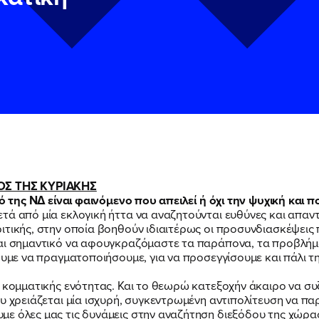
Σ ΤΗΣ ΚΥΡΙΑΚΗΣ
κό της ΝΔ είναι φαινόμενο που απειλεί ή όχι την ψυχική και 
ά από μία εκλογική ήττα να αναζητούνται ευθύνες και απαντή
ν
ν
Πολιτική Προστασίας Προσωπικών Δεδομένων
Πολιτική Προστασίας Προσωπικών Δεδομένων
και τους του
και τους του
ιτικής, στην οποία βοηθούν ιδιαιτέρως οι προσυνδιασκέψεις
υ του Πολιτικού Γραφείου της Βουλευτού Νίκης Κεραμέως
υ του Πολιτικού Γραφείου της Βουλευτού Νίκης Κεραμέως
αι σημαντικό να αφουγκραζόμαστε τα παράπονα, τα προβλήματ
λουμε να πραγματοποιήσουμε, για να προσεγγίσουμε και πάλι 
 κομματικής ενότητας. Και το θεωρώ κατεξοχήν άκαιρο να συζ
υ χρειάζεται μία ισχυρή, συγκεντρωμένη αντιπολίτευση να παρ
με όλες μας τις δυνάμεις στην αναζήτηση διεξόδου της χώρα