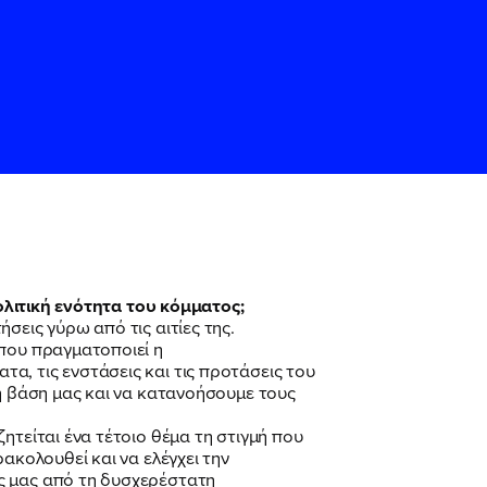
πολιτική ενότητα του κόμματος;
σεις γύρω από τις αιτίες της.
ς
ς
Όρους Χρήσης
Όρους Χρήσης
του
του
 που πραγματοποιεί η
α, τις ενστάσεις και τις προτάσεις του
τη βάση μας και να κατανοήσουμε τους
ητείται ένα τέτοιο θέμα τη στιγμή που
ακολουθεί και να ελέγχει την
ς μας από τη δυσχερέστατη