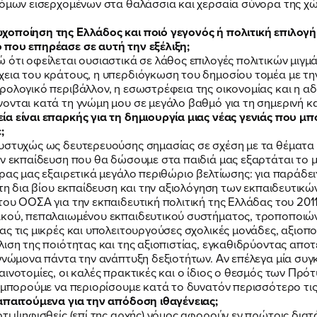
ανόμων εισερχομένων στα θαλάσσια και χερσαία σύνορα της χ
.
ΝΕΑ
χοποίηση της Ελλάδος και ποιό γεγονός ή πολιτική επιλογ
 που επηρέασε σε αυτή την εξέλιξη;
ότι οφείλεται ουσιαστικά σε λάθος επιλογές πολιτικών μιγμά
εια του κράτους, η υπερδιόγκωση του δημοσίου τομέα με τη
ΕΛΑ ΚΙ ΕΣΥ
ρολογικό περιβάλλον, η εσωστρέφεια της οικονομίας και η αδ
ονται κατά τη γνώμη μου σε μεγάλο βαθμό για τη σημερινή κ
α είναι επαρκής για τη δημιουργία μιας νέας γενιάς που μπ
;
υστυχώς ως δευτερευούσης σημασίας σε σχέση με τα θέματα 
ην εκπαίδευση που θα δώσουμε στα παιδιά μας εξαρτάται το 
ώρας μας εξαιρετικά μεγάλο περιθώριο βελτίωσης: για παράδ
FB
IN
TW
YT
LN
VB
TIKTOK
στη δια βίου εκπαίδευση και την αξιολόγηση των εκπαιδευτικών
ου ΟOΣΑ για την εκπαιδευτική πολιτική της Ελλάδας του 2011
κού, πεπαλαιωμένου εκπαιδευτικού συστήματος, τροποποιώντα
ας τις μικρές και υπολειτουργούσες σχολικές μονάδες, αξιο
λιση της ποιότητας και της αξιοπιστίας, εγκαθιδρύοντας απο
 γνώμονα πάντα την ανάπτυξη δεξιοτήτων. Αν επέλεγα μία συγ
αινοτομίες, οι καλές πρακτικές και ο ίδιος ο θεσμός των Πρ
 μπορούμε να περιορίσουμε κατά το δυνατόν περισσότερο τις 
απαιτούμενα για την απόδοση ιθαγένειας;
ρτι ψηφισθείς (επί της αρχής) νόμος αφορούν εν πρώτοις δια