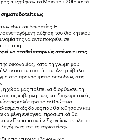
ώρας αυξήθηκαν το Μάιο του 2015 κατά
ή σηματοδοτείτε ως
των εδώ και δεκαετίες. Η
ν συνεπαγόμενη αύξηση του διοικητικού
υναμία της να ανταποκριθεί σε
ατάσταση.
ορεί να σταθεί επαρκώς απέναντι στις
της οικονομίας, κατά τη γνώμη μου
μέλλον αυτού του τόπου. Αναμφίβολα
ειγμα στα προγράμματα σπουδών, στις
.
, η χώρα μας πρέπει να διορθώσει τη
ς τις κυβερνητικές και διαχειριστικές
ποιώντας καλύτερα το ανθρώπινο
τελεσματικές δομές που θα ωθήσουν και
κεκριμένη ενέργεια, προσωπικά θα
ότυπων Πειραματικών Σχολείων σε όλα τα
λεγόμενες εστίες «αριστείας».
τάξεις που περιλαμβάνουν ως