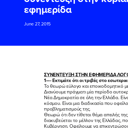
εφημερίδα
ΕΠΙΘΕΤΟ
ΕΠΙΘΕΤΟ
*
*
June 27, 2015
ΤΗΛΕΦΩΝΟ
ΤΗΛΕΦΩΝΟ
*
EMAIL
EMAIL
*
*
ΣΥΝΕΝΤΕΥΞΗ ΣΤΗΝ ΕΦΗΜΕΡΙΔΑ ΛΟΓΟ
1—- Εκτιμάτε ότι οι τριβές στο εσωτερι
Το θεωρώ εύλογο και εποικοδομητικό μετ
Αποδέχομαι τη
Αποδέχομαι τη
Διανύουμε πράγματι μία περίοδο αυτοκρ
δικτυακού τόπο
δικτυακού τόπο
Νέα Δημοκρατία σε όλη την Ελλάδα. Είν
κόσμου. Είναι μια διαδικασία που οφεί
προβληματισμούς της.
Θεωρώ ότι δεν τίθεται θέμα απειλής της
ΥΠΟΒΟΛΗ
ΥΠΟΒΟΛΗ
διακυβεύεται το μέλλον της Ελλάδας, πο
Κυβέρνηση. Οφείλουμε να επικεντρώσου