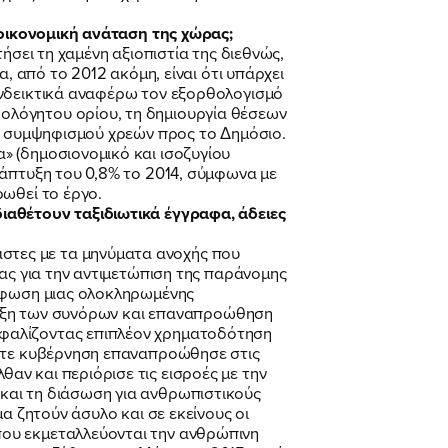
 οικονομική ανάταση της χώρας;
ήσει τη χαμένη αξιοπιστία της διεθνώς,
, από το 2012 ακόμη, είναι ότι υπάρχει
Ενδεικτικά αναφέρω τον εξορθολογισμό
ολόγητου ορίου, τη δημιουργία θέσεων
ου συμψηφισμού χρεών προς το Δημόσιο.
» (δημοσιονομικό και ισοζυγίου
νάπτυξη του 0,8% το 2014, σύμφωνα με
ρωθεί το έργο.
ιαθέτουν ταξιδιωτικά έγγραφα, άδειες
στες με τα μηνύματα ανοχής που
ίας για την αντιμετώπιση της παράνομης
όρφωση μιας ολοκληρωμένης
ύλαξη των συνόρων και επαναπροώθηση
σφαλίζοντας επιπλέον χρηματοδότηση
τότε κυβέρνηση επαναπροώθησε στις
ν και περιόρισε τις εισροές με την
και τη διάσωση για ανθρωπιστικούς
α ζητούν άσυλο και σε εκείνους οι
που εκμεταλλεύονται την ανθρώπινη