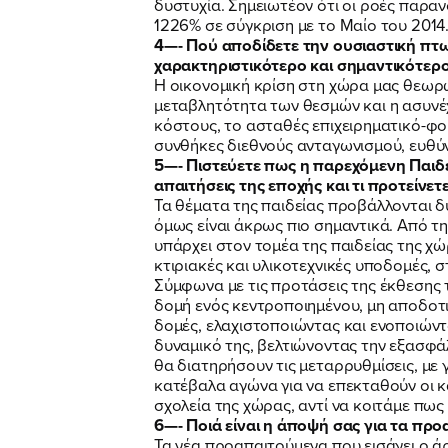
δυστυχία. Σημειωτέον ότι οι ροές παρ
1226% σε σύγκριση με το Μαίο του 2014
4—- Πού αποδίδετε την ουσιαστική πτω
χαρακτηριστικότερο και σημαντικότερο
Η οικονομική κρίση στη χώρα μας θεωρώ 
μεταβλητότητα των θεσμών και η ασυνέχ
κόστους, το ασταθές επιχειρηματικό-φο
συνθήκες διεθνούς ανταγωνισμού, ευθύν
5—- Πιστεύετε πως η παρεχόμενη Παιδεί
απαιτήσεις της εποχής και τι προτείνετε
Τα θέματα της παιδείας προβάλλονται δ
όμως είναι άκρως πιο σημαντικά. Από τ
υπάρχει στον τομέα της παιδείας της χ
κτιριακές και υλικοτεχνικές υποδομές, 
Σύμφωνα με τις προτάσεις της έκθεσης τ
δομή ενός κεντροποιημένου, μη αποδοτι
δομές, ελαχιστοποιώντας και ενοποιώντ
δυναμικό της, βελτιώνοντας την εξασφά
θα διατηρήσουν τις μεταρρυθμίσεις, με
κατέβαλα αγώνα για να επεκταθούν οι κ
σχολεία της χώρας, αντί να κοιτάμε πως
6—- Ποιά είναι η άποψή σας για τα προ
Τα νέα προαπαιτούμενα που εισάγει ο ά