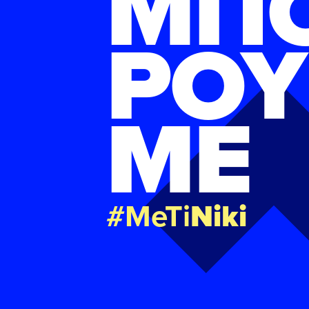
ΜΠ
ΡΟΥ
ΜΕ
#MeTi
Niki