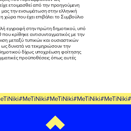
 είχε ετοιμασθεί από την προηγούμενη
μη μας την ενσωμάτωση στην ελληνική
η χώρα που έχει επιβάλει το Συμβούλιο
απλή εγγραφή στην πρώτη δημοτικού, υπό
που κρίθηκε αντισυνταγματικός με την
ιση μεταξύ τυπικών και ουσιαστικών
ια ως δυνατά να τεκμηριώσουν την
 δημοτικού δίχως υποχρέωση φοίτησης
ταγματικές προϋποθέσεις όπως αυτές
eTiNiki#MeTiNiki#MeTiNiki#MeTiNiki#MeTiNiki#