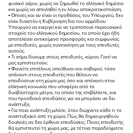
φυσικό αέριο, χωρίς να ζημιωθεί το ελληνικό δημόσιο
και χωρίς να απειληθεί η εν λόγω αποκρατικοποίηση.
▪
Όποιες και αν είναι οι προθέσεις του Υπουργού, δεν
είναι δυνατόν η Κυβέρνηση δια του αρμόδιου
Υπουργού να ενεργεί και να τροποποιεί περιουσιακό
στοιχείο του ελληνικού δημοσίου, το οποίο έχει ήδη
αποτελέσει αντικείμενο προσφοράς και συμφωνίας
με επενδυτές, χωρίς συνεννόηση με τους επενδυτές
αυτούς.
▪
Τι σήμα δίνουμε στους επενδυτές, κύριοι; Γιατί να
μας εμπιστευτούν;
▪
Φανείτε επιτέλους υπεύθυνοι και σοβαροί, τόσο
απέναντι στους επενδυτές που θέλουν να
επενδύσουν στη χώρα μας όσο και απέναντι στην
ελληνική κοινωνία που υποφέρει από τα
δυσβάσταχτα μέτρα, τα οποία της επιβάλλετε, και
που προσδοκά επενδύσεις για να μπορέσει να δει
ανάπτυξη.
▪
Για ποια ανάπτυξη μιλάτε, όταν διώχνετε κάθε τι το
αναπτυξιακό από τη χώρα; Πώς θα δημιουργηθούν
δουλειές αν δεν έρθουν επενδύσεις; Ποιος επενδυτής
θα εμπιστευτεί τη χώρα μας, με τέτοια παραδείγματα