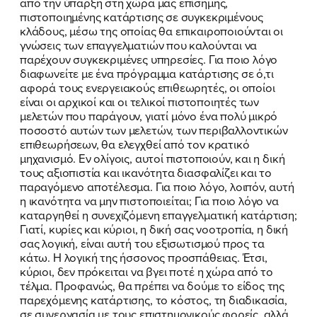
από την ύπαρξη στη χώρα μας επίσημης,
πιστοποιημένης κατάρτισης σε συγκεκριμένους
κλάδους, μέσω της οποίας θα επικαιροποιούνται οι
γνώσεις των επαγγελματιών που καλούνται να
παρέχουν συγκεκριμένες υπηρεσίες. Για ποιο λόγο
διαφωνείτε με ένα πρόγραμμα κατάρτισης σε ό,τι
αφορά τους ενεργειακούς επιθεωρητές, οι οποίοι
είναι οι αρχικοί και οι τελικοί πιστοποιητές των
μελετών που παράγουν, γιατί μόνο ένα πολύ μικρό
ποσοστό αυτών των μελετών, των περιβαλλοντικών
επιθεωρήσεων, θα ελεγχθεί από τον κρατικό
μηχανισμό. Εν ολίγοις, αυτοί πιστοποιούν, και η δική
τους αξιοπιστία και ικανότητα διασφαλίζει και το
παραγόμενο αποτέλεσμα. Για ποιο λόγο, λοιπόν, αυτή
η ικανότητα να μην πιστοποιείται; Για ποιο λόγο να
καταργηθεί η συνεχιζόμενη επαγγελματική κατάρτιση;
Γιατί, κυρίες και κύριοι, η δική σας νοοτροπία, η δική
σας λογική, είναι αυτή του εξισωτισμού προς τα
κάτω. Η λογική της ήσσονος προσπάθειας. Έτσι,
κύριοι, δεν πρόκειται να βγει ποτέ η χώρα από το
τέλμα. Προφανώς, θα πρέπει να δούμε το είδος της
παρεχόμενης κατάρτισης, το κόστος, τη διαδικασία,
σε συνεργασία με τους επιστημονικούς φορείς, αλλά