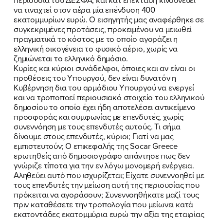
να τιναχτεί στον αέρα μία επένδυση 400
εκατομμυρίων ευρώ. Ο εισηγητής μας αναφέρθηκε σε
συγκεκριμένες προτάσεις, προκειμένου να μειωθεί
πραγματικά το κόστος με το οποίο αγοράζει η
ελληνική οικογένεια το φυσικό αέριο, χωρίς να
ζημιώνεται το ελληνικό δημόσιο.
Κυρίες και κύριοι συνάδελφοι, όποιες και αν είναι οι
προθέσεις του Υπουργού, δεν είναι δυνατόν η
Κυβέρνηση δια του αρμόδιου Υπουργού να ενεργεί
και να τροποποεί περιουσιακό στοιχείο του ελληνικού
δημοσίου το οποίο έχει ήδη αποτελέσει αντικείμενο
προσφοράς και συμφωνίας με επενδυτές, χωρίς
συνεννόηση με τους επενδυτές αυτούς. Τι σήμα
δίνουμε στους επενδυτές, κύριοι; Γιατί να μας
εμπιστευτούν; Ο επικεφαλής της Socar Greece
ερωτηθείς από δημοσιογράφο απάντησε πως δεν
γνώριζε τίποτα για την εν λόγω μονομερή ενέργεια.
Αληθεύει αυτό που ισχυρίζεται; Είχατε συνεννοηθεί με
τους επενδυτές την μείωση αυτή της περιουσίας που
πρόκειται να αγοράσουν; Συνεννοηθήκατε μαζί τους
πριν καταθέσετε την τροπολογία που μείωνει κατά
εκατοντάδες εκατομμύρια ευρώ την αξία της εταιρίας