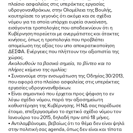
πλαίσιο ασφαλείας στις υπεράκτιες εργασίες
υδρογονανθράκων, στην Ολομέλεια της Βουλής,
καυτηρίασε το γεγονός ότι ακόμα και σε σχέδια
νόμου για τα οποία υπάρχει ευρεία συναίνεση,
εισάγονται τροπολογίες που αποδεικνύουν ότι η
Κυβέρνηση πορεύεται με ανερμάτιστες και άτακτες
κινήσεις, όπως η τροπολογία που προβλέπει
απομείωση της αξίας του υπο αποκρατικοποίηση
ΔΕΣΦΑ. Ενέργειες που πλήττουν την αξιοπιστία της
χώρας.
Ακολουθούν τα βασικά σημεία, το βίντεο και το
πλήρες κείμενο της ομιλίας:
▪
Συναινούμε στην ενσωμάτωση της Οδηγίας 30/2013,
που αφορά στο πλαίσιο ασφαλείας στις υπεράκτιες
εργασίες υδρογονανθράκων.
▪
Είναι σημαντικό που έρχεται προς ψήφιση το εν
λόγω σχέδιο νόμου, παρά την αξιοσημείωτη
καθυστέρηση της Κυβέρνησης. Η ΝΔ σας παρέδωσε
έτοιμο, επεξεργασμένο το σχετικό σχέδιο νόμου τον
Ιανουάριο του 2015, δηλαδή πριν από 18 μήνες.
▪
Αντιλαμβάνομαι, βεβαίως ότι το θέμα δεν είναι ψηλά
στην πολιτική σας agenda, όπως δεν είναι και τίποτα