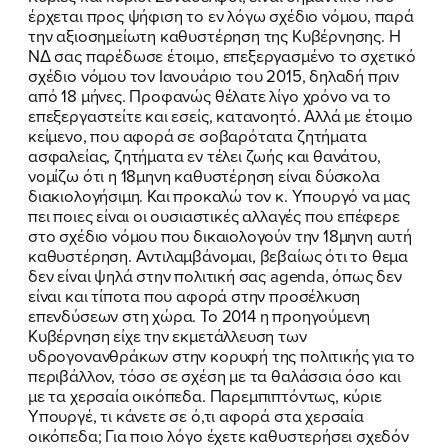
έρχεται προς ψήφιση το εν λόγω σχέδιο νόμου, παρά
την αξιοσημείωτη καθυστέρηση της Κυβέρνησης. Η
ΝΔ σας παρέδωσε έτοιμο, επεξεργασμένο το σχετικό
σχέδιο νόμου τον Ιανουάριο του 2015, δηλαδή πριν
από 18 μήνες. Προφανώς θέλατε λίγο χρόνο να το
επεξεργαστείτε και εσείς, κατανοητό. Αλλά με έτοιμο
κείμενο, που αφορά σε σοβαρότατα ζητήματα
ασφαλείας, ζητήματα εν τέλει ζωής και θανάτου,
νομίζω ότι η 18μηνη καθυστέρηση είναι δύσκολα
διακιολογήσιμη. Και προκαλώ τον κ. Υπουργό να μας
πει ποιες είναι οι ουσιαστικές αλλαγές που επέφερε
στο σχέδιο νόμου που δικαιολογούν την 18μηνη αυτή
καθυστέρηση. Αντιλαμβάνομαι, βεβαίως ότι το θεμα
δεν είναι ψηλά στην πολιτική σας agenda, όπως δεν
είναι και τίποτα που αφορά στην προσέλκυση
επενδύσεων στη χώρα. Το 2014 η προηγούμενη
Κυβέρνηση είχε την εκμετάλλευση των
υδρογονανθράκων στην κορυφή της πολιτικής για το
περιβάλλον, τόσο σε σχέση με τα θαλάσσια όσο και
με τα χερσαία οικόπεδα. Παρεμπιπτόντως, κύριε
Υπουργέ, τι κάνετε σε ό,τι αφορά στα χερσαία
οικόπεδα; Για ποιο λόγο έχετε καθυστερήσει σχεδόν