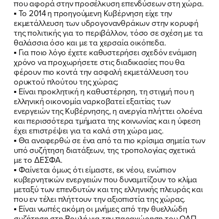
που αφορά στην προσέλκυση επενδύσεων στη χώρα.
▪
Το 2014 η προηγούμενη Κυβέρνηση είχε την
εκμετάλλευση των υδρογονανθράκων στην κορυφή
της πολιτικής για το περιβάλλον, τόσο σε σχέση με τα
θαλάσσια όσο και με τα χερσαία οικόπεδα.
▪
Για ποιο λόγο έχετε καθυστερήσει σχεδόν ενάμιση
χρόνο να προχωρήσετε στις διαδικασίες που θα
φέρουν πιο κοντά την ασφαλή εκμετάλλευση του
ορυκτού πλούτου της χώρας;
▪
Είναι προκλητική η καθυστέρηση, τη στιγμή που η
ελληνική οικονομία ναρκοβατεί εξαιτίας των
ενεργειών της Κυβέρνησης, η ανεργία πλήττει ολοένα
και περισσότερα τμήματα της κοινωνίας και η ύφεση
έχει επιστρέψει για τα καλά στη χώρα μας.
▪
Θα αναφερθώ σε ένα από τα πιο κρίσιμα σημεία των
υπό συζήτηση διατάξεων, της τροπολογίας σχετικά
με το ΔΕΣΦΑ.
▪
Φαίνεται όμως ότι είμαστε, εκ νέου, ενώπιον
κυβερνητικών ενεργειών που δυναμιτίζουν το κλίμα
μεταξύ των επενδυτών και της ελληνικής πλευράς και
που εν τέλει πλήττουν την αξιοπιστία της χώρας.
▪
Είναι νωπές ακόμη οι μνήμες από την θυελλώδη
συζήτηση στη Βουλή για την παραχώρηση του ΟΛΠ