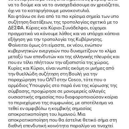
να το δούμε και να το ανασχεδιάσουμε αν χρειάζεται,
όχι να το καταργήσουμε μονοκοντυλιά.
Και φτάνω σε ένα από τα πιο κρίσιμα σημεία των υπο
συζήτηση διατάξεων, της τροπολογίας σχετικά με το
ΔΕΣΦΑ. Κύριες και Κύριοι Συνάδελφοι, εύχομαι
πραγματικά να κάνουμε λάθος και να υπάρχει κάποια
εξήγηση για την τροπολογία της Κυβέρνησης.
Φαίνειται όμως ότι είμαστε, εκ νέου, ενώπιον
κυβερνητικών ενεργειών που δυναμιτίζουν το κλίμα
μεταξύ των επενδυτών και της ελληνικής πλευράς και
που εν τέλει πλήττουν την αξιοπιστία της χώρας.
Κυρίες και Κύριοι, είναι νωπές ακόμη οι μνήμες από
την θυελλώδη συζήτηση στη Βουλή για την
παραχώρηση του ΟΛΠ στην Cosco, τότε που ο
αρμόδιος Υπουργός στο παρά ένα της κύρωσης της
σύμβασης, προχώρησε σε μονομερείς αλλαγές
ουσιαστικής σημασίας που διαφοροποιούσαν καίρια
το περιεχόμενο της συμφωνίας, με αποτέλεσμα να
τεθεί εν αμφιβόλω η κομβικής σημασίας
αποκρατικοποίηση του λιμανιού. Μια
αποκρατικοποίηση που θα έστελνε θετικό σήμα στη
διεθνή επενδυτική κοινότητα παραλίγο να τιναχτεί