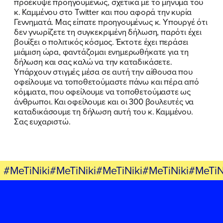
προέκυψε προηγουμένως, σχετικά με το μήνυμα του
κ. Καμμένου στο Twitter και που αφορά την κυρία
Γεννηματά. Μας είπατε προηγουμένως κ. Υπουργέ ότι
δεν γνωρίζετε τη συγκεκριμένη δήλωση, παρότι έχει
βουίξει ο πολιτικός κόσμος. Έκτοτε έχει περάσει
μιάμιση ώρα, φαντάζομαι ενημερωθήκατε για τη
δήλωση και σας καλώ να την καταδικάσετε.
Υπάρχουν στιγμές μέσα σε αυτή την αίθουσα που
οφείλουμε να τοποθετούμαστε πάνω και πέρα από
κόμματα, που οφείλουμε να τοποθετούμαστε ως
άνθρωποι. Και οφείλουμε και οι 300 βουλευτές να
καταδικάσουμε τη δήλωση αυτή του κ. Καμμένου.
Σας ευχαριστώ.
#MeTiNiki#MeTiNiki#MeTiNiki#MeTiNiki#MeTiN