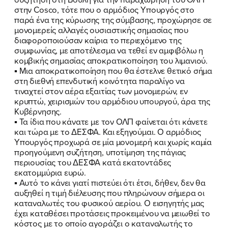
στην Cosco, τότε που ο αρμόδιος Υπουργός στο
παρά ένα της κύρωσης της σύμβασης, προχώρησε σε
μονομερείς αλλαγές ουσιαστικής σημασίας που
διαφοροποιούσαν καίρια το περιεχόμενο της
συμφωνίας, με αποτέλεσμα να τεθεί εν αμφιβόλω η
κομβικής σημασίας αποκρατικοποίηση του λιμανιού.
▪
Μια αποκρατικοποίηση που θα έστελνε θετικό σήμα
στη διεθνή επενδυτική κοινότητα παραλίγο να
τιναχτεί στον αέρα εξαιτίας των μονομερών, εν
κρυπτώ, χειρισμών του αρμόδιου υπουργού, άρα της
Κυβέρνησης.
▪
Τα ίδια που κάνατε με τον ΟΛΠ φαίνεται ότι κάνετε
και τώρα με το ΔΕΣΦΑ. Και εξηγούμαι. Ο αρμόδιος
Υπουργός προχωρά σε μία μονομερή και χωρίς καμία
προηγούμενη συζήτηση, υποτίμηση της πάγιας
περιουσίας του ΔΕΣΦΑ κατά εκατοντάδες
εκατομμύρια ευρώ.
▪
Αυτό το κάνει γιατί πιστεύει ότι έτσι, δήθεν, δεν θα
αυξηθεί η τιμή διέλευσης που πληρώνουν σήμερα οι
καταναλωτές του φυσικού αερίου. Ο εισηγητής μας
έχει καταθέσει προτάσεις προκειμένου να μειωθεί το
κόστος με το οποίο αγοράζει ο καταναλωτής το