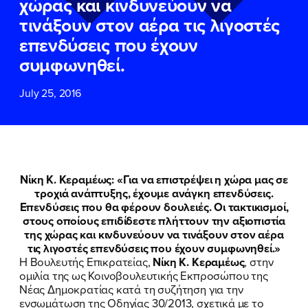
χώρας και κινδυνεύουν να
ΕΠΙΘΕΤΟ
ΕΠΙΘΕΤΟ
*
*
τινάξουν στον αέρα τις λιγοστές
επενδύσεις που έχουν
ΤΗΛΕΦΩΝΟ
ΤΗΛΕΦΩΝΟ
*
συμφωνηθεί.
July 25, 2016
EMAIL
EMAIL
*
*
Αποδέχομαι την
Αποδέχομαι την
Πολιτική
Πολιτική
Προστασίας Προσωπικών
Προστασίας Προσωπικών
Δεδομένων
Δεδομένων
και τους τους
και τους τους
Όρους
Όρους
Νίκη Κ. Κεραμέως: «Για να επιστρέψει η χώρα μας σε
Χρήσης
Χρήσης
του δικτυακού τόπου του
του δικτυακού τόπου του
τροχιά ανάπτυξης, έχουμε ανάγκη επενδύσεις.
Πολιτικού Γραφείου της Βουλευτού
Πολιτικού Γραφείου της Βουλευτού
Επενδύσεις που θα φέρουν δουλειές. Οι τακτικισμοί,
Νίκης Κεραμέως
Νίκης Κεραμέως
στους οποίους επιδίδεστε πλήττουν την αξιοπιστία
της χώρας και κινδυνεύουν να τινάξουν στον αέρα
τις λιγοστές επενδύσεις που έχουν συμφωνηθεί.»
ΥΠΟΒΟΛΗ
ΥΠΟΒΟΛΗ
Η Βουλευτής Επικρατείας,
Νίκη Κ. Κεραμέως
, στην
ομιλία της ως Κοινοβουλευτικής Εκπροσώπου της
Νέας Δημοκρατίας κατά τη συζήτηση για την
ενσωμάτωση της Οδηγίας 30/2013, σχετικά με το