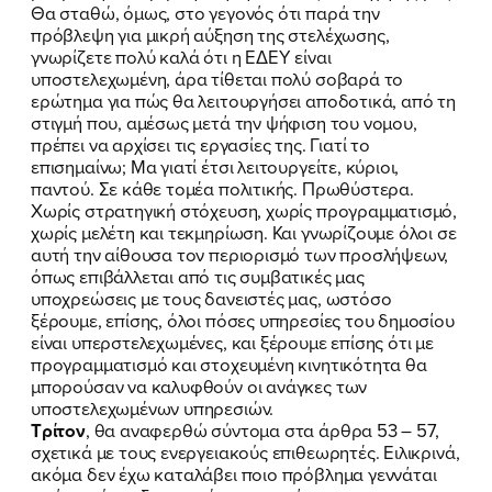
Θα σταθώ, όμως, στο γεγονός ότι παρά την
πρόβλεψη για μικρή αύξηση της στελέχωσης,
γνωρίζετε πολύ καλά ότι η ΕΔΕΥ είναι
υποστελεχωμένη, άρα τίθεται πολύ σοβαρά το
ερώτημα για πώς θα λειτουργήσει αποδοτικά, από τη
στιγμή που, αμέσως μετά την ψήφιση του νομου,
πρέπει να αρχίσει τις εργασίες της. Γιατί το
επισημαίνω; Μα γιατί έτσι λειτουργείτε, κύριοι,
παντού. Σε κάθε τομέα πολιτικής. Πρωθύστερα.
Χωρίς στρατηγική στόχευση, χωρίς προγραμματισμό,
χωρίς μελέτη και τεκμηρίωση. Και γνωρίζουμε όλοι σε
αυτή την αίθουσα τον περιορισμό των προσλήψεων,
όπως επιβάλλεται από τις συμβατικές μας
υποχρεώσεις με τους δανειστές μας, ωστόσο
ξέρουμε, επίσης, όλοι πόσες υπηρεσίες του δημοσίου
είναι υπερστελεχωμένες, και ξέρουμε επίσης ότι με
προγραμματισμό και στοχευμένη κινητικότητα θα
μπορούσαν να καλυφθούν οι ανάγκες των
υποστελεχωμένων υπηρεσιών.
Τρίτον
, θα αναφερθώ σύντομα στα άρθρα 53 – 57,
σχετικά με τους ενεργειακούς επιθεωρητές. Ειλικρινά,
ακόμα δεν έχω καταλάβει ποιο πρόβλημα γεννάται