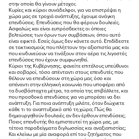
στην οποία θα γίνουν μέτοχοι;
Κυρίες και κύριοι συνάδελφοι, για να επιστρέψει η
χώρα μας σε τροχιά ανάπτυξης, έχουμε ανάγκη
επενδύσεις. Επενδύσεις που θα φέρουν δουλειές.
Ασφαλώς και είναι ευπρόσδεκτες οι όποιες
βελτιώσεις των όρων των συμβάσεων, όπου αυτό
είναι εφικτό. Εσείς όμως δεν κάνετε αυτό. Επιδίδεστε
σε τακτικισμούς που πλήττουν την αξιοπιστία μας και
που κινδυνεύουν να τινάξουν στον αέρα τις λιγοστές
επενδύσεις που έχουν συμφωνηθεί.
Κύριοι της Κυβέρνησης, φανείτε επιτέλους υπεύθυνοι
και σοβαροί, τόσο απένταντι στους επενδυτές που
θέλουν να επενδύσουν στη χώρα μας όσο και
απέναντι στην ελληνική κοινωνία που υποφέρει από
τα δυσβάσταχτα μέτρα, τα οποία της επιβάλλετε, και
που προσδοκά επενδύσεις για να μπορέσει να δει
ανάπτυξη. Για ποια ανάπτυξη μιλάτε, όταν διώχνετε
κάθε τι το αναπτυξιακό από τη χώρα; Πώς θα
δημιουργηθούν δουλειές αν δεν έρθουν επενδύσεις;
Ποιος επενδυτής θα εμπιστευτεί τη χώρα μας, με
τέτοια παραδείγματα διγλωσσίας και αναξιοπιστίας;
Και κλείνω με μία αναφορά επί του ζητήματος που