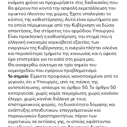
ενάμιση χρόνο να προχωρήσετε στις διαδικασίες που
θα φέρουν πιο κοντά την ασφαλή εκμετάλλευση του
ορυκτού πλούτου της χώρας; Έχετε υπολογίσει το
κόστος της καθυστέρησης; Αυτά είναι ερωτήματα για
τα οποία πέριμενουμε από την Κυβέρνηση να δώσει
απαντήσεις, δια στόματος του αρμόδιου Υπουργού.
Είναι προκλητική η καθυστέρηση, την στιγμή που η
ελληνική οικονομία ναρκοβατεί εξαιτίας των
ενεργειών της Κυβέρνησης, η ανεργία πλήττει ολοένα
και περισσότερα τμήματα της κοινωνίας και η ύφεση
έχει επιστρέψει για τα καλά στη χώρα μας.
Θα αναφερθώ σύντομα σε τρία σημεία του
νομοσχεδίου που εγείρουν προβληματισμό.
1ο σημείο
: Είμαστε προφανώς ικανοποιημένοι από το
γεγονός ότι ο Υπουργός, υπό τις πιέσεις της
αντιπολίτευσης, απέσυρε το άρθρο 50. Το άρθρο 50
καταργούσε, χωρίς καμία τεκμηρίωση, χωρίς κανέναν
έλεγχο, χωρίς κανένα διάλογο με τους
επιστημονικούς φορείς, τη δυνατότητα δόμησης και
ανάπτυξης επενδυτικών, επαγγελματικών και
παραγωγικών δραστηριοτήτων, πέραν των
αγροτικών, σε εκτάσεις γης, οι οποίες εφάπτονται
του εθνικού, επαρχιακού και δημοτικού δικτύου.