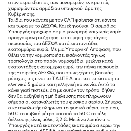
στον αέρα εξαιτίας των μονομερών, εν κρυπτώ,
χειρισμών του αρμόδιου υπουργού, άρα της
Κυβέρνησης.
Τα ίδια που κάνατε με τον ΟΛΠ φαίνεται ότι κάνετε
και τώρα με το ΔΕΣΦΑ. Και εξηγούμαι. Ο αρμόδιος
Υπουργός προχωρά σε μία μονομερή και χωρίς καμία
προηγούμενη συζήτηση, υποτίμηση της πάγιας
περιουσίας του ΔΕΣΦΑ κατά εκατοντάδες
εκατομμύρια ευρώ. Με μια Υπουργική Απόφαση, που
θέλει να την νομιμοποιήσει εισάγοντάς την ως
τροπολογία στο παρόν νομοσχέδιο, μειώνει κατά
εκατοντάδες εκατομύρια ευρώ την πάγια περιουσία
της Εταιρείας ΔΕΣΦΑ, που όπως ξέρετε, βασικός
μέτοχός της είναι το Τ.Α.Ι.ΠΕ.Δ. και κατ’ επέκταση το
ελληνικό δημόσιο και η ελληνική κοινωνία. Αυτό το
κάνει γιατί πιστεύει ότι με αυτόν τον τρόπο, δήθεν,
δεν θα αυξηθεί η τιμή διέλευσης που πληρώνουν
σήμερα οι καταναλωτές του φυσικού αερίου. Σήμερα,
ο καταναλωτής πληρώνει το φυσικό αέριο, περίπου,
50 € το κυβικό μέτρο και από τα 50 € τα τέλη
διέλευσης είναι, μόλις, 3,2 €. Μειώνει λοιπόν ο κ.
Υπουργός κατά εκατοντάδες εκατομμύρια ευρώ την
περιουσία του ΔΕΣΦΑ, και κατ’επέκταση κινδυνεύει