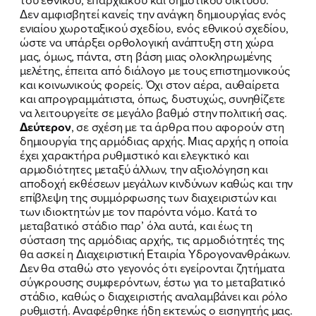
Δεν αμφισβητεί κανείς την ανάγκη δημιουργίας ενός
ΠΟΙΑ ΕΙΜΑΙ
ενιαίου χωροταξικού σχεδίου, ενός εθνικού σχεδίου,
ώστε να υπάρξει ορθολογική ανάπτυξη στη χώρα
ΕΡΓΟ
μας, όμως, πάντα, στη βάση μιας ολοκληρωμένης
μελέτης, έπειτα από διάλογο με τους επιστημονικούς
ΕΚΔΗΛΩΣΕΙΣ
και κοινωνικούς φορείς. Όχι στον αέρα, αυθαίρετα
και απρογραμμάτιστα, όπως, δυστυχώς, συνηθίζετε
να λειτουργείτε σε μεγάλο βαθμό στην πολιτική σας.
ΝΕΑ
Δεύτερον
, σε σχέση με τα άρθρα που αφορούν στη
δημιουργία της αρμόδιας αρχής. Μιας αρχής η οποία
ΕΛΑ ΚΙ ΕΣΥ
έχει χαρακτήρα ρυθμιστικό και ελεγκτικό και
αρμοδιότητες μεταξύ άλλων, την αξιολόγηση και
αποδοχή εκθέσεων µεγάλων κινδύνων καθώς και την
επίβλεψη της συµµόρφωσης των διαχειριστών και
των ιδιοκτητών µε τον παρόντα νόµο. Κατά το
FB
IN
TW
YT
LN
VB
TIKTOK
μεταβατικό στάδιο παρ’ όλα αυτά, και έως τη
σύσταση της αρμόδιας αρχής, τις αρμοδιότητές της
θα ασκεί η Διαχειριστική Εταιρία Υδρογονανθράκων.
Δεν θα σταθώ στο γεγονός ότι εγείρονται ζητήματα
σύγκρουσης συμφερόντων, έστω για το μεταβατικό
στάδιο, καθώς ο διαχειριστής αναλαμβάνει και ρόλο
ρυθμιστή. Αναφέρθηκε ήδη εκτενώς ο εισηγητής μας.