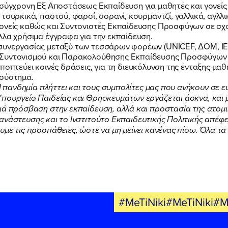
ΕΚΔΗΛΩΣΕΙΣ
Ασύγχρονη Εξ Αποστάσεως Εκπαίδευση για μαθητές και γονείς 
ουρκικά, παστού, φαρσί, σορανί, κουρμαντζί, γαλλικά, αγλλικ
ονείς καθώς και Συντονιστές Εκπαίδευσης Προσφύγων σε σχολ
λλα χρήσιμα έγγραφα για την εκπαίδευση.
ΝΕΑ
συνεργασίας μεταξύ των τεσσάρων φορέων (UNICEF, ΔOM, ΙΕΠ
 Συντονισμού και Παρακολούθησης Εκπαίδευσης Προσφύγων
α εποπτεύει κοινές δράσεις, για τη διευκόλυνση της ένταξης 
ΕΛΑ ΚΙ ΕΣΥ
 σύστημα.
 πανδημία πλήττει και τους συμπολίτες μας που ανήκουν σε 
Υπουργείο Παιδείας και Θρησκευμάτων εργάζεται άοκνα, και 
ιά πρόσβαση στην εκπαίδευση, αλλά και προστασία της ατομικ
ανάστευσης και το Ινστιτούτο Εκπαιδευτικής Πολιτικής απέφ
με τις προσπάθειες, ώστε να μη μείνει κανένας πίσω. Όλα τα
FB
IN
TW
YT
LN
VB
TIKTOK
#MeTiNiki#MeTiNiki#M