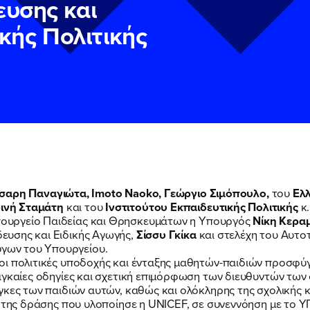
υσης και
κής Πολιτικής
σαρη Παναγιώτα, Imoto Naoko, Γεώργιο Σιμόπουλο,
του
Ελλ
ΠΟΙΑ ΕΙΜΑΙ
ινή Σταμάτη
και του
Ινστιτούτου Εκπαιδευτικής Πολιτικής
κ.
ν
ν
Πολιτική Προστασίας Προσωπικών Δεδομένων
Πολιτική Προστασίας Προσωπικών Δεδομένων
και τους του
και τους του
ουργείο Παιδείας και Θρησκευμάτων η Υπουργός
Νίκη Κερα
υ του Πολιτικού Γραφείου της Βουλευτού Νίκης Κεραμέως
υ του Πολιτικού Γραφείου της Βουλευτού Νίκης Κεραμέως
ευσης και Ειδικής Αγωγής,
Σίσσυ Γκίκα
και στελέχη του Αυτο
ων του Υπουργείου.
ΕΡΓΟ
οι πολιτικές υποδοχής και ένταξης μαθητών-παιδιών προσφύ
αγκαίες οδηγίες και σχετική επιμόρφωση των διευθυντών των
γκες των παιδιών αυτών, καθώς και ολόκληρης της σχολικής κ
ς της δράσης που υλοποίησε η UNICEF, σε συνεννόηση με το 