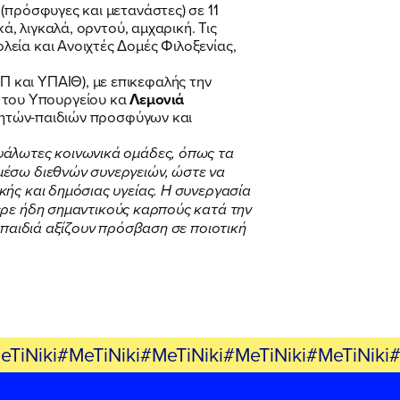
(πρόσφυγες και μετανάστες) σε 11
ά, λιγκαλά, ορντού, αμχαρική. Τις
εία και Ανοιχτές Δομές Φιλοξενίας,
 και ΥΠΑΙΘ), με επικεφαλής την
 του Υπουργείου κα
Λεμονιά
μαθητών-παιδιών προσφύγων και
ευάλωτες κοινωνικά ομάδες, όπως τα
μέσω διεθνών συνεργειών, ώστε να
ής και δημόσιας υγείας. Η συνεργασία
ερε ήδη σημαντικούς καρπούς κατά την
 παιδιά αξίζουν πρόσβαση σε ποιοτική
eTiNiki#MeTiNiki#MeTiNiki#MeTiNiki#MeTiNiki#