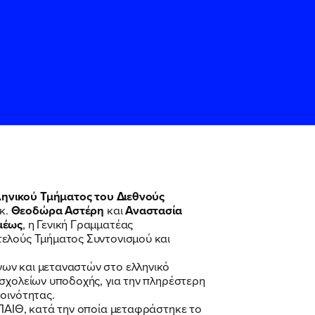
ηνικού Τμήματος του Διεθνούς
κ.
Θεοδώρα Αστέρη
και
Αναστασία
ς
ς
Όρους Χρήσης
Όρους Χρήσης
του
του
μέως
, η Γενική Γραμματέας
τελούς Τμήματος Συντονισμού και
γων και μεταναστών στο ελληνικό
 σχολείων υποδοχής, για την πληρέστερη
οινότητας.
ΥΠΑΙΘ, κατά την οποία μεταφράστηκε το