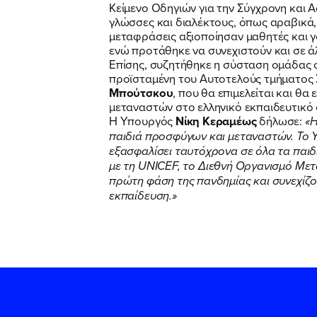
Κείμενο Οδηγιών για την Σύγχρονη και 
γλώσσες και διαλέκτους, όπως αραβικά, τ
μεταφράσεις αξιοποίησαν μαθητές και γ
ενώ προτάθηκε να συνεχιστούν και σε ά
Επίσης, συζητήθηκε η σύσταση ομάδας 
προϊσταμένη του Αυτοτελούς τμήματος
Μπούτσκου
, που θα επιμελείται και θ
μεταναστών στο ελληνικό εκπαιδευτικό
Η Υπουργός
Νίκη Κεραμέως
δήλωσε:
«Η
παιδιά προσφύγων και μεταναστών. Το 
εξασφαλίσει ταυτόχρονα σε όλα τα παιδ
με τη
UNICEF
, το Διεθνή Οργανισμό Μετ
πρώτη φάση της πανδημίας και συνεχίζου
εκπαίδευση.»