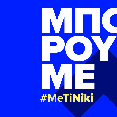
ΜΠ
ΡΟΥ
ΜΕ
#MeTi
Niki