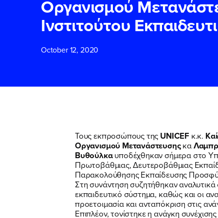
Οργανισμού Μετανάστε
Ινστιτούτου Εκπαιδευτι
ΕΠΙΘΕΤΟ
ΕΠΙΘΕΤΟ
*
*
October 12, 2020
ΤΗΛΕΦΩΝΟ
ΤΗΛΕΦΩΝΟ
*
EMAIL
EMAIL
*
*
Τους εκπροσώπους της
UNICEF
κ.κ.
Καί
Οργανισμού Μετανάστευσης
κα
Λαμπρ
Αποδέχομαι τη
Αποδέχομαι τη
Βυθούλκα
υποδέχθηκαν σήμερα στο Υπ
δικτυακού τόπο
δικτυακού τόπο
Πρωτοβάθμιας, Δευτεροβάθμιας Εκπαίδ
Παρακολούθησης Εκπαίδευσης Προσφύγ
Στη συνάντηση συζητήθηκαν αναλυτικά 
εκπαιδευτικό σύστημα, καθώς και οι αν
ΥΠΟΒΟΛΗ
ΥΠΟΒΟΛΗ
προετοιμασία και ανταπόκριση στις ανά
Επιπλέον, τονίστηκε η ανάγκη συνέχιση