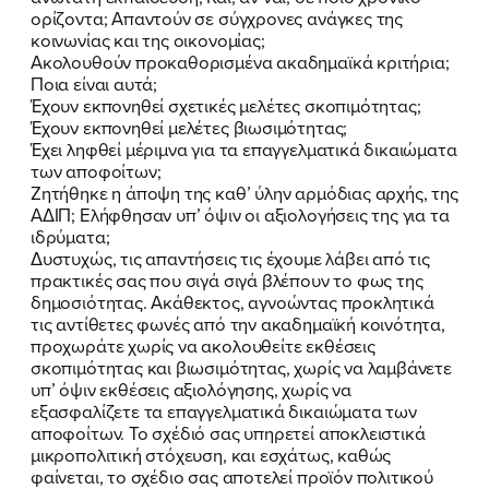
ορίζοντα; Απαντούν σε σύγχρονες ανάγκες της
κοινωνίας και της οικονομίας;
Ακολουθούν προκαθορισμένα ακαδημαϊκά κριτήρια;
Ποια είναι αυτά;
Έχουν εκπονηθεί σχετικές μελέτες σκοπιμότητας;
Έχουν εκπονηθεί μελέτες βιωσιμότητας;
Έχει ληφθεί μέριμνα για τα επαγγελματικά δικαιώματα
των αποφοίτων;
Ζητήθηκε η άποψη της καθ’ ύλην αρμόδιας αρχής, της
ΑΔΙΠ; Ελήφθησαν υπ’ όψιν οι αξιολογήσεις της για τα
ιδρύματα;
Δυστυχώς, τις απαντήσεις τις έχουμε λάβει από τις
πρακτικές σας που σιγά σιγά βλέπουν το φως της
δημοσιότητας. Ακάθεκτος, αγνοώντας προκλητικά
τις αντίθετες φωνές από την ακαδημαϊκή κοινότητα,
προχωράτε χωρίς να ακολουθείτε εκθέσεις
σκοπιμότητας και βιωσιμότητας, χωρίς να λαμβάνετε
υπ’ όψιν εκθέσεις αξιολόγησης, χωρίς να
εξασφαλίζετε τα επαγγελματικά δικαιώματα των
αποφοίτων. Το σχέδιό σας υπηρετεί αποκλειστικά
μικροπολιτική στόχευση, και εσχάτως, καθώς
φαίνεται, το σχέδιο σας αποτελεί προϊόν πολιτικού