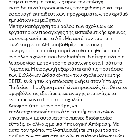
στην αυτονομία τους, ως προς την επιλογή
εκπαιδευτικού προσωπικού, τον σχεδιασμό και την
εφαρμογή εκπαιδευτικών προγραμμάτων, τον αριθμό
τμημάτων και μαθητών.
Με την κατάργηση του ρόλου των σχολείων ως
εργαστηρίων προαγωγής της εκπαιδευτικής έρευνας
σε συνεργασία με τα ΑΕΙ. Με αυτό τον τρόπο, η
σύνδεση με τα ΑΕΙ υποβαθμίζεται σε απλή
συνεργασία, η οποία μπορεί να υλοποιηθεί και από
ένα άλλο σχολείο που δεν διαθέτει ιδιαίτερο πλαίσιο
λειτουργίας. με τον τρόπο εισαγωγής στα Πρότυπα
Γυμνάσια. Η εισαγωγή εξαρτάται από τις προτάσεις
των Συλλόγων Διδασκόντων των σχολείων και της
ΕΕΠΣ, ενώ η τελική απόφαση ανήκει στον Υπουργό
Παιδείας. Η ρύθμιση αυτή είναι προφανές ότι θέτει εν
αμφιβόλω τις εξετάσεις εισαγωγής στα ελάχιστα
εναπομείναντα Πρότυπα σχολεία.
Aποφασίζετε με ένα άρθρο, να
«πολυτεχνειοποιήσετε» όλα τα τμήματα σχολών
μηχανικών, με αυτοματοποιημένες διαδικασίες
εξπρές, εν ολίγοις με μια Υπουργική Απόφαση. Με
αυτό τον τρόπο, πολλαπλασιάζετε υπέρμετρα τον
αριθμό των πανεπιστημιακών τμημάτων Μηχανικών