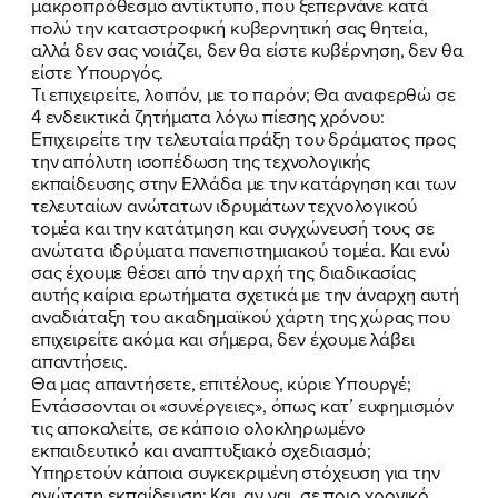
μακροπρόθεσμο αντίκτυπο, που ξεπερνάνε κατά
πολύ την καταστροφική κυβερνητική σας θητεία,
αλλά δεν σας νοιάζει, δεν θα είστε κυβέρνηση, δεν θα
είστε Υπουργός.
Τι επιχειρείτε, λοιπόν, με το παρόν; Θα αναφερθώ σε
4 ενδεικτικά ζητήματα λόγω πίεσης χρόνου:
Επιχειρείτε την τελευταία πράξη του δράματος προς
την απόλυτη ισοπέδωση της τεχνολογικής
εκπαίδευσης στην Ελλάδα με την κατάργηση και των
τελευταίων ανώτατων ιδρυμάτων τεχνολογικού
τομέα και την κατάτμηση και συγχώνευσή τους σε
ανώτατα ιδρύματα πανεπιστημιακού τομέα. Και ενώ
σας έχουμε θέσει από την αρχή της διαδικασίας
αυτής καίρια ερωτήματα σχετικά με την άναρχη αυτή
αναδιάταξη του ακαδημαϊκού χάρτη της χώρας που
επιχειρείτε ακόμα και σήμερα, δεν έχουμε λάβει
απαντήσεις.
Θα μας απαντήσετε, επιτέλους, κύριε Υπουργέ;
Εντάσσονται οι «συνέργειες», όπως κατ’ ευφημισμόν
τις αποκαλείτε, σε κάποιο ολοκληρωμένο
εκπαιδευτικό και αναπτυξιακό σχεδιασμό;
Υπηρετούν κάποια συγκεκριμένη στόχευση για την
ανώτατη εκπαίδευση; Και, αν ναι, σε ποιο χρονικό