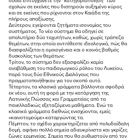
ουσία επιτυγχάνετε την “κατηγοριοποίηση” των
ΕΛΑ ΚΙ ΕΣΥ
σχολών σε εκείνες που διατηρούν αυξημένο κύρος
και σε εκείνες που ρίχνονται στον Καιάδα της
πλήρους απαξίωσης.
Δεύτερον, εγείρονται ζητήματα ισονομίας του
συστήματος. Το νέο σύστημα θα οδηγεί σε
FB
IN
TW
YT
LN
VB
TIKTOK
απολυτήριο δύο ταχυτήτων, καθώς, χωρίς τράπεζα
θεμάτων, στην οποία αντιτίθεστε ιδεολογικά, πώς θα
διασφαλίζεται η ομοιογένεια και ο κοινός βαθμός
δυσκολίας των θεμάτων;
Τρίτον, το σύστημα δεν εξασφαλίζει καμία
αναβάθμιση του παιδαγωγικού ρόλου του Λυκείου,
παρά τους δύο Εθνικούς Διαλόγους που
πραγματοποιήθηκαν για τον σκοπό αυτό.
Τέταρτον, τα κλασικά γράμματα βάλλονται σφοδρά
εκ νέου, αυτή τη φορά με την κατάργηση της
Λατινικής Γλώσσας και Γραμματείας από τα
πανελλαδικώς εξεταζόμενα μαθήματα. Ενώ τα
κλασικά γράμματα διεθνώς ενισχύονται, εμείς
«καινοτομούμε» καταργώντας τα.
Πέμπτον, το σχέδιο χαρακτηρίζεται από πολυδαίδαλη
δομή, αφήνει πολλά σημεία αδιευκρίνιστα και γκρίζες
ζώνες ερμηνείας. Σημεία που
θα
ρυθμιστούν από τον