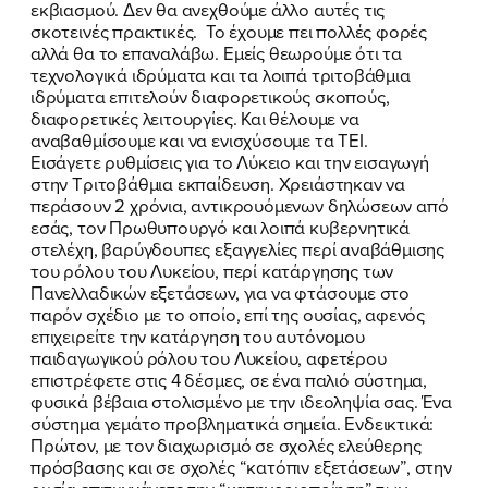
εκβιασμού. Δεν θα ανεχθούμε άλλο αυτές τις
σκοτεινές πρακτικές. Το έχουμε πει πολλές φορές
αλλά θα το επαναλάβω. Εμείς θεωρούμε ότι τα
τεχνολογικά ιδρύματα και τα λοιπά τριτοβάθμια
ιδρύματα επιτελούν διαφορετικούς σκοπούς,
διαφορετικές λειτουργίες. Και θέλουμε να
αναβαθμίσουμε και να ενισχύσουμε τα ΤΕΙ.
Εισάγετε ρυθμίσεις για το Λύκειο και την εισαγωγή
στην Τριτοβάθμια εκπαίδευση. Χρειάστηκαν να
περάσουν 2 χρόνια, αντικρουόμενων δηλώσεων από
εσάς, τον Πρωθυπουργό και λοιπά κυβερνητικά
στελέχη, βαρύγδουπες εξαγγελίες περί αναβάθμισης
του ρόλου του Λυκείου, περί κατάργησης των
Πανελλαδικών εξετάσεων, για να φτάσουμε στο
ΠΟΙΑ ΕΙΜΑΙ
παρόν σχέδιο με το οποίο, επί της ουσίας, αφενός
επιχειρείτε την κατάργηση του αυτόνομου
ΕΡΓΟ
παιδαγωγικού ρόλου του Λυκείου, αφετέρου
επιστρέφετε στις 4 δέσμες, σε ένα παλιό σύστημα,
φυσικά βέβαια στολισμένο με την ιδεοληψία σας. Ένα
ΕΚΔΗΛΩΣΕΙΣ
σύστημα γεμάτο προβληματικά σημεία. Ενδεικτικά:
Πρώτον, με τον διαχωρισμό σε σχολές ελεύθερης
ΝΕΑ
πρόσβασης και σε σχολές “κατόπιν εξετάσεων”, στην