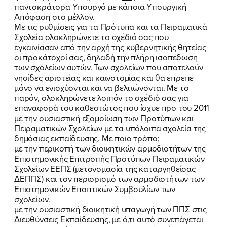
παντοκράτορα Υπουργό με κάποια Υπουργική
Απόφαση στο μέλλον.
Με τις ρυθμίσεις για τα Πρότυπα και τα Πειραματικά
Σχολεία ολοκληρώνετε το σχέδιό σας που
εγκαινίασαν από την αρχή της κυβερνητικής θητείας
οι προκάτοχοί σας, δηλαδή την πλήρη ισοπέδωση
των σχολείων αυτών. Των σχολείων που αποτελούν
νησίδες αριστείας και καινοτομίας και θα έπρεπε
μόνο να ενισχύονται και να βελτιώνονται. Με το
παρόν, ολοκληρώνετε λοιπόν το σχέδιό σας για
επαναφορά του καθεστώτος που ίσχυε προ του 2011
με την ουσιαστική εξομοίωση των Προτύπων και
Πειραματικών Σχολείων με τα υπόλοιπα σχολεία της
δημόσιας εκπαίδευσης. Με ποιο τρόπο;
με την περικοπή των διοικητικών αρμοδιοτήτων της
Επιστημονικής Επιτροπής Προτύπων Πειραματικών
Σχολείων ΕΕΠΣ (μετονομασία της καταργηθείσας
ΔΕΠΠΣ) και τον περιορισμό των αρμοδιοτήτων των
Επιστημονικών Εποπτικών Συμβουλίων των
σχολείων.
με την ουσιαστική διοικητική υπαγωγή των ΠΠΣ στις
Διευθύνσεις Εκπαίδευσης, με ό,τι αυτό συνεπάγεται