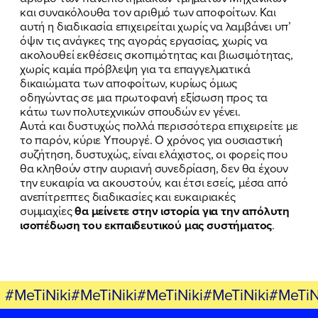
και συνακόλουθα τον αριθμό των αποφοίτων. Και
αυτή η διαδικασία επιχειρείται χωρίς να λαμβάνει υπ’
όψιν τις ανάγκες της αγοράς εργασίας, χωρίς να
ακολουθεί εκθέσεις σκοπιμότητας και βιωσιμότητας,
χωρίς καμία πρόβλεψη για τα επαγγελματικά
δικαιώματα των αποφοίτων, κυρίως όμως
οδηγώντας σε μια πρωτοφανή εξίσωση προς τα
κάτω των πολυτεχνικών σπουδών εν γένει.
Αυτά και δυστυχώς πολλά περισσότερα επιχειρείτε με
το παρόν, κύριε Υπουργέ. Ο χρόνος για ουσιαστική
συζήτηση, δυστυχώς, είναι ελάχιστος, οι φορείς που
θα κληθούν στην αυριανή συνεδρίαση, δεν θα έχουν
την ευκαιρία να ακουστούν, και έτσι εσείς, μέσα από
ανεπίτρεπτες διαδικασίες και ευκαιριακές
συμμαχίες
θα μείνετε στην ιστορία για την απόλυτη
ισοπέδωση του εκπαιδευτικού μας συστήματος
.
#MeTiNiki#MeTiNiki#MeTiNiki#MeTiNiki#MeTiN