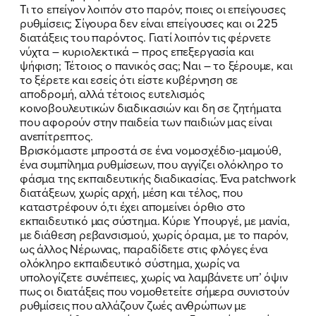
Τι το επείγον λοιπόν στο παρόν; ποιες οι επείγουσες
ρυθμίσεις; Σίγουρα δεν είναι επείγουσες και οι 225
διατάξεις του παρόντος. Γιατί λοιπόν τις φέρνετε
νύχτα – κυριολεκτικά – προς επεξεργασία και
ψήφιση; Τέτοιος ο πανικός σας; Ναι – το ξέρουμε, και
το ξέρετε και εσείς ότι είστε κυβέρνηση σε
αποδρομή, αλλά τέτοιος ευτελισμός
κοινοβουλευτικών διαδικασιών και δη σε ζητήματα
που αφορούν στην παιδεία των παιδιών μας είναι
ανεπίτρεπτος.
Βρισκόμαστε μπροστά σε ένα νομοσχέδιο-μαμούθ,
ένα συμπίλημα ρυθμίσεων, που αγγίζει ολόκληρο το
φάσμα της εκπαιδευτικής διαδικασίας. Ένα patchwork
διατάξεων, χωρίς αρχή, μέση και τέλος, που
καταστρέφουν ό,τι έχει απομείνει όρθιο στο
εκπαιδευτικό μας σύστημα. Κύριε Υπουργέ, με μανία,
με διάθεση ρεβανσισμού, χωρίς όραμα, με το παρόν,
ως άλλος Νέρωνας, παραδίδετε στις φλόγες ένα
ολόκληρο εκπαιδευτικό σύστημα, χωρίς να
υπολογίζετε συνέπειες, χωρίς να λαμβάνετε υπ’ όψιν
πως οι διατάξεις που νομοθετείτε σήμερα συνιστούν
ρυθμίσεις που αλλάζουν ζωές ανθρώπων με