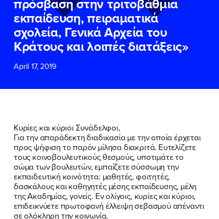
πρόσβαση στην τριτοβάθμια
ΕΠΙΘΕΤΟ
ΕΠΙΘΕΤΟ
*
*
εκπαίδευση, πειραματικά
σχολεία, Γενικά Αρχεία του
ΤΗΛΕΦΩΝΟ
ΤΗΛΕΦΩΝΟ
*
Κράτους και λοιπές διατάξεις»
April 17, 2019
EMAIL
EMAIL
*
*
Αποδέχομαι την
Αποδέχομαι την
Πολιτική
Πολιτική
Προστασίας Προσωπικών
Προστασίας Προσωπικών
Δεδομένων
Δεδομένων
και τους τους
και τους τους
Όρους
Όρους
Κυρίες και κύριοι Συνάδελφοι,
Χρήσης
Χρήσης
του δικτυακού τόπου του
του δικτυακού τόπου του
Για την απαράδεκτη διαδικασία με την οποία έρχεται
Πολιτικού Γραφείου της Βουλευτού
Πολιτικού Γραφείου της Βουλευτού
προς ψήφιση το παρόν μίλησα διακριτά. Ευτελίζετε
Νίκης Κεραμέως
Νίκης Κεραμέως
τους κοινοβουλευτικούς θεσμούς, υποτιμάτε το
σώμα των βουλευτών, εμπαίζετε σύσσωμη την
εκπαιδευτική κοινότητα: μαθητές, φοιτητές,
ΥΠΟΒΟΛΗ
ΥΠΟΒΟΛΗ
δασκάλους και καθηγητές μέσης εκπαίδευσης, μέλη
της Ακαδημίας, γονείς. Εν ολίγοις, κυρίες και κύριοι,
επιδεικνύετε πρωτοφανή έλλειψη σεβασμού απέναντι
σε ολόκληρη την κοινωνία.