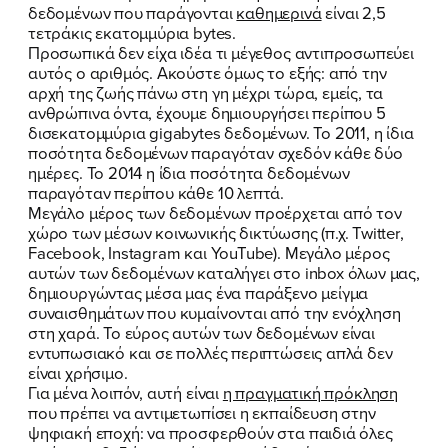
δεδομένων που παράγονται
καθημερινά
είναι 2,5
τετράκις εκατομμύρια bytes.
Προσωπικά δεν είχα ιδέα τι μέγεθος αντιπροσωπεύει
αυτός ο αριθμός. Ακούστε όμως το εξής: από την
αρχή της ζωής πάνω στη γη μέχρι τώρα, εμείς, τα
ανθρώπινα όντα, έχουμε δημιουργήσει περίπου 5
δισεκατομμύρια gigabytes δεδομένων. Το 2011, η ίδια
ποσότητα δεδομένων παραγόταν σχεδόν κάθε δύο
ημέρες. Το 2014 η ίδια ποσότητα δεδομένων
παραγόταν περίπου κάθε 10 λεπτά.
Μεγάλο μέρος των δεδομένων προέρχεται από τον
χώρο των μέσων κοινωνικής δικτύωσης (π.χ. Twitter,
Facebook, Instagram και YouTube). Μεγάλο μέρος
αυτών των δεδομένων καταλήγει στο inbox όλων μας,
δημιουργώντας μέσα μας ένα παράξενο μείγμα
συναισθημάτων που κυμαίνονται από την ενόχληση
στη χαρά. Το εύρος αυτών των δεδομένων είναι
εντυπωσιακό και σε πολλές περιπτώσεις απλά δεν
είναι χρήσιμο.
Για μένα λοιπόν, αυτή είναι
η πραγματική πρόκληση
που πρέπει να αντιμετωπίσει η εκπαίδευση στην
ψηφιακή εποχή: να προσφερθούν στα παιδιά όλες