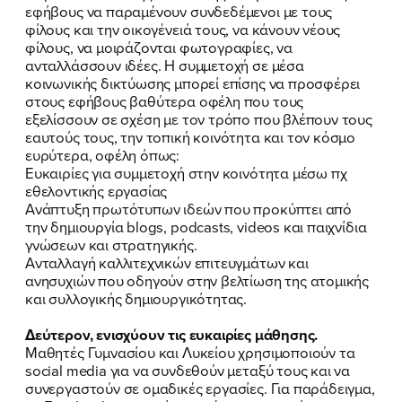
εφήβους να παραμένουν συνδεδέμενοι με τους
φίλους και την οικογένειά τους, να κάνουν νέους
φίλους, να μοιράζονται φωτογραφίες, να
ανταλλάσσουν ιδέες. Η συμμετοχή σε μέσα
κοινωνικής δικτύωσης μπορεί επίσης να προσφέρει
στους εφήβους βαθύτερα οφέλη που τους
εξελίσσουν σε σχέση με τον τρόπο που βλέπουν τους
εαυτούς τους, την τοπική κοινότητα και τον κόσμο
ευρύτερα, οφέλη όπως:
Ευκαιρίες για συμμετοχή στην κοινότητα μέσω πχ
εθελοντικής εργασίας
Ανάπτυξη πρωτότυπων ιδεών που προκύπτει από
την δημιουργία blogs, podcasts, videos και παιχνίδια
γνώσεων και στρατηγικής.
ΠΟΙΑ ΕΙΜΑΙ
Ανταλλαγή καλλιτεχνικών επιτευγμάτων και
ανησυχιών που οδηγούν στην βελτίωση της ατομικής
ΕΡΓΟ
και συλλογικής δημιουργικότητας.
ΕΚΔΗΛΩΣΕΙΣ
Δεύτερον, ενισχύουν τις ευκαιρίες μάθησης.
Μαθητές Γυμνασίου και Λυκείου χρησιμοποιούν τα
social media για να συνδεθούν μεταξύ τους και να
ΝΕΑ
συνεργαστούν σε ομαδικές εργασίες. Για παράδειγμα,