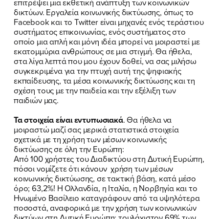
επιτρέψει μια εκθετική ανάπτυξη των κοινωνικών
δικτύων. Εργαλεία κοινωνικής δικτύωσης, όπως το
Facebook και το Twitter είναι μηχανές ενός τεράστιου
συστήματος επικοινωνίας, ενός συστήματος στο
οποίο μια απλή και μόνη ιδέα μπορεί να μοιραστεί με
εκατομμύρια ανθρώπους σε μια στιγμή. Θα ήθελα,
στα λίγα λεπτά που μου έχουν δοθεί, να σας μιλήσω
συγκεκριμένα για την πτυχή αυτή της ψηφιακής
εκπαίδευσης, τα μέσα κοινωνικής δικτύωσης και τη
σχέση τους με την παιδεία και την εξέλιξη των
παιδιών μας.
Τα στοιχεία είναι εντυπωσιακά
. Θα ήθελα να
μοιραστώ μαζί σας μερικά στατιστικά στοιχεία
σχετικά με τη χρήση των μέσων κοινωνικής
δικτύωσης σε όλη την Ευρώπη:
Από 100 χρήστες του Διαδικτύου στη Δυτική Ευρώπη,
πόσοι νομίζετε ότι κάνουν χρήση των μέσων
κοινωνικής δικτύωσης, σε τακτική βάση, κατά μέσο
όρο; 63,2%! Η Ολλανδία, η Ιταλία, η Νορβηγία και το
Ηνωμένο Βασίλειο καταγράφουν από τα υψηλότερα
ποσοστά, αναφορικά με την χρήση των κοινωνικών
δικτύων στη Δυτική Ευρώπη: τουλάχιστον 69% των