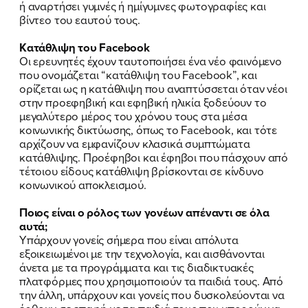
ή αναρτήσει γυμνές ή ημίγυμνες φωτογραφίες και
βίντεο του εαυτού τους.
Κατάθλιψη του
Facebook
Οι ερευνητές έχουν ταυτοποιήσει ένα νέο φαινόμενο
που ονομάζεται “κατάθλιψη του Facebook”, και
ορίζεται ως η κατάθλιψη που αναπτύσσεται όταν νέοι
στην προεφηβική και εφηβική ηλικία ξοδεύουν το
μεγαλύτερο μέρος του χρόνου τους στα μέσα
κοινωνικής δικτύωσης, όπως το Facebook, και τότε
αρχίζουν να εμφανίζουν κλασικά συμπτώματα
κατάθλιψης. Προέφηβοι και έφηβοι που πάσχουν από
τέτοιου είδους κατάθλιψη βρίσκονται σε κίνδυνο
κοινωνικού αποκλεισμού.
Ποιος είναι ο ρόλος των γονέων απέναντι σε όλα
αυτά;
Υπάρχουν γονείς σήμερα που είναι απόλυτα
εξοικειωμένοι με την τεχνολογία, και αισθάνονται
άνετα με τα προγράμματα και τις διαδικτυακές
πλατφόρμες που χρησιμοποιούν τα παιδιά τους. Από
την άλλη, υπάρχουν και γονείς που δυσκολεύονται να