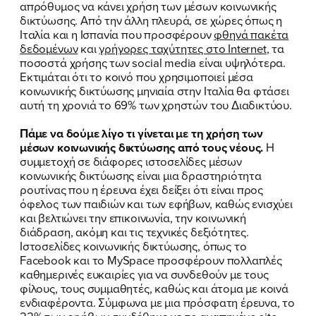
απρόθυμος να κάνει χρήση των μέσων κοινωνικής
δικτύωσης. Από την άλλη πλευρά, σε χώρες όπως η
Ιταλία και η Ισπανία που προσφέρουν
φθηνά πακέτα
δεδομένων
και
γρήγορες ταχύτητες στο
Internet
, τα
ποσοστά χρήσης των social media είναι υψηλότερα.
Εκτιμάται ότι το κοινό που χρησιμοποιεί μέσα
κοινωνικής δικτύωσης μηνιαία στην Ιταλία θα φτάσει
αυτή τη χρονιά το 69% των χρηστών του Διαδικτύου.
Πάμε να δούμε λίγο τι γίνεται με τη χρήση των
μέσων κοινωνικής δικτύωσης από τους νέους.
Η
συμμετοχή σε διάφορες ιστοσελίδες μέσων
κοινωνικής δικτύωσης είναι μια δραστηριότητα
ρουτίνας που η έρευνα έχει δείξει ότι είναι προς
όφελος των παιδιών και των εφήβων, καθώς ενισχύει
και βελτιώνει την επικοινωνία, την κοινωνική
διάδραση, ακόμη και τις τεχνικές δεξιότητες.
Ιστοσελίδες κοινωνικής δικτύωσης, όπως το
Facebook και το MySpace προσφέρουν πολλαπλές
καθημερινές ευκαιρίες για να συνδεθούν με τους
φίλους, τους συμμαθητές, καθώς και άτομα με κοινά
ενδιαφέροντα. Σύμφωνα με μια πρόσφατη έρευνα, το