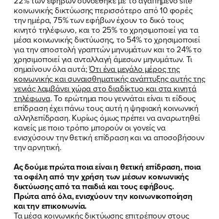
22% των εφήβων συνδέθηκε με το αγαπημένο site
κοινωνικής δικτύωσης περισσότερο από 10 φορές
την ημέρα, 75% των εφήβων έχουν το δικό τους
κινητό τηλέφωνο, και το 25% το χρησιμοποιεί για τα
μέσα κοινωνικής δικτύωσης, το 54% το χρησιμοποιεί
για την αποστολή γραπτών μηνυμάτων και το 24% το
χρησιμοποιεί για ανταλλαγή άμεσων μηνυμάτων. Τι
σημαίνουν όλα αυτά;
Ότι ένα μεγάλο μέρος της
κοινωνικής και συναισθηματικής ανάπτυξης αυτής της
γενιάς λαμβάνει χώρα στο διαδίκτυο και στα κινητά
τηλέφωνα
. Το ερώτημα που γεννάται είναι τι είδους
επίδραση έχει πάνω τους αυτή η ψηφιακή κοινωνική
αλληλεπίδραση. Κυρίως όμως πρέπει να αναρωτηθεί
κανείς με ποιο τρόπο μπορούν οι γονείς να
ενισχύσουν την θετική επίδραση και να αποσοβήσουν
την αρνητική.
Ας δούμε πρώτα ποια είναι η θετική επίδραση, ποια
τα οφέλη από την χρήση των μέσων κοινωνικής
δικτύωσης από τα παιδιά και τους εφήβους.
Πρώτα από όλα, ενισχύουν την κοινωνικοποίηση
και την επικοινωνία.
Τα μέσα κοινωνικής δικτύωσης επιτρέπουν στους