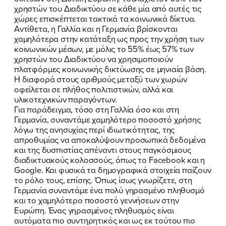
χρηστών του Διαδικτύου σε κάθε μία από αυτές τις
χώρες επισκέπτεται τακτικά τα κοινωνικά δίκτυα.
Αντίθετα, η Γαλλία και η Γερμανία βρίσκονται
χαμηλότερα στην κατάταξη ως προς την χρήση των
κοινωνικών μέσων, με μόλις το 55% έως 57% των
χρηστών του Διαδικτύου να χρησιμοποιούν
πλατφόρμες κοινωνικής δικτύωσης σε μηνιαία βάση.
Η διαφορά στους αριθμούς μεταξύ των χωρών
οφείλεται σε πλήθος πολιτιστικών, αλλά και
υλικοτεχνικών παραγόντων.
Για παράδειγμα, τόσο στη Γαλλία όσο και στη
Γερμανία, συναντάμε χαμηλότερο ποσοστό χρήσης
λόγω της ανησυχίας περί ιδιωτικότητας, της
απροθυμίας να αποκαλύψουν προσωπικά δεδομένα
και της δυσπιστίας απέναντι στους παγκόσμιους
διαδικτυακούς κολοσσούς, όπως το Facebook και η
Google. Και φυσικά τα δημογραφικά στοιχεία παίζουν
το ρόλο τους, επίσης. Όπως ίσως γνωρίζετε, στη
Γερμανία συναντάμε ένα πολύ γηρασμένο πληθυσμό
και το χαμηλότερο ποσοστό γεννήσεων στην
Ευρώπη. Ένας γηρασμένος πληθυσμός είναι
αυτόματα πιο συντηρητικός και ως εκ τούτου πιο