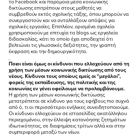
το Facebook και παρόμοια μέσα κοινωνικής
ΕΛΑ ΚΙ ΕΣΥ
δικτύωσης επιτρέπουν στους μαθητές να
συμβρεθούν εκτός σχολικής τάξης, όπου μπορούν να
συνεργαστούν και να ανταλλάξουν απόψεις για
σχολικές εργασίες. Επιπλέον, ορισμένα σχολεία
χρησιμοποιούν με επιτυχία τα blogs ως εργαλεία
FB
IN
TW
YT
LN
VB
TIKTOK
διδασκαλίας, κάτι το οποίο έχει αποδειχτεί ότι
βελτιώνει τις γλωσσικές δεξιότητες, την γραπτή
έκφραση και την δημιουργικότητα.
Ποιοι είναι όμως οι κίνδυνοι που ελλοχεύουν από τη
χρήση των μέσων κοινωνικής δικτύωσης από τους
νέους. Κίνδυνοι τους οποίους εμείς οι “μεγάλοι”,
φορείς της εκπαίδευσης, της πολιτικής και της
κοινωνίας εν γένει οφείλουμε να προλαμβάνουμε.
Η χρήση των μέσων κοινωνικής δικτύωσης
μετατρέπεται σε κίνδυνο για τους εφήβους πιο συχνά
από ό, τι οι περισσότεροι ενήλικες συνειδητοποιούμε.
Οι κίνδυνοι ελλοχεύουν σε ιστοσελίδες ακατάλληλου
περιεχομένου, στην έλλειψη κατανόησης ζητημάτων
ιδιωτικότητας, σε διαφημίσεις τρίτων αλλά και στην
συμπεριφορά μεταξύ των νέων.