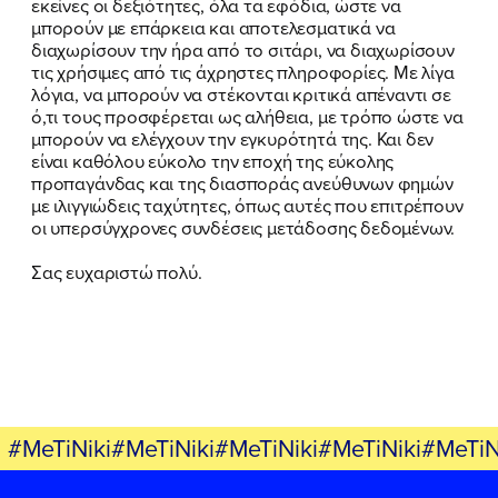
εκείνες οι δεξιότητες, όλα τα εφόδια, ώστε να
μπορούν με επάρκεια και αποτελεσματικά να
διαχωρίσουν την ήρα από το σιτάρι, να διαχωρίσουν
τις χρήσιμες από τις άχρηστες πληροφορίες. Με λίγα
λόγια, να μπορούν να στέκονται κριτικά απέναντι σε
ό,τι τους προσφέρεται ως αλήθεια, με τρόπο ώστε να
μπορούν να ελέγχουν την εγκυρότητά της. Και δεν
είναι καθόλου εύκολο την εποχή της εύκολης
προπαγάνδας και της διασποράς ανεύθυνων φημών
με ιλιγγιώδεις ταχύτητες, όπως αυτές που επιτρέπουν
οι υπερσύγχρονες συνδέσεις μετάδοσης δεδομένων.
Σας ευχαριστώ πολύ.
#MeTiNiki#MeTiNiki#MeTiNiki#MeTiNiki#MeTiN