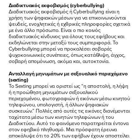
Διαδικτυακός εκφοβισμός (
cyberbullying
)
Διαδικτυακός εκφοβισμός ή Cyberbullying είναι η
χρήση των ψηφιακών μέσων για να επικοινωνούνται
ψευδείς, ενοχλητικές ή εχθρικές πληροφορίες σχετικά
με ένα άλλο πρόσωπο. Είναι ο πιο κοινός
διαδικτυακός κίνδυνος για όλους τους εφήβους και
εκδηλώνεται στην μεταξύ τους συμπεριφορά. Το
Cyberbullying μπορεί να προκαλέσει σοβαρές
ψυχοκοινωνικές συνέπειες, όπως κατάθλιψη, άγχος,
σοβαρή απομόνωση, ακόμα και, αυτοκτονία.
Ανταλλαγή μηνυμάτων με σεξουαλικό περιεχόμενο
(
sexting
)
Το Sexting μπορεί να οριστεί ως “η αποστολή, η λήψη
ή η προώθηση μηνυμάτων σεξουαλικού
περιεχομένου, φωτογραφιών ή εικόνων μέσω κινητού
τηλεφώνου, υπολογιστή, ή άλλων ψηφιακών
συσκευών.” Πολλές από αυτές τις εικόνες διανέμονται
ταχύτατα μέσω των κινητών τηλεφώνων ή του
Διαδικτύου. Αυτό το φαινόμενο παρατηρείται έντονα
στον εφηβικό πληθυσμό. Μια πρόσφατη έρευνα
αποκάλυψε ότι το 20% των εφήβων έχουν αποστείλει