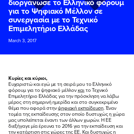
διοργάνωσε το Ελληνικό φόρουμ
ΕΠΙΘΕΤΟ
ΕΠΙΘΕΤΟ
*
*
για το Ψηφιακό Μέλλον σε
συνεργασία με το Τεχνικό
ΤΗΛΕΦΩΝΟ
ΤΗΛΕΦΩΝΟ
*
Επιμελητήριο Ελλάδας
March 3, 2017
EMAIL
EMAIL
*
*
Αποδέχομαι την
Αποδέχομαι την
Πολιτική
Πολιτική
Προστασίας Προσωπικών
Προστασίας Προσωπικών
Δεδομένων
Δεδομένων
και τους τους
και τους τους
Όρους
Όρους
Κυρίες και κύριοι,
Χρήσης
Χρήσης
του δικτυακού τόπου του
του δικτυακού τόπου του
Ευχαριστώ και εγώ με τη σειρά μου το Ελληνικό
Πολιτικού Γραφείου της Βουλευτού
Πολιτικού Γραφείου της Βουλευτού
φόρουμ για το ψηφιακό μέλλον
και
το Τεχνικό
Νίκης Κεραμέως
Νίκης Κεραμέως
Επιμελητήριο Ελλάδας για την πρόσκληση να λάβω
μέρος στη σημερινή ημερίδα και στο συγκεκριμένο
θέμα που αφορά στην
ψηφιακή εκπαίδευση
. Έναν
ΥΠΟΒΟΛΗ
ΥΠΟΒΟΛΗ
τομέα της εκπαίδευσης στον οποίο δυστυχώς η χώρα
μας υπολείπεται έναντι των άλλων χωρών. Η ΕΕ
διεξήγαγε μία έρευνα το 2016 για την εκπαίδευση και
την κατάρτιση στις χώρες της ΕΕ. Και δυστυχώς η