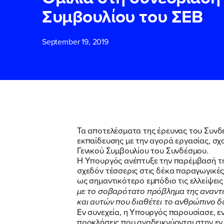
Συμβουλίου του ΣΕΒ
ΕΠΙΘΕΤΟ
ΕΠΙΘΕΤΟ
*
*
September 19, 2019
ΤΗΛΕΦΩΝΟ
ΤΗΛΕΦΩΝΟ
*
EMAIL
EMAIL
*
*
Τα αποτελέσματα της έρευνας του Συνδέσ
εκπαίδευσης με την αγορά εργασίας, σχ
Γενικού Συμβουλίου του Συνδέσμου.
Αποδέχομαι τη
Αποδέχομαι τη
Η Υπουργός ανέπτυξε την παρέμβασή της
δικτυακού τόπο
δικτυακού τόπο
σχεδόν τέσσερις στις δέκα παραγωγικές
ως σημαντικότερο εμπόδιο τις ελλείψεις
με το σοβαρότατο πρόβλημα της αναντι
και αυτών που διαθέτει το ανθρώπινο 
ΥΠΟΒΟΛΗ
ΥΠΟΒΟΛΗ
Εν συνεχεία, η Υπουργός παρουσίασε, ε
προκλήσεις που αναδεικνύονται στην εν