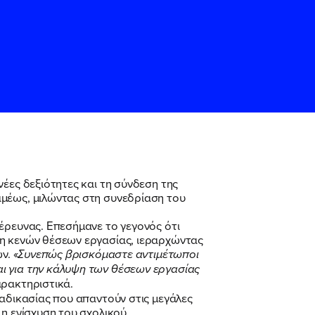
έες δεξιότητες και τη σύνδεση της
αμέως, μιλώντας στη συνεδρίαση του
ς
ς
Όρους Χρήσης
Όρους Χρήσης
του
του
έρευνας. Επεσήμανε το γεγονός ότι
ψη κενών θέσεων εργασίας, ιεραρχώντας
ν. «
Συνεπώς βρισκόμαστε αντιμέτωποι
ι για την κάλυψη των θέσεων εργασίας
χαρακτηριστικά.
ιαδικασίας που απαντούν στις μεγάλες
 η ενίσχυση του σχολικού