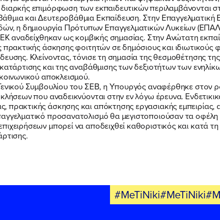
ΕΚΔΗΛΩΣΕΙΣ
 διαρκής επιμόρφωση των εκπαιδευτικών περιλαμβάνονται στ
άθμια και Δευτεροβάθμια Εκπαίδευση. Στην Επαγγελματική Εκ
, η δημιουργία Πρότυπων Επαγγελματικών Λυκείων (ΕΠΑΛ) κ
ΝΕΑ
 ΕΕΚ αναδείχθηκαν ως κομβικής σημασίας. Στην Ανώτατη εκπ
ς πρακτικής άσκησης φοιτητών σε δημόσιους και ιδιωτικούς φ
δευσης. Κλείνοντας, τόνισε τη σημασία της θεσμοθέτησης της
κατάρτισης και της αναβάθμισης των δεξιοτήτων των ενηλίκω
ΕΛΑ ΚΙ ΕΣΥ
 κοινωνικού αποκλεισμού.
 Γενικού Συμβουλίου του ΣΕΒ, η Υπουργός αναφέρθηκε στον 
οκλήσεων που αναδεικνύονται στην εν λόγω έρευνα. Ενδετικι
 πρακτικής άσκησης και απόκτησης εργασιακής εμπειρίας, α
παγγελματικό προσανατολισμό θα μεγιστοποιούσαν τα οφέλη 
πιχειρήσεων μπορεί να αποδειχθεί καθοριστικός και κατά τη
τάρτισης.
FB
IN
TW
YT
LN
VB
TIKTOK
#MeTiNiki#MeTiNiki#M