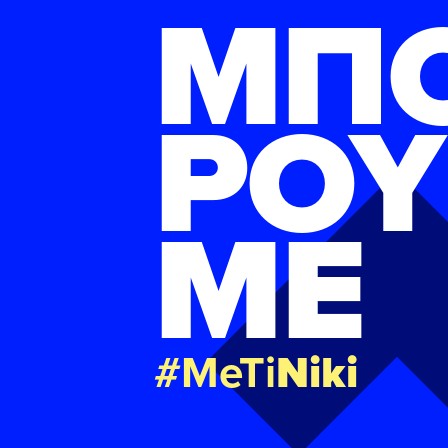
ΜΠ
ΡΟΥ
ΜΕ
#MeTi
Niki