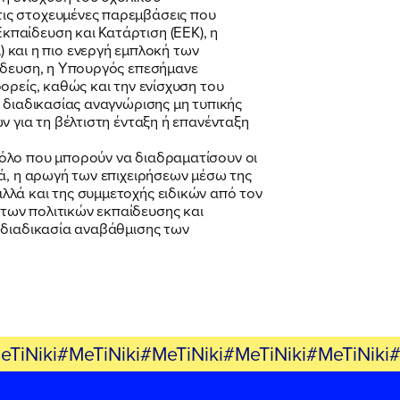
ις στοχευμένες παρεμβάσεις που
παίδευση και Κατάρτιση (ΕΕΚ), η
αι η πιο ενεργή εμπλοκή των
αίδευση, η Υπουργός επεσήμανε
ορείς, καθώς και την ενίσχυση του
 διαδικασίας αναγνώρισης μη τυπικής
ν για τη βέλτιστη ένταξη ή επανένταξη
ρόλο που μπορούν να διαδραματίσουν οι
κά, η αρωγή των επιχειρήσεων μέσω της
λλά και της συμμετοχής ειδικών από τον
των πολιτικών εκπαίδευσης και
 διαδικασία αναβάθμισης των
eTiNiki#MeTiNiki#MeTiNiki#MeTiNiki#MeTiNiki#