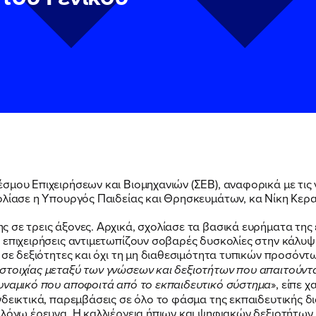
μου Επιχειρήσεων και Βιομηχανιών (ΣΕΒ), αναφορικά με τις ν
ολίασε η Υπουργός Παιδείας και Θρησκευμάτων, κα Νίκη Κερ
ΠΟΙΑ ΕΙΜΑΙ
ν
ν
Πολιτική Προστασίας Προσωπικών Δεδομένων
Πολιτική Προστασίας Προσωπικών Δεδομένων
και τους του
και τους του
 σε τρεις άξονες. Αρχικά, σχολίασε τα βασικά ευρήματα της 
υ του Πολιτικού Γραφείου της Βουλευτού Νίκης Κεραμέως
υ του Πολιτικού Γραφείου της Βουλευτού Νίκης Κεραμέως
 επιχειρήσεις αντιμετωπίζουν σοβαρές δυσκολίες στην κάλυ
 σε δεξιότητες και όχι τη μη διαθεσιμότητα τυπικών προσόντω
ΕΡΓΟ
στοιχίας μεταξύ των γνώσεων και δεξιοτήτων που απαιτούντα
δυναμικό που αποφοιτά από το εκπαιδευτικό σύστημα
», είπε 
νδεικτικά, παρεμβάσεις σε όλο το φάσμα της εκπαιδευτικής δ
 λόγω έρευνα. Η καλλιέργεια ήπιων και ψηφιακών δεξιοτήτων,