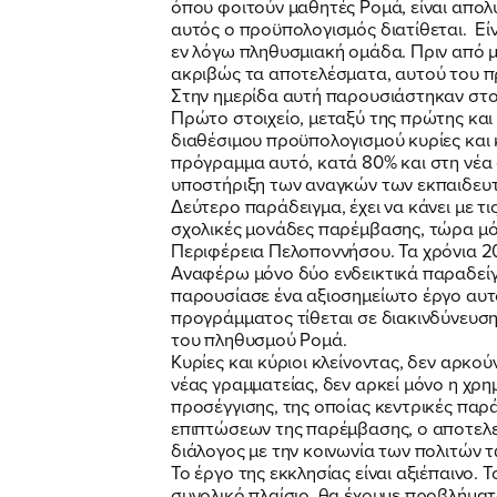
όπου φοιτούν μαθητές Ρομά, είναι απο
αυτός ο προϋπολογισμός διατίθεται. Είν
εν λόγω πληθυσμιακή ομάδα. Πριν από 
ακριβώς τα αποτελέσματα, αυτού του π
Στην ημερίδα αυτή παρουσιάστηκαν στοι
Πρώτο στοιχείο, μεταξύ της πρώτης κα
διαθέσιμου προϋπολογισμού κυρίες και
πρόγραμμα αυτό, κατά 80% και στη νέα 
υποστήριξη των αναγκών των εκπαιδευτ
Δεύτερο παράδειγμα, έχει να κάνει με τ
σχολικές μονάδες παρέμβασης, τώρα μό
Περιφέρεια Πελοποννήσου. Τα χρόνια 2
Αναφέρω μόνο δύο ενδεικτικά παραδείγμ
παρουσίασε ένα αξιοσημείωτο έργο αυτού
προγράμματος τίθεται σε διακινδύνευση
του πληθυσμού Ρομά.
Κυρίες και κύριοι κλείνοντας, δεν αρκού
νέας γραμματείας, δεν αρκεί μόνο η χρ
προσέγγισης, της οποίας κεντρικές παρ
επιπτώσεων της παρέμβασης, ο αποτελεσ
διάλογος με την κοινωνία των πολιτών 
Το έργο της εκκλησίας είναι αξιέπαινο. 
συνολικό πλαίσιο, θα έχουμε προβλήματ