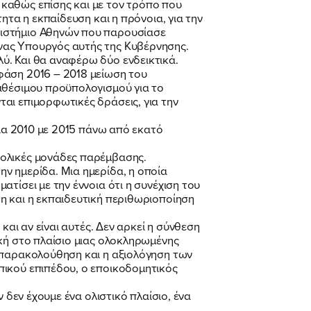
καθώς επίσης και με τον τρόπο που
ητα η εκπαίδευση και η πρόνοια, για την
πιστήμιο Αθηνών που παρουσίασε
νας Υπουργός αυτής της Κυβέρνησης.
ύ. Και θα αναφέρω δύο ενδεικτικά.
φάση 2016 – 2018 μείωση του
αθέσιμου προϋπολογισμού για το
αι επιμορφωτικές δράσεις, για την
νια 2010 με 2015 πάνω από εκατό
χολικές μονάδες παρέμβασης.
ν ημερίδα. Μια ημερίδα, η οποία
τίσει με την έννοια ότι η συνέχιση του
η και η εκπαιδευτική περιθωριοποίηση
και αν είναι αυτές. Δεν αρκεί η σύνθεση
κή στο πλαίσιο μιας ολοκληρωμένης
η παρακολούθηση και η αξιολόγηση των
πικού επιπέδου, ο εποικοδομητικός
 δεν έχουμε ένα ολιστικό πλαίσιο, ένα