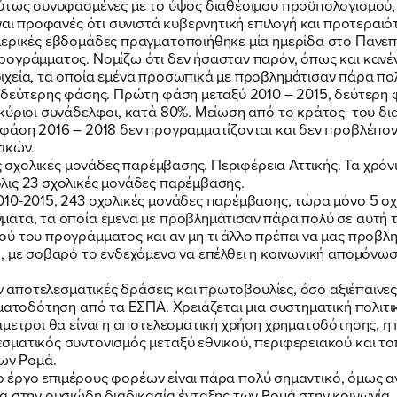
λύτως συνυφασμένες με το ύψος διαθέσιμου προϋπολογισμού, 
αι προφανές ότι συνιστά κυβερνητική επιλογή και προτεραιότ
ΕΛΑ ΚΙ ΕΣΥ
μερικές εβδομάδες πραγματοποιήθηκε μία ημερίδα στο Πανε
ρογράμματος. Νομίζω ότι δεν ήσασταν παρόν, όπως και κανέ
χεία, τα οποία εμένα προσωπικά με προβλημάτισαν πάρα πολ
ι δεύτερης φάσης. Πρώτη φάση μεταξύ 2010 – 2015, δεύτερη 
 κύριοι συνάδελφοι, κατά 80%. Μείωση από το κράτος του δι
φάση 2016 – 2018 δεν προγραμματίζονται και δεν προβλέποντ
ικών.
FB
IN
TW
YT
LN
VB
TIKTOK
ις σχολικές μονάδες παρέμβασης. Περιφέρεια Αττικής. Τα χρό
λις 23 σχολικές μονάδες παρέμβασης.
010-2015, 243 σχολικές μονάδες παρέμβασης, τώρα μόνο 5 σ
ατα, τα οποία έμενα με προβλημάτισαν πάρα πολύ σε αυτή τη
 του προγράμματος και αν μη τι άλλο πρέπει να μας προβλημα
, με σοβαρό το ενδεχόμενο να επέλθει η κοινωνική απομόνωσ
ν αποτελεσματικές δράσεις και πρωτοβουλίες, όσο αξιέπαινες 
ηματοδότηση από τα ΕΣΠΑ. Χρειάζεται μια συστηματική πολιτι
άμετροι θα είναι η αποτελεσματική χρήση χρηματοδότησης, 
ματικός συντονισμός μεταξύ εθνικού, περιφερειακού και το
των Ρομά.
Το έργο επιμέρους φορέων είναι πάρα πολύ σημαντικό, όμως αν
α στην ουσιώδη διαδικασία ένταξης των Ρομά στην κοινωνία.