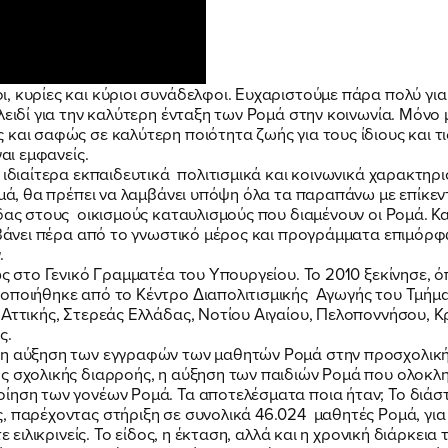
, κυρίες και κύριοι συνάδελφοι. Ευχαριστούμε πάρα πολύ γι
λειδί για την καλύτερη ένταξη των Ρομά στην κοινωνία. Μόνο
και σαφώς σε καλύτερη ποιότητα ζωής για τους ίδιους και τις
ναι εμφανείς.
 ιδιαίτερα εκπαιδευτικά πολιτισμικά και κοινωνικά χαρακτηρι
ΠΟΙΑ ΕΙΜΑΙ
ομά, θα πρέπει να λαμβάνει υπόψη όλα τα παραπάνω με επίκεν
δας στους οικισμούς καταυλισμούς που διαμένουν οι Ρομά. Κα
αμβάνει πέρα από το γνωστικό μέρος και προγράμματα επιμόρφ
ΕΡΓΟ
.
ως στο Γενικό Γραμματέα του Υπουργείου. Το 2010 ξεκίνησε, 
τοποιήθηκε από το Κέντρο Διαπολιτισμικής Αγωγής του Τμή
 Αττικής, Στερεάς Ελλάδας, Νοτίου Αιγαίου, Πελοποννήσου, Κ
ΕΚΔΗΛΩΣΕΙΣ
ς.
 η αύξηση των εγγραφών των μαθητών Ρομά στην προσχολική
ης σχολικής διαρροής, η αύξηση των παιδιών Ρομά που ολοκ
οίηση των γονέων Ρομά. Τα αποτελέσματα ποια ήταν; Το διά
ΝΕΑ
, παρέχοντας στήριξη σε συνολικά 46.024 μαθητές Ρομά, για 
τε ειλικρινείς. Το είδος, η έκταση, αλλά και η χρονική διάρκε