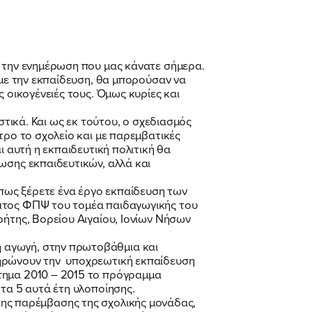
α την ενημέρωση που μας κάνατε σήμερα.
 με την εκπαίδευση, θα μπορούσαν να
 οικογένειές τους. Όμως κυρίες και
στικά. Και ως εκ τούτου, ο σχεδιασμός
τρο το σχολείο και με παρεμβατικές
ι αυτή η εκπαιδευτική πολιτική θα
ωσης εκπαιδευτικών, αλλά και
όπως ξέρετε ένα έργο εκπαίδευση των
ματος ΦΠΨ του τομέα παιδαγωγικής του
ρήτης, Βορείου Αιγαίου, Ιονίων Νήσων
 αγωγή, στην πρωτοβάθμια και
ληρώνουν την υποχρεωτική εκπαίδευση
στημα 2010 – 2015 το πρόγραμμα
τα 5 αυτά έτη υλοποίησης.
ια της παρέμβασης της σχολικής μονάδας,