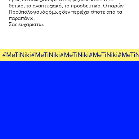
θετικό, το αναπτυξιακό, το προοδευτικό. Ο παρών
Προϋπολογισμός όμως δεν περιέχει τίποτε από τα
παραπάνω.
Σας ευχαριστώ.
#MeTiNiki#MeTiNiki#MeTiNiki#MeTiNiki#MeTiN