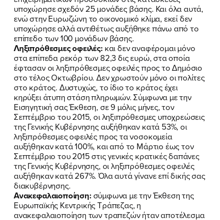
υποχώρησε σχεδόν 25 μονάδες βάσης. Και όλα αυτά,
ενώ στην Ευρωζώνη το οικονομικό κλίμα, εκεί δεν
υποχώρησε αλλά αντιθέτως αυξήθηκε πάνω από το
επίπεδο των 100 μονάδων βάσης.
Ληξιπρόθεσμες οφειλές:
και δεν αναφέρομαι μόνο
στα επίπεδα ρεκόρ των 82,3 δις ευρώ, στα οποία
έφτασαν οι ληξιπρόθεσμες οφειλές προς το Δημόσιο
στο τέλος Οκτωβρίου. Δεν χρωστούν μόνο οι πολίτες
στο κράτος. Δυστυχώς, το ίδιο το κράτος έχει
κηρύξει άτυπη στάση πληρωμών. Σύμφωνα με την
Εισηγητική σας Έκθεση, σε 9 μόλις μήνες, τον
Σεπτέμβριο του 2015, οι ληξιπρόθεσμες υποχρεώσεις
της Γενικής Κυβέρνησης αυξήθηκαν κατά 53%, οι
ληξιπρόθεσμες οφειλές προς τα νοσοκομεία
αυξήθηκαν κατά 100%, και από το Μάρτιο έως τον
Σεπτέμβριο του 2015 στις γενικές κρατικές δαπάνες
της Γενικής Κυβέρνησης, οι ληξιπρόθεσμες οφειλές
αυξήθηκαν κατά 267%. Όλα αυτά γίνανε επί δικής σας
διακυβέρνησης.
Ανακεφαλαιοποίηση:
σύμφωνα με την Έκθεση της
Ευρωπαϊκής Κεντρικής Τράπεζας, η
ανακεφαλαιοποίηση των τραπεζών ήταν αποτέλεσμα