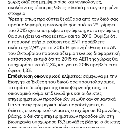
χωρίς διάθεση μεμψιμοιρίας και γενικολογίες,
αναλύοντας τέσσερις λέξεις- κλειδιά με συγκεκριμένα
στοιχεία:
Ύφεση:
όπως προκύπτει ξεκάθαρα από τον δικό σας
ο
προϋπολογισμό, η οικονομία ήδη από το 2
τρίμηνο
του 2015 έχει επιστρέψει στην ύφεση, και στην ύφεση
θα συνεχίσει να «πορεύεται» και το 2016. Θυμίζω ότι
η περυσινή ετήσια έκθεση του ΔΝΤ προέβλεπε
ανάπτυξη 2,9% για το 2015. Η φετινή έκθεση του ΔΝΤ
του Οκτωβρίου παρουσιάζει μία τελείως διαφορετική
κατάσταση: εκτιμά ότι το 2015 το ΑΕΠ της χώρας θα
υποχωρήσει κατά 2,3%, και για το 2016 προβλέπεται
ύφεση 1,3%.
Επιδείνωση οικονομικού κλίματος:
σύμφωνα με την
Εισηγητική Έκθεση του δικού σας προϋπολογισμού,
το πρώτο δεκάμηνο της διακυβέρνησής σας, το
οικονομικό κλίμα επιδεινώθηκε και οι δείκτες
επιχειρηματικών προσδοκιών μειώθηκαν σημαντικά.
Για να αναφέρω μερικά μόνο παραδείγματα, ο
δείκτης οικονομικού κλίματος υποχώρησε 10 μονάδες
βάσης, ο δείκτης επιχειρηματικών προσδοκιών στη
βιομηχανία υποχώρησε 13,3 μονάδες βάσης, ο δείκτης
επιχειρηματικών προσδοκιών στις κατασκευές