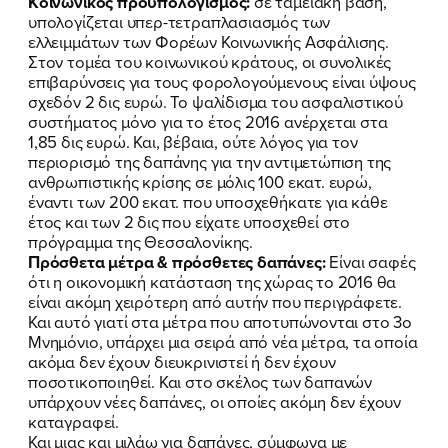
FB
IN
TW
YT
LN
VB
TIKTOK
Κοινωνικός προϋπολογισμός:
σε ταμειακή βάση,
υπολογίζεται υπερ-τετραπλασιασμός των
ελλειμμάτων των Φορέων Κοινωνικής Ασφάλισης.
Στον τομέα του κοινωνικού κράτους, οι συνολικές
επιβαρύνσεις για τους φορολογούμενους είναι ύψους
σχεδόν 2 δις ευρώ. Το ψαλίδισμα του ασφαλιστικού
συστήματος μόνο για το έτος 2016 ανέρχεται στα
1,85 δις ευρώ. Και, βέβαια, ούτε λόγος για τον
περιορισμό της δαπάνης για την αντιμετώπιση της
ανθρωπιστικής κρίσης σε μόλις 100 εκατ. ευρώ,
έναντι των 200 εκατ. που υποσχεθήκατε για κάθε
έτος και των 2 δις που είχατε υποσχεθεί στο
πρόγραμμα της Θεσσαλονίκης.
Πρόσθετα μέτρα & πρόσθετες δαπάνες:
Είναι σαφές
ότι η οικονομική κατάσταση της χώρας το 2016 θα
είναι ακόμη χειρότερη από αυτήν που περιγράφετε.
Και αυτό γιατί στα μέτρα που αποτυπώνονται στο 3ο
Μνημόνιο, υπάρχει μια σειρά από νέα μέτρα, τα οποία
ακόμα δεν έχουν διευκρινιστεί ή δεν έχουν
ποσοτικοποιηθεί. Και στο σκέλος των δαπανών
υπάρχουν νέες δαπάνες, οι οποίες ακόμη δεν έχουν
καταγραφεί.
Και μιας και μιλάω για δαπάνες, σύμφωνα με