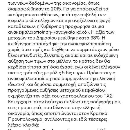
των νέων δεδομένων της οικονομίας, όπως
διαμορφώθηκαν το 2015. Για να αποφευχθεί το
«κούρεμα» καταθέσεων, μετά την επιβολή των
κεφαλαιακών ελέγχων και την ανεξέλεγκτη φυγή
καταθέσεων, η Κυβέρνηση προχώρησε σε μια
ανακεφαλαιοποίηση- «αναγκαίο κακό». Η αξία των
μετοχών του Δημοσίου μειώθηκε κατά 98%. Η
κυβέρνηση αποδέχθηκε την ανακεφαλαιοποίηση
ΠΟΙΑ ΕΙΜΑΙ
χωρίς όριο τιμής και δέχθηκε να συμμετάσχουν μόνο
ξένοι επενδυτές. Συνεπώς, ακόμα και σε ενδεχόμενη
ΕΡΓΟ
αύξηση των τιμών στο μέλλον, το κράτος δεν θα
κερδίσει τίποτα απ’ όσα έχασε, ενώ οι ξένοι ελέγχουν
πια τις τράπεζες με μόλις 5 δις ευρώ. Πρόκειται για
ΕΚΔΗΛΩΣΕΙΣ
ανακεφαλαιοποίηση που συρρικνώνει την ελληνική
ιδιωτική και δημόσια συμμετοχή, απαξιώνει τις
ΝΕΑ
προηγούμενες αυξήσεις μετοχικού κεφαλαίου,
εκμηδενίζει την αξία του χαρτοφυλακίου του ΤΧΣ.
ΕΛΑ ΚΙ ΕΣΥ
Και έρχομαι στον δεύτερο πυλώνα της εισήγησής μου,
στις προοπτικές που δίνονται στην ελληνική
οικονομία, όπως αποτυπώνονται στον Κρατικό
Προϋπολογισμό, αναλύοντας και εδώ τέσσερις
λέξεις- κλειδιά: