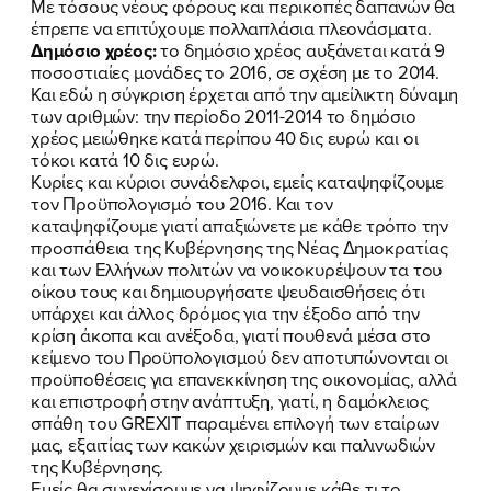
Με τόσους νέους φόρους και περικοπές δαπανών θα
έπρεπε να επιτύχουμε πολλαπλάσια πλεονάσματα.
Δημόσιο χρέος:
το δημόσιο χρέος αυξάνεται κατά 9
ποσοστιαίες μονάδες το 2016, σε σχέση με το 2014.
Και εδώ η σύγκριση έρχεται από την αμείλικτη δύναμη
των αριθμών: την περίοδο 2011-2014 το δημόσιο
χρέος μειώθηκε κατά περίπου 40 δις ευρώ και οι
τόκοι κατά 10 δις ευρώ.
Κυρίες και κύριοι συνάδελφοι, εμείς καταψηφίζουμε
τον Προϋπολογισμό του 2016. Και τον
καταψηφίζουμε γιατί απαξιώνετε με κάθε τρόπο την
προσπάθεια της Κυβέρνησης της Νέας Δημοκρατίας
και των Ελλήνων πολιτών να νοικοκυρέψουν τα του
οίκου τους και δημιουργήσατε ψευδαισθήσεις ότι
υπάρχει και άλλος δρόμος για την έξοδο από την
κρίση άκοπα και ανέξοδα, γιατί πουθενά μέσα στο
κείμενο του Προϋπολογισμού δεν αποτυπώνονται οι
προϋποθέσεις για επανεκκίνηση της οικονομίας, αλλά
και επιστροφή στην ανάπτυξη, γιατί, η δαμόκλειος
σπάθη του GREXIT παραμένει επιλογή των εταίρων
μας, εξαιτίας των κακών χειρισμών και παλινωδιών
της Κυβέρνησης.
Εμείς θα συνεχίσουμε να ψηφίζουμε κάθε τι το