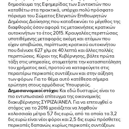
δημοσίευμα της Εφημερίδας των Συντακτών που
καταθέτω στα πρακτικά, υπάρχει πολύ πρόσφατο
πόρισμα του Σώματος Ελεγκτών Επιθεωρητών
Δημόσιας Διοίκησης που καταδεικνύει το μέγεθος της
διαφθοράς όσον αφορά τις μετακινήσεις κρατικών
αυτοκινήτων το έτος 2015. Κραυγαλέες περιπτώσεις
υποτιθέμενης μεταφοράς ακόμη και ατόμων που
είχαν αποβιώσει, περίπτωση κρατικού αυτοκινήτου
που διένυσε 627 χλμ σε 40 λεπτά και άλλες πολλές
περιπτώσεις. Κύριοι της Κυβέρνησης, βάλτε πρώτα
τάξη στις υπηρεσίες, σταματήστε την κατασπατάληση
του χρήματος εκεί, προτού να καταφεύγετε στις
περαιτέρω περικοπές συντάξεων και στην αύξηση
των φόρων. Για το θέμα αυτό κατέθεσα σήμερα
ερώτηση στους αρμόδιους Υπουργούς.
Δημοσιονομικοί στόχοι:
Και εδώ δυστυχώς είναι το
πιο εντυπωσιακό επίτευγμα της οικονομικής
διακυβέρνησης ΣΥΡΙΖΑ/ΑΝΕΛ. Για να επιτευχθεί ο
στόχος για το 2016 χρειάζεται να ληφθούν
κολοσσιαία μέτρα 5,7 δις ευρώ, από τα οποία τα 3,2
δις ευρώ είναι νέοι φόροι και 2,5 δις ευρώ πρόσθετες
περικοπές δαπανών, κυρίως περικοπές συντάξεων.