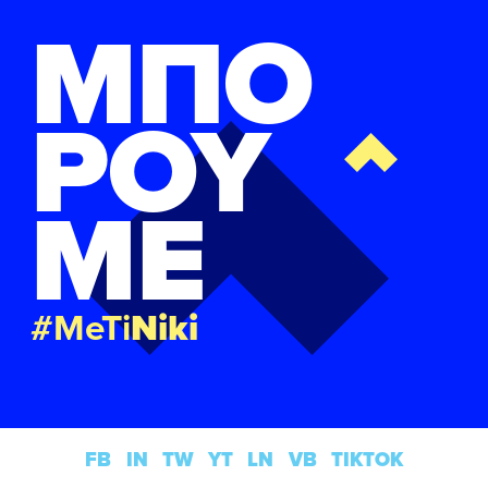
ΜΠΟ
ΡΟΥ
ΜΕ
#MeTi
Niki
FB
IN
TW
YT
LN
VB
TIKTOK