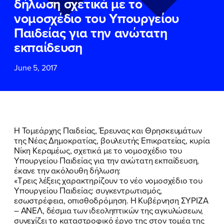
δήλωση σχετικά με το
ΕΠΙΘΕΤΟ
ΕΠΙΘΕΤΟ
*
*
νομοσχέδιο του Υπουργείου
Παιδείας για την ανώτατη
ΤΗΛΕΦΩΝΟ
ΤΗΛΕΦΩΝΟ
*
εκπαίδευση
June 5, 2017
EMAIL
EMAIL
*
*
Αποδέχομαι την
Αποδέχομαι την
Πολιτική
Πολιτική
Προστασίας Προσωπικών
Προστασίας Προσωπικών
Δεδομένων
Δεδομένων
και τους τους
και τους τους
Όρους
Όρους
Η Τομεάρχης Παιδείας, Έρευνας και Θρησκευμάτων
Χρήσης
Χρήσης
του δικτυακού τόπου του
του δικτυακού τόπου του
της Νέας Δημοκρατίας, βουλευτής Επικρατείας, κυρία
Πολιτικού Γραφείου της Βουλευτού
Πολιτικού Γραφείου της Βουλευτού
Νίκη Κεραμέως, σχετικά με το νομοσχέδιο του
Νίκης Κεραμέως
Νίκης Κεραμέως
Υπουργείου Παιδείας για την ανώτατη εκπαίδευση,
έκανε την ακόλουθη δήλωση:
«Τρεις λέξεις χαρακτηρίζουν το νέο νομοσχέδιο του
ΥΠΟΒΟΛΗ
ΥΠΟΒΟΛΗ
Υπουργείου Παιδείας: συγκεντρωτισμός,
εσωστρέφεια, οπισθοδρόμηση. Η Κυβέρνηση ΣΥΡΙΖΑ
– ΑΝΕΛ, δέσμια των ιδεοληπτικών της αγκυλώσεων,
συνεχίζει το καταστροφικό έργο της στον τομέα της