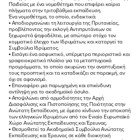
Παιδείας με ένα νομοθέτημα που επιφέρει καίρια
πλήγματα στην τριτοβάθμια εκπαίδευση.
Ένα νομοθέτημα, το οποίο, ενδεικτικά:
▪ Αποδιοργανώνει τη λειτουργία της Πρυτανείας,
προβλέποντας την εκλογή Αντιπρυτάνεων σε
ξεχωριστά ψηφοδέλτια, με απώτερο στόχο τον
κομματικό έλεγχο των Ιδρυμάτων, και καταργεί τα
Συμβούλια Ιδρύματος.
▪ Εισάγει ένα ασφυκτικό, υπέρμετρα περιοριστικό και
γραφειοκρατικό πλαίσιο για τα μεταπτυχιακά
προγράμματα, το οποίο ακυρώνει την αναπτυξιακή
τους προοπτική και τα καταδικάζει σε παρακμή, αν
ΠΟΙΑ ΕΙΜΑΙ
όχι σε αφανισμό.
▪ Επαναφέρει μια παρωχημένη και επικίνδυνη
ΕΡΓΟ
αντίληψη για το ακαδημαϊκό άσυλο.
▪ Αποψιλώνει από αρμοδιότητες την Αρχή
Διασφάλισης και Πιστοποίησης της Ποιότητας στην
ΕΚΔΗΛΩΣΕΙΣ
Ανώτατη Εκπαίδευση, με άμεσο κίνδυνο την αποκοπή
των ελληνικών Ιδρυμάτων από τον Ενιαίο Ευρωπαϊκό
ΝΕΑ
Χώρο Ανώτατης Εκπαίδευσης και Έρευνας.
▪ Θεσμοθετεί τα Ακαδημαϊκά Συμβούλια Ανώτατης
ΕΛΑ ΚΙ ΕΣΥ
Εκπαίδευσης και Έρευνας σε κάθε διοικητική