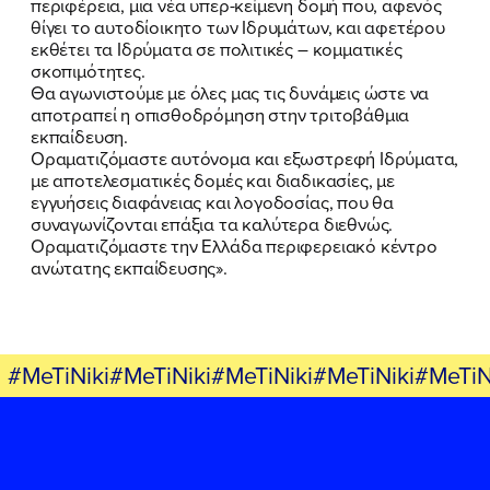
περιφέρεια, μια νέα υπερ-κείμενη δομή που, αφενός
θίγει το αυτοδίοικητο των Ιδρυμάτων, και αφετέρου
εκθέτει τα Ιδρύματα σε πολιτικές – κομματικές
σκοπιμότητες.
FB
IN
TW
YT
LN
VB
TIKTOK
Θα αγωνιστούμε με όλες μας τις δυνάμεις ώστε να
αποτραπεί η οπισθοδρόμηση στην τριτοβάθμια
εκπαίδευση.
Οραματιζόμαστε αυτόνομα και εξωστρεφή Ιδρύματα,
με αποτελεσματικές δομές και διαδικασίες, με
εγγυήσεις διαφάνειας και λογοδοσίας, που θα
συναγωνίζονται επάξια τα καλύτερα διεθνώς.
Οραματιζόμαστε την Ελλάδα περιφερειακό κέντρο
ανώτατης εκπαίδευσης».
#MeTiNiki#MeTiNiki#MeTiNiki#MeTiNiki#MeTiN