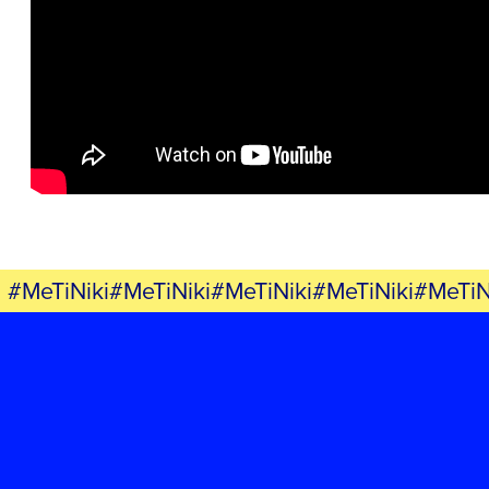
ΕΡΓΟ
ΕΚΔΗΛΩΣΕΙΣ
ΝΕΑ
ΕΛΑ ΚΙ ΕΣΥ
#MeTiNiki#MeTiNiki#MeTiNiki#MeTiNiki#MeTiN
FB
IN
TW
YT
LN
VB
TIKTOK