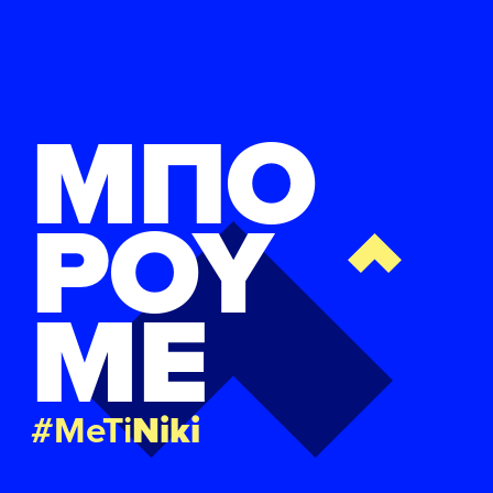
ΜΠΟ
ΡΟΥ
ΜΕ
#MeTi
Niki