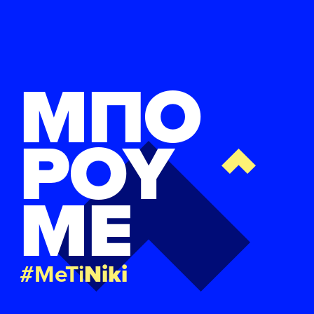
ΜΠΟ
ΡΟΥ
ΜΕ
#MeTi
Niki