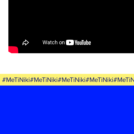
ΕΡΓΟ
ΕΚΔΗΛΩΣΕΙΣ
ΝΕΑ
ΕΛΑ ΚΙ ΕΣΥ
#MeTiNiki#MeTiNiki#MeTiNiki#MeTiNiki#MeTiN
FB
IN
TW
YT
LN
VB
TIKTOK