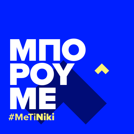
ΜΠΟ
ΡΟΥ
ΜΕ
#MeTi
Niki