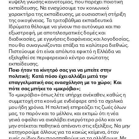
κυψέλη γνώσης-καινοτομίας, που παρέχει ποιοτική
εκπαίδευσης. Να ενισχύσουμε τον κοινωνικό
χαρακτήρα της εκπαίδευσης, με ουσιαστική στήριξη
της οικογένειας. Τα τριτοβάθμια εκπαιδευτικά
Ιδρύματα θέλουμε να γίνουν πιο αυτόνομα και πιο
εξωστρεφή, με αποτελεσματικές δομές και
διαδικασίες, με εγγυήσεις διαφάνειας και λογοδοσίας,
που θα συναγωνίζονται επάξια τα καλύτερα διεθνώς.
Πιστεύουμε ότι είναι απόλυτα εφικτό η Ελλάδα να
εξελιχθεί σε περιφερειακό κέντρο ανώτατης
εκπαίδευσης.
Ποιο ήταν τα κίνητρό σας για να μπείτε στην
πολιτική; Κατά πόσο έχει αλλάξει μετά την
επαγγελματική σας ενασχόληση με το χώρο; Και
πότε σας μπήκε το «μικρόβιο»;
Το «μικρόβιο» όπως λέτε υπήρχε ανέκαθεν, καθώς η
συμμετοχή στα κοινά με ενδιέφερε από τα σχολικά
μου ήδη χρόνια. Η πολιτική επηρεάζει τις ζωές όλων
μας, το παρόν και το μέλλον, και εκτιμώ ότι η νέα
γενιά οφείλει να αναλάβει ενεργότερο ρόλο και να
μην στέκεται παθητικά απέναντι στις εξελίξεις. Να μην
κατηγορούμε άλλους για τα κακώς κείμενα, όταν
εμείς οι ίδιοι δεν προσπαθούμε να τα αλλάξουμε. Με