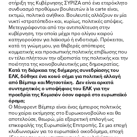
στήριξη της Κυβέρνησης ΣΥΡΙΖΑ από ένα ετερόκλητο
συνδυασμό προθύμων βουλευτών à la carte είναι,
εκτιμώ, πολιτικά ανήθικο. Βουλευτές αλλάζουν εν μία
νυκτί «στρατόπεδο» και, κυρίως, πολιτικές απόψεις.
FB
IN
TW
YT
LN
VB
TIKTOK
Μετεγγράφονται από την αντιπολίτευση στην
κυβέρνηση, την οποία μέχρι προ ολίγου καιρού
κατηγορούσαν για λαϊκισμό ή ενδοτισμό. Πρόκειται,
κατά τη γνώμη μου, για θλιβερές απόπειρες
κομματικής και προσωπικής πολιτικής επιβίωσης που
εν τέλει πλήττουν την αξιοπιστία της πολιτικής και την
ποιότητα της κοινοβουλευτικής μας δημοκρατίας.
Κατά τη διάρκεια της διήμερης συνεδρίασης του
ΕΛΚ, δόθηκε ένα κοινό σήμα για πολιτική αλλαγή
από Βέμπερ και Μητσοτάκη. Δεν είναι αρκετά
συντηρητικός ο υποψήφιος του ΕΛΚ για την
προεδρία της Κομισιόν όσον αφορά στο ευρωπαϊκό
όραμα;
Ο Μάνφρεντ Βέμπερ είναι ένας έμπειρος πολιτικός
που χαίρει εκτίμησης στο Ευρωκοινοβούλιο και θα
αποτελούσε, θεωρώ, μία εξαιρετική επιλογή ως
επικεφαλής της Ευρωπαϊκής Επιτροπής. Σε μια εποχή
κλυδωνισμών για το ευρωπαϊκό οικοδόμημα, εποχή