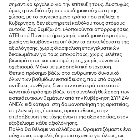
σημαντικό εργαλείο για την επίτευξή τους. Δυστυχώς
όμως η αναδιάταξη του ακαδημαϊκού χάρτη της
χώρας, με το συγκεκριμένο τρόπο που επέλεξε η
Κυβέρνηση, δεν εξυπηρετεί καθόλου τους στόχους
αυτούς. Σας θυμίζω ότι υλοποιούνται απορροφήσεις
ΑΤΕΙ από Πανεπιστήμια χωρίς ακαδημαϊκά κριτήρια,
χωρίς να λαμβάνονται υπ’ όψιν τα αποτελέσματα της
αξιολόγησης, χωρίς διασφάλιση επαγγελματικών
δικαιωμάτων για τους αποφοίτους, χωρίς μελέτες
βιωσιμότητας και σκοπιμότητας, χωρίς συνολικό
σχεδιασμό. Μόνο με μικροπολιτική στόχευση.
Θετικό πρόσημο βάζω στο ανθρώπινο δυναμικό
όλων των βαθμίδων εκπαίδευσης, που υπό συχνά
αντίξοες συνθήκες δίνει τον καλύτερό του εαυτό.
Αρνητικό πρόσημο βάζω στη συνολική θεώρηση των
εκπαιδευτικών θεμάτων από την Κυβέρνηση ΣΥΡΙΖΑ/
ΑΝΕΛ: ειδικότερα, στη δαιμονοποίηση της αριστείας,
στη λογική της ήσσονος προσπάθειας, στην
επιβράβευση της τύχης έναντι της αξιοκρατίας, στον
εξοβελισμό κάθε αξιολόγησης.
Πολλά θα θέλαμε να αλλάξουμε. Οραματιζόμαστε ένα
σύγχρονο, ασφαλές δημόσιο σχολείο για όλους, ως