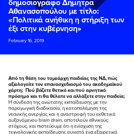
δημοσιογράφο Δήμητρα
ΕΠΙΘΕΤΟ
ΕΠΙΘΕΤΟ
*
*
Αθανασοπούλου με τίτλο:
«Πολιτικά ανήθικη η στήριξη των
ΤΗΛΕΦΩΝΟ
ΤΗΛΕΦΩΝΟ
*
έξι στην κυβέρνηση»
February 16, 2019
EMAIL
EMAIL
*
*
Αποδέχομαι την
Αποδέχομαι την
Πολιτική
Πολιτική
Προστασίας Προσωπικών
Προστασίας Προσωπικών
Δεδομένων
Δεδομένων
και τους τους
και τους τους
Όρους
Όρους
Από τη θέση του τομεάρχη παιδείας της ΝΔ, πώς
Χρήσης
Χρήσης
του δικτυακού τόπου του
του δικτυακού τόπου του
αξιολογείτε τον επανασχεδιασμό του ακαδημαϊκού
Πολιτικού Γραφείου της Βουλευτού
Πολιτικού Γραφείου της Βουλευτού
χάρτη; Πού βάζετε θετικό και πού αρνητικό
Νίκης Κεραμέως
Νίκης Κεραμέως
πρόσημο και τι θα θέλατε να αλλάξετε στην παιδεία;
Η σύνδεση της ανώτατης εκπαίδευσης με την
παραγωγική διαδικασία, η καταπολέμηση της
ΥΠΟΒΟΛΗ
ΥΠΟΒΟΛΗ
νεανικής ανεργίας και η αναστροφή του εκθετικά
αυξανόμενου brain drain, αποτελούν εθνικούς
στόχους, και πιστεύουμε ότι η ενίσχυση της
τεχνολογικής εκπαίδευσης συνιστά ένα εξαιρετικά