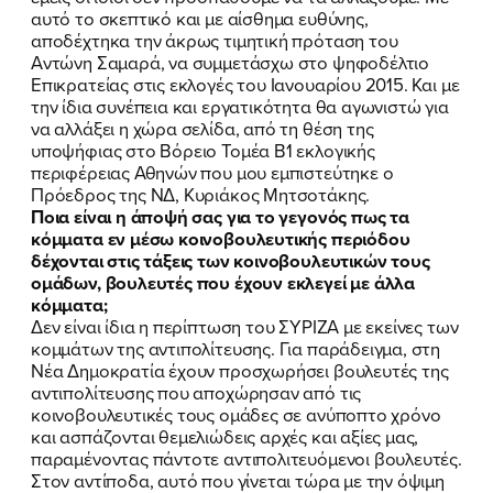
αυτό το σκεπτικό και με αίσθημα ευθύνης,
αποδέχτηκα την άκρως τιμητική πρόταση του
Αντώνη Σαμαρά, να συμμετάσχω στο ψηφοδέλτιο
Επικρατείας στις εκλογές του Ιανουαρίου 2015. Και με
την ίδια συνέπεια και εργατικότητα θα αγωνιστώ για
να αλλάξει η χώρα σελίδα, από τη θέση της
υποψήφιας στο Βόρειο Τομέα Β1 εκλογικής
περιφέρειας Αθηνών που μου εμπιστεύτηκε ο
Πρόεδρος της ΝΔ, Κυριάκος Μητσοτάκης.
Ποια είναι η άποψή σας για το γεγονός πως τα
κόμματα εν μέσω κοινοβουλευτικής περιόδου
δέχονται στις τάξεις των κοινοβουλευτικών τους
ΠΟΙΑ ΕΙΜΑΙ
ομάδων, βουλευτές που έχουν εκλεγεί με άλλα
κόμματα;
ΕΡΓΟ
Δεν είναι ίδια η περίπτωση του ΣΥΡΙΖΑ με εκείνες των
κομμάτων της αντιπολίτευσης. Για παράδειγμα, στη
Νέα Δημοκρατία έχουν προσχωρήσει βουλευτές της
ΕΚΔΗΛΩΣΕΙΣ
αντιπολίτευσης που αποχώρησαν από τις
κοινοβουλευτικές τους ομάδες σε ανύποπτο χρόνο
ΝΕΑ
και ασπάζονται θεμελιώδεις αρχές και αξίες μας,
παραμένοντας πάντοτε αντιπολιτευόμενοι βουλευτές.
ΕΛΑ ΚΙ ΕΣΥ
Στον αντίποδα, αυτό που γίνεται τώρα με την όψιμη