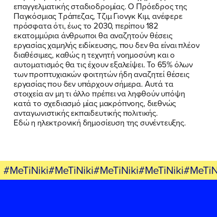
επαγγελματικής σταδιοδρομίας. Ο Πρόεδρος της
Παγκόσμιας Τράπεζας, Τζιμ Γιονγκ Κιμ, ανέφερε
πρόσφατα ότι, έως το 2030, περίπου 182
εκατομμύρια άνθρωποι θα αναζητούν θέσεις
εργασίας χαμηλής ειδίκευσης, που δεν θα είναι πλέον
διαθέσιμες, καθώς η τεχνητή νοημοσύνη και ο
αυτοματισμός θα τις έχουν εξαλείψει. Το 65% όλων
των προπτυχιακών φοιτητών ήδη αναζητεί θέσεις
εργασίας που δεν υπάρχουν σήμερα. Αυτά τα
στοιχεία αν μη τι άλλο πρέπει να ληφθούν υπόψη
κατά το σχεδιασμό μίας μακρόπνοης, διεθνώς
ανταγωνιστικής εκπαιδευτικής πολιτικής.
Εδώ η ηλεκτρονική δημοσίευση της συνέντευξης.
#MeTiNiki#MeTiNiki#MeTiNiki#MeTiNiki#MeTiN