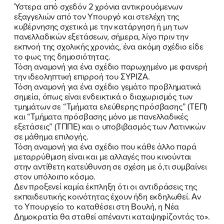
Ύστερα από σχεδόν 2 χρόνια αντικρουόμενων
εξαγγελιών από τον Υπουργό και στελέχη της
κυβέρνησης σχετικά με την κατάργηση ή μη των
πανελλαδικών εξετάσεων, σήμερα, λίγο πριν την
εκπνοή της σχολικής χρονιάς, ένα ακόμη σχέδιο είδε
το φως της δημοσιότητας.
ΠΟΙΑ ΕΙΜΑΙ
Τόση αναμονή για ένα σχέδιο παρωχημένο με φανερή
την ιδεοληπτική επιρροή του ΣΥΡΙΖΑ.
ΕΡΓΟ
Τόση αναμονή για ένα σχέδιο γεμάτο προβληματικά
σημεία, όπως είναι ενδεικτικά ο διαχωρισμός των
ΕΚΔΗΛΩΣΕΙΣ
τμημάτων σε “Τμήματα ελεύθερης πρόσβασης” (ΤΕΠ)
και “Τμήματα πρόσβασης μόνο με πανελλαδικές
εξετάσεις” (ΤΠΠΕ) και ο υποβιβασμός των Λατινικών
ΝΕΑ
σε μάθημα επιλογής.
Τόση αναμονή για ένα σχέδιο που κάθε άλλο παρά
ΕΛΑ ΚΙ ΕΣΥ
μεταρρύθμιση είναι και με αλλαγές που κινούνται
στην αντίθετη κατεύθυνση σε σχέση με ό,τι συμβαίνει
στον υπόλοιπο κόσμο.
Δεν προξενεί καμία έκπληξη ότι οι αντιδράσεις της
εκπαιδευτικής κοινότητας έχουν ήδη εκδηλωθεί. Αν
FB
IN
TW
YT
LN
VB
TIKTOK
το Υπουργείο το καταθέσει στη Βουλή, η Νέα
Δημοκρατία θα σταθεί απέναντι καταψηφίζοντάς το».