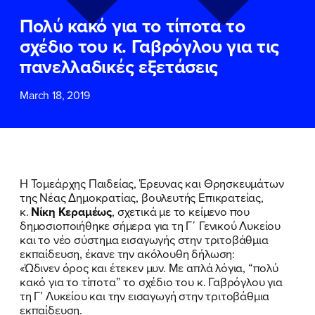
ΕΠΙΘΕΤΟ
ΕΠΙΘΕΤΟ
*
*
Πολύ κακό για το τίποτα το
σχέδιο του κ. Γαβρόγλου για τις
ΤΗΛΕΦΩΝΟ
ΤΗΛΕΦΩΝΟ
*
πανελλαδικές εξετάσεις
March 18, 2019
EMAIL
EMAIL
*
*
Αποδέχομαι την
Αποδέχομαι την
Πολιτική
Πολιτική
Προστασίας Προσωπικών
Προστασίας Προσωπικών
Δεδομένων
Δεδομένων
και τους τους
και τους τους
Όρους
Όρους
Η Τομεάρχης Παιδείας, Έρευνας και Θρησκευμάτων
Χρήσης
Χρήσης
του δικτυακού τόπου του
του δικτυακού τόπου του
της Νέας Δημοκρατίας, βουλευτής Επικρατείας,
Πολιτικού Γραφείου της Βουλευτού
Πολιτικού Γραφείου της Βουλευτού
κ.
Νίκη Κεραμέως
, σχετικά με το κείμενο που
Νίκης Κεραμέως
Νίκης Κεραμέως
δημοσιοποιήθηκε σήμερα για τη Γ΄ Γενικού Λυκείου
και το νέο σύστημα εισαγωγής στην τριτοβάθμια
εκπαίδευση, έκανε την ακόλουθη δήλωση:
ΥΠΟΒΟΛΗ
ΥΠΟΒΟΛΗ
«Ώδινεν όρος και έτεκεν μυν. Με απλά λόγια, “πολύ
κακό για το τίποτα” το σχέδιο του κ. Γαβρόγλου για
τη Γ’ Λυκείου και την εισαγωγή στην τριτοβάθμια
εκπαίδευση.