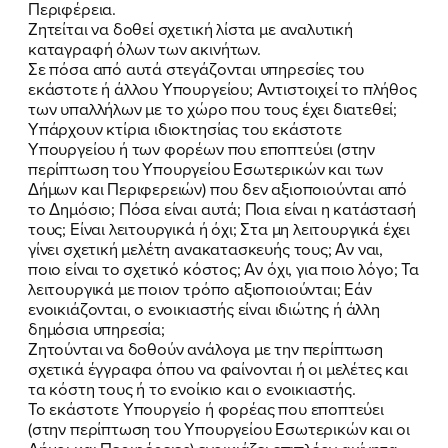
Περιφέρεια.
ΕΛΑ ΚΙ ΕΣΥ
Ζητείται να δοθεί σχετική λίστα με αναλυτική
καταγραφή όλων των ακινήτων.
Σε πόσα από αυτά στεγάζονται υπηρεσίες του
εκάστοτε ή άλλου Υπουργείου; Αντιστοιχεί το πλήθος
των υπαλλήλων με το χώρο που τους έχει διατεθεί;
FB
IN
TW
YT
LN
VB
TIKTOK
Υπάρχουν κτίρια ιδιοκτησίας του εκάστοτε
Υπουργείου ή των φορέων που εποπτεύει (στην
περίπτωση του Υπουργείου Εσωτερικών και των
Δήμων και Περιφερειών) που δεν αξιοποιούνται από
το Δημόσιο; Πόσα είναι αυτά; Ποια είναι η κατάστασή
τους; Είναι λειτουργικά ή όχι; Στα μη λειτουργικά έχει
γίνει σχετική μελέτη ανακατασκευής τους; Αν ναι,
ποιο είναι το σχετικό κόστος; Αν όχι, για ποιο λόγο; Τα
λειτουργικά με ποιον τρόπο αξιοποιούνται; Εάν
ενοικιάζονται, ο ενοικιαστής είναι ιδιώτης ή άλλη
δημόσια υπηρεσία;
Ζητούνται να δοθούν ανάλογα με την περίπτωση
σχετικά έγγραφα όπου να φαίνονται ή οι μελέτες και
τα κόστη τους ή το ενοίκιο και ο ενοικιαστής.
Το εκάστοτε Υπουργείο ή φορέας που εποπτεύει
(στην περίπτωση του Υπουργείου Εσωτερικών και οι