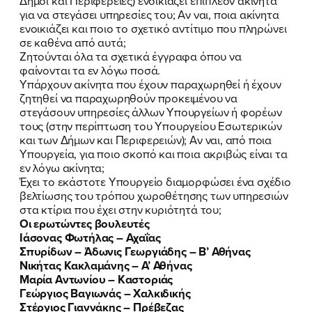
Δήμοι και Περιφέρειες) ενοικιάζει επιπλέον ακίνητα
για να στεγάσει υπηρεσίες του; Αν ναι, ποια ακίνητα
ενοικιάζει και ποιο το σχετικό αντίτιμο που πληρώνει
σε καθένα από αυτά;
Ζητούνται όλα τα σχετικά έγγραφα όπου να
φαίνονται τα εν λόγω ποσά.
Υπάρχουν ακίνητα που έχουν παραχωρηθεί ή έχουν
ζητηθεί να παραχωρηθούν προκειμένου να
στεγάσουν υπηρεσίες άλλων Υπουργείων ή φορέων
τους (στην περίπτωση του Υπουργείου Εσωτερικών
και των Δήμων και Περιφερειών); Αν ναι, από ποια
Υπουργεία, για ποιο σκοπό και ποια ακριβώς είναι τα
εν λόγω ακίνητα;
Έχει το εκάστοτε Υπουργείο διαμορφώσει ένα σχέδιο
βελτίωσης του τρόπου χωροθέτησης των υπηρεσιών
στα κτίρια που έχει στην κυριότητά του;
Οι ερωτώντες βουλευτές
Ιάσονας Φωτήλας – Αχαΐας
Σπυρίδων – Άδωνις Γεωργιάδης – Β’ Αθήνας
Νικήτας Κακλαμάνης – Α’ Αθήνας
Μαρία Αντωνίου – Καστοριάς
Γεώργιος Βαγιωνάς – Χαλκιδικής
Στέργιος Γιαννάκης – Πρέβεζας