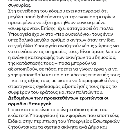
συγκυρίας.
Στη συνείδηση του κόσμου έχει καταγραφεί ότι
μεγάλα ποσά ξοδεύονται για την ενοικίαση κτιρίων
προκειμένου να εξυπηρετηθούν συγκεκριμένα
«συμφέροντα». Επίσης, έχει καταγραφεί ότι πολλά
Υπουργεία έχουν στο «περιουσιολόγιο» τους έναν
υπερβολικά μεγάλο αριθμό ακινήτων όταν την ίδια
στιγμή άλλα Υπουργεία αναζητούν νέους χώρους για
να στεγάσουν τις υπηρεσίες τους. Είναι άμεση λοιπόν
η ανάγκη καταγραφής των ακινήτων του δημοσίου,
της κατάστασής τους – πόσα μπορούν να
αξιοποιηθούν, σε πόσα πρέπει να γίνουν έργα για να
χρησιμοποιηθούν και ποιο το κόστος επισκευής τους
– και της αξίας τους με σκοπό να διαμορφωθεί ένας
ΠΟΙΑ ΕΙΜΑΙ
στρατηγικός σχεδιασμός αξιοποίησής τους προς το
συμφέρον του κράτους και των πολιτών του.
ΕΡΓΟ
Δεδομένων των προεκτεθέντων ερωτώνται οι
αρμόδιοι Υπουργοί:
ΕΚΔΗΛΩΣΕΙΣ
Πόσα και ποια είναι τα ακίνητα ιδιοκτησίας του
εκάστοτε Υπουργείου ή των φορέων που εποπτεύει;
Ειδικά στην περίπτωση του Υπουργείου Εσωτερικών
ΝΕΑ
ζητούνται και τα σχετικά ακίνητα ανά Δήμο και