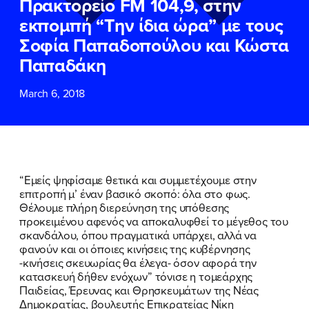
Πρακτορείο FM 104,9, στην
ΕΠΙΘΕΤΟ
ΕΠΙΘΕΤΟ
*
*
εκπομπή “Την ίδια ώρα” με τους
Σοφία Παπαδοπούλου και Κώστα
ΤΗΛΕΦΩΝΟ
ΤΗΛΕΦΩΝΟ
*
Παπαδάκη
March 6, 2018
EMAIL
EMAIL
*
*
Αποδέχομαι την
Αποδέχομαι την
Πολιτική
Πολιτική
Προστασίας Προσωπικών
Προστασίας Προσωπικών
Δεδομένων
Δεδομένων
και τους τους
και τους τους
Όρους
Όρους
“Εμείς ψηφίσαμε θετικά και συμμετέχουμε στην
Χρήσης
Χρήσης
του δικτυακού τόπου του
του δικτυακού τόπου του
επιτροπή μ’ έναν βασικό σκοπό: όλα στο φως.
Πολιτικού Γραφείου της Βουλευτού
Πολιτικού Γραφείου της Βουλευτού
Θέλουμε πλήρη διερεύνηση της υπόθεσης
Νίκης Κεραμέως
Νίκης Κεραμέως
προκειμένου αφενός να αποκαλυφθεί το μέγεθος του
σκανδάλου, όπου πραγματικά υπάρχει, αλλά να
φανούν και οι όποιες κινήσεις της κυβέρνησης
ΥΠΟΒΟΛΗ
ΥΠΟΒΟΛΗ
-κινήσεις σκευωρίας θα έλεγα- όσον αφορά την
κατασκευή δήθεν ενόχων” τόνισε η τομεάρχης
Παιδείας, Έρευνας και Θρησκευμάτων της Νέας
Δημοκρατίας, βουλευτής Επικρατείας Νίκη