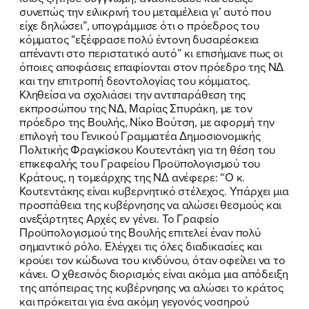
συνεπώς την ειλικρινή του μεταμέλεια γι’ αυτό που
είχε δηλώσει”, υπογράμμισε ότι ο πρόεδρος του
κόμματος “εξέφρασε πολύ έντονη δυσαρέσκεια
απέναντι στο περιστατικό αυτό” κι επισήμανε πως οι
FB
IN
TW
YT
LN
VB
TIKTOK
όποιες αποφάσεις επαφίονται στον πρόεδρο της ΝΔ
και την επιτροπή δεοντολογίας του κόμματος.
Κληθείσα να σχολιάσει την αντιπαράθεση της
εκπροσώπου της ΝΔ, Μαρίας Σπυράκη, με τον
πρόεδρο της Βουλής, Νίκο Βούτση, με αφορμή την
επιλογή του Γενικού Γραμματέα Δημοσιονομικής
Πολιτικής Φραγκίσκου Κουτεντάκη για τη θέση του
επικεφαλής του Γραφείου Προϋπολογισμού του
Κράτους, η τομεάρχης της ΝΔ ανέφερε: “Ο κ.
Κουτεντάκης είναι κυβερνητικό στέλεχος. Υπάρχει μια
προσπάθεια της κυβέρνησης να αλώσει θεσμούς και
ανεξάρτητες Αρχές εν γένει. Το Γραφείο
Προϋπολογισμού της Βουλής επιτελεί έναν πολύ
σημαντικό ρόλο. Ελέγχει τις όλες διαδικασίες και
κρούει τον κώδωνα του κινδύνου, όταν οφείλει να το
κάνει. Ο χθεσινός διορισμός είναι ακόμα μια απόδειξη
της απόπειρας της κυβέρνησης να αλώσει το κράτος
και πρόκειται για ένα ακόμη γεγονός νοσηρού