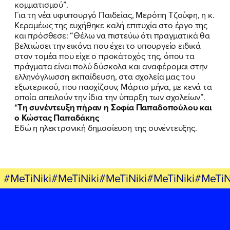
κομματισμού”.
Για τη νέα υφυπουργό Παιδείας, Μερόπη Τζούφη, η κ.
Κεραμέως της ευχήθηκε καλή επιτυχία στο έργο της
και πρόσθεσε: “Θέλω να πιστεύω ότι πραγματικά θα
βελτιώσει την εικόνα που έχει το υπουργείο ειδικά
στον τομέα που είχε ο προκάτοχός της, όπου τα
πράγματα είναι πολύ δύσκολα και αναφέρομαι στην
ελληνόγλωσση εκπαίδευση, στα σχολεία μας του
εξωτερικού, που πασχίζουν, Μάρτιο μήνα, με κενά τα
οποία απειλούν την ίδια την ύπαρξη των σχολείων”.
*Τη συνέντευξη πήραν η Σοφία Παπαδοπούλου και
ο Κώστας Παπαδάκης
Εδώ η ηλεκτρονική δημοσίευση της συνέντευξης.
#MeTiNiki#MeTiNiki#MeTiNiki#MeTiNiki#MeTiN