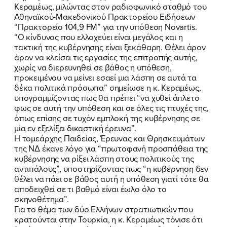
Κεραμέως, μιλώντας στον ραδιοφωνικό σταθμό του
Αθηναϊκού-Μακεδονικού Πρακτορείου Ειδήσεων
“Πρακτορείο 104,9 FM” για την υπόθεση Novartis.
“Ο κίνδυνος που ελλοχεύει είναι μεγάλος και η
τακτική της κυβέρνησης είναι ξεκάθαρη. Θέλει άρον
άρον να κλείσει τις εργασίες της επιτροπής αυτής,
χωρίς να διερευνηθεί σε βάθος η υπόθεση,
προκειμένου να μείνει εσαεί μια λάσπη σε αυτά τα
δέκα πολιτικά πρόσωπα” σημείωσε η κ. Κεραμέως,
υπογραμμίζοντας πως θα πρέπει “να χυθεί άπλετο
φως σε αυτή την υπόθεση και σε όλες τις πτυχές της,
όπως επίσης σε τυχόν εμπλοκή της κυβέρνησης σε
μία εν εξελίξει δικαστική έρευνα”.
Η τομεάρχης Παιδείας, Έρευνας και Θρησκευμάτων
της ΝΔ έκανε λόγο για “πρωτοφανή προσπάθεια της
κυβέρνησης να ρίξει λάσπη στους πολιτικούς της
αντιπάλους”, υποστηρίζοντας πως “η κυβέρνηση δεν
θέλει να πάει σε βάθος αυτή η υπόθεση γιατί τότε θα
αποδειχθεί σε τι βαθμό είναι έωλο όλο το
σκηνοθέτημα”.
Για το θέμα των δύο Ελλήνων στρατιωτικών που
κρατούνται στην Τουρκία, η κ. Κεραμέως τόνισε ότι