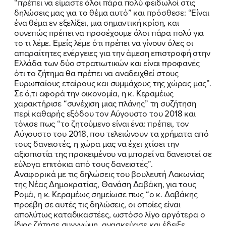
“πρέπει να είμαστε όλοι πάρα πολύ φειδωλοί στις
δηλώσεις μας για το θέμα αυτό” και πρόσθεσε: “Είναι
ένα θέμα εν εξελίξει, μια σημαντική κρίση, και
συνεπώς πρέπει να προσέχουμε όλοι πάρα πολύ για
το τι λέμε. Εμείς λέμε ότι πρέπει να γίνουν όλες οι
απαραίτητες ενέργειες για την άμεση επιστροφή στην
Ελλάδα των δύο στρατιωτικών και είναι προφανές
ότι το ζήτημα θα πρέπει να αναδειχθεί στους
Ευρωπαίους εταίρους και συμμάχους της χώρας μας”.
Σε ό,τι αφορά την οικονομία, η κ. Κεραμέως
χαρακτήρισε “συνέχιση μιας πλάνης” τη συζήτηση
περί καθαρής εξόδου τον Αύγουστο του 2018 και
τόνισε πως “το ζητούμενο είναι ένα: πρέπει, τον
ΠΟΙΑ ΕΙΜΑΙ
Αύγουστο του 2018, που τελειώνουν τα χρήματα από
τους δανειστές, η χώρα μας να έχει χτίσει την
ΕΡΓΟ
αξιοπιστία της προκειμένου να μπορεί να δανειστεί σε
εύλογα επιτόκια από τους δανειστές”.
ΕΚΔΗΛΩΣΕΙΣ
Αναφορικά με τις δηλώσεις του βουλευτή Λακωνίας
της Νέας Δημοκρατίας, Θανάση Δαβάκη, για τους
Ρομά, η κ. Κεραμέως σημείωσε πως “ο κ. Δαβάκης
ΝΕΑ
προέβη σε αυτές τις δηλώσεις, οι οποίες είναι
απολύτως καταδικαστέες, ωστόσο λίγο αργότερα ο
ΕΛΑ ΚΙ ΕΣΥ
ίδιος ζήτησε συγγνώμη, ανασκεύασε και έδειξε