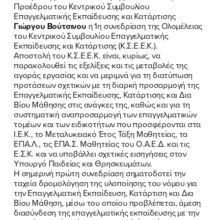
Προέδρου του Κεντρικού Συμβουλίου
Επαγγελματικής Εκπαίδευσης και Κατάρτισης
Γιώργου Βούτσινου
η 1η συνεδρίαση της Ολομέλειας
του Κεντρικού Συμβουλίου Επαγγελματικής
Εκπαίδευσης και Κατάρτισης (Κ.Σ.Ε.Ε.Κ.).
Αποστολή του Κ.Σ.Ε.Ε.Κ. είναι, κυρίως, να
παρακολουθεί τις εξελίξεις και τις μεταβολές της
αγοράς εργασίας και να μεριμνά για τη διατύπωση
προτάσεων σχετικών με τη διαρκή προσαρμογή της
Επαγγελματικής Εκπαίδευσης, Κατάρτισης και Δια
Βίου Μάθησης στις ανάγκες της, καθώς και για τη
συστηματική αναπροσαρμογή των επαγγελματικών
τομέων και των ειδικοτήτων που προσφέρονται στα
Ι.Ε.Κ., το Μεταλυκειακό Έτος Τάξη Μαθητείας, τα
ΕΠΑ.Λ., τις ΕΠΑ.Σ. Μαθητείας του Ο.Α.Ε.Δ. και τις
Ε.Σ.Κ. και να υποβάλλει σχετικές εισηγήσεις στον
Υπουργό Παιδείας και Θρησκευμάτων.
Η σημερινή πρώτη συνεδρίαση σηματοδοτεί την
ΠΟΙΑ ΕΙΜΑΙ
ταχεία δρομολόγηση της υλοποίησης του νόμου για
την Επαγγελματική Εκπαίδευση, Κατάρτιση και Δια
ΕΡΓΟ
Βίου Μάθηση, μέσω του οποίου προβλέπεται, άμεση
διασύνδεση της επαγγελματικής εκπαίδευσης με την