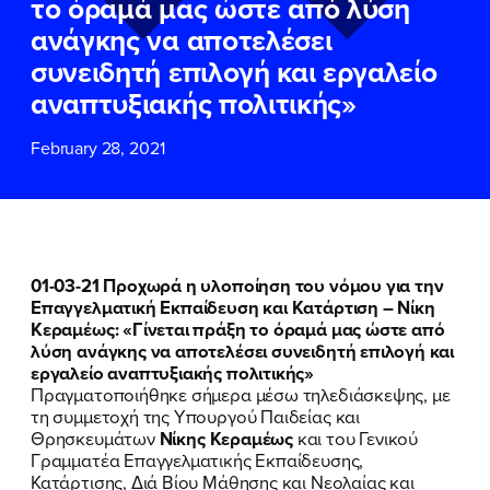
το όραμά μας ώστε από λύση
ΕΠΙΘΕΤΟ
ΕΠΙΘΕΤΟ
*
*
ανάγκης να αποτελέσει
συνειδητή επιλογή και εργαλείο
ΤΗΛΕΦΩΝΟ
ΤΗΛΕΦΩΝΟ
*
αναπτυξιακής πολιτικής»
February 28, 2021
EMAIL
EMAIL
*
*
Αποδέχομαι την
Αποδέχομαι την
Πολιτική
Πολιτική
Προστασίας Προσωπικών
Προστασίας Προσωπικών
Δεδομένων
Δεδομένων
και τους τους
και τους τους
Όρους
Όρους
01-03-21 Προχωρά η υλοποίηση του νόμου για την
Χρήσης
Χρήσης
του δικτυακού τόπου του
του δικτυακού τόπου του
Επαγγελματική Εκπαίδευση και Κατάρτιση – Νίκη
Πολιτικού Γραφείου της Βουλευτού
Πολιτικού Γραφείου της Βουλευτού
Κεραμέως: «Γίνεται πράξη το όραμά μας ώστε από
Νίκης Κεραμέως
Νίκης Κεραμέως
λύση ανάγκης να αποτελέσει συνειδητή επιλογή και
εργαλείο αναπτυξιακής πολιτικής»
Πραγματοποιήθηκε σήμερα μέσω τηλεδιάσκεψης, με
ΥΠΟΒΟΛΗ
ΥΠΟΒΟΛΗ
τη συμμετοχή της Υπουργού Παιδείας και
Θρησκευμάτων
Νίκης Κεραμέως
και του Γενικού
Γραμματέα Επαγγελματικής Εκπαίδευσης,
Κατάρτισης, Διά Βίου Μάθησης και Νεολαίας και