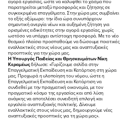
ΕΚΔΗΛΩΣΕΙΣ
αγορά εργασίας, ώστε να καλυφθεί το χάσμα που
παρατηρείται μεταξύ προσφοράς και ζήτησης σε
συγκεκριμένα επαγγέλματα. Στην χώρα μας συμβαίνει
ΝΕΑ
το εξής οξύμωρο: την ίδια ώρα συνυπάρχουν
σημαντική ανεργία νέων και αυξημένη ζήτηση για
ΕΛΑ ΚΙ ΕΣΥ
ορισμένες ειδικότητες στην αγορά εργασίας, χωρίς
ωστόσο να υπάρχει αντίστοιχη προσφορά. Με το νέο
θεσμικό πλαίσιο προσπαθούμε να δώσουμε ποιοτικές
εναλλακτικές στους νέους μας και αναπτυξιακές
προοπτικές για την χώρα μας.
FB
IN
TW
YT
LN
VB
TIKTOK
Η Υπουργός Παιδείας και Θρησκευμάτων Νίκη
Κεραμέως
δήλωσε: «Γυρίζουμε σελίδα στην
Επαγγελματική Εκπαίδευση και Κατάρτιση στη χώρα
μας. Προχωρά η υλοποίηση του νόμου, ώστε η
Επαγγελματική Εκπαίδευση και Κατάρτιση να
συνδεθεί με την πραγματική οικονομία, με τον
πραγματικό κόσμο της εργασίας και από λύση
ανάγκης να αποτελέσει συνειδητή επιλογή και
εργαλείο αναπτυξιακής πολιτικής. Δίνουμε
εναλλακτικές στους νέους μας, δημιουργούμε νέες
αναπτυξιακές προοπτικές για τη χώρα μας».