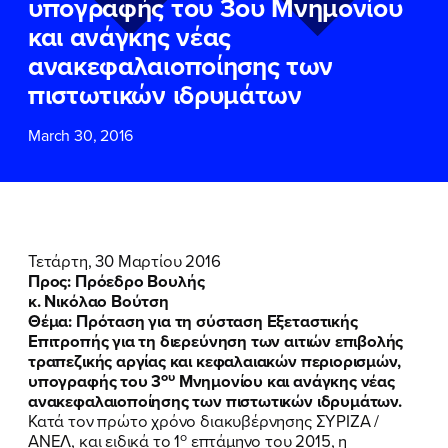
υπογραφής του 3ου Μνημονίου
ΕΠΙΘΕΤΟ
ΕΠΙΘΕΤΟ
*
*
και ανάγκης νέας
ανακεφαλαιοποίησης των
ΤΗΛΕΦΩΝΟ
ΤΗΛΕΦΩΝΟ
*
πιστωτικών ιδρυμάτων
March 30, 2016
EMAIL
EMAIL
*
*
Αποδέχομαι την
Αποδέχομαι την
Πολιτική
Πολιτική
Προστασίας Προσωπικών
Προστασίας Προσωπικών
Δεδομένων
Δεδομένων
και τους τους
και τους τους
Όρους
Όρους
Τετάρτη, 30 Μαρτίου 2016
Χρήσης
Χρήσης
του δικτυακού τόπου του
του δικτυακού τόπου του
Προς:
Πρόεδρο Βουλής
Πολιτικού Γραφείου της Βουλευτού
Πολιτικού Γραφείου της Βουλευτού
κ. Νικόλαο Βούτση
Νίκης Κεραμέως
Νίκης Κεραμέως
Θέμα: Πρόταση για τη σύσταση Εξεταστικής
Επιτροπής για τη διερεύνηση των αιτιών επιβολής
τραπεζικής αργίας και κεφαλαιακών περιορισμών,
ΥΠΟΒΟΛΗ
ΥΠΟΒΟΛΗ
ου
υπογραφής του 3
Μνημονίου και ανάγκης νέας
ανακεφαλαιοποίησης των πιστωτικών ιδρυμάτων.
Κατά τον πρώτο χρόνο διακυβέρνησης ΣΥΡΙΖΑ /
ο
ΑΝΕΛ, και ειδικά το 1
επτάμηνο του 2015, η