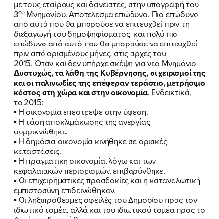
με τους εταίρους και δανειστές, στην υπογραφή του
ου
3
Μνημονίου. Αποτέλεσμα επώδυνο. Πιο επώδυνο
από αυτό που θα μπορούσε να επιτευχθεί πριν τη
διεξαγωγή του δημοψηφίσματος, και πολύ πιο
επώδυνο από αυτό που θα μπορούσε να επιτευχθεί
πριν από ορισμένους μήνες, στις αρχές του
2015. Όταν και δεν υπήρχε σκέψη για νέο Μνημόνιο.
Δυστυχώς, τα λάθη της Κυβέρνησης, οι χειρισμοί της
και οι παλινωδίες της επέφεραν τεράστιο, μετρήσιμο
κόστος στη χώρα και στην οικονομία
. Ενδεικτικά,
το 2015:
▪ Η οικονομία επέστρεψε στην ύφεση.
▪ Η τάση αποκλιμάκωσης της ανεργίας
συρρικνώθηκε.
▪ Η δημόσια οικονομία κινήθηκε σε οριακές
καταστάσεις.
▪ Η πραγματική οικονομία, λόγω και των
κεφαλαιακών περιορισμών, επιβαρύνθηκε.
▪ Οι επιχειρηματικές προσδοκίες και η καταναλωτική
εμπιστοσύνη επιδεινώθηκαν.
ΠΟΙΑ ΕΙΜΑΙ
▪ Οι ληξιπρόθεσμες οφειλές του Δημοσίου προς τον
ιδιωτικό τομέα, αλλά και του ιδιωτικού τομέα προς το
ΕΡΓΟ