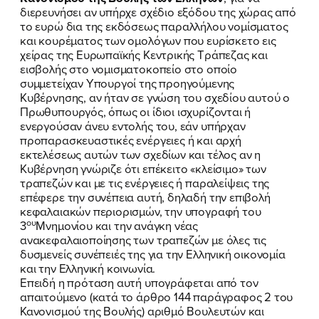
διερευνήσει αν υπήρχε σχέδιο εξόδου της χώρας από
το ευρώ δια της εκδόσεως παραλλήλου νομίσματος
και κουρέματος των ομολόγων που ευρίσκετο εις
χείρας της Ευρωπαϊκής Κεντρικής Τράπεζας και
εισβολής στο νομισματοκοπείο στο οποίο
συμμετείχαν Υπουργοί της προηγούμενης
Κυβέρνησης, αν ήταν σε γνώση του σχεδίου αυτού ο
Πρωθυπουργός, όπως οι ίδιοι ισχυρίζονται ή
ενεργούσαν άνευ εντολής του, εάν υπήρχαν
προπαρασκευαστικές ενέργειες ή και αρχή
εκτελέσεως αυτών των σχεδίων και τέλος αν η
Κυβέρνηση γνώριζε ότι επέκειτο «κλείσιμο» των
τραπεζών και με τις ενέργειες ή παραλείψεις της
επέφερε την συνέπεια αυτή, δηλαδή την επιβολή
κεφαλαιακών περιορισμών, την υπογραφή του
ου
3
Μνημονίου και την ανάγκη νέας
ανακεφαλαιοποίησης των τραπεζών με όλες τις
δυσμενείς συνέπειές της για την Ελληνική οικονομία
και την Ελληνική κοινωνία.
Επειδή η πρόταση αυτή υπογράφεται από τον
απαιτούμενο (κατά το άρθρο 144 παράγραφος 2 του
Κανονισμού της Βουλής) αριθμό Βουλευτών και