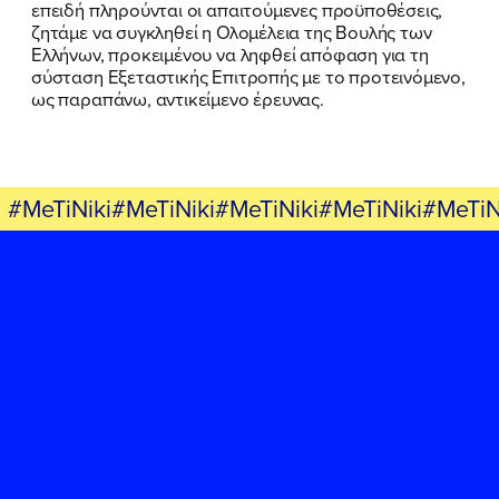
επειδή πληρούνται οι απαιτούμενες προϋποθέσεις,
ζητάμε να συγκληθεί η Ολομέλεια της Βουλής των
Ελλήνων, προκειμένου να ληφθεί απόφαση για τη
σύσταση Εξεταστικής Επιτροπής με το προτεινόμενο,
ως παραπάνω, αντικείμενο έρευνας.
#MeTiNiki#MeTiNiki#MeTiNiki#MeTiNiki#MeTiN