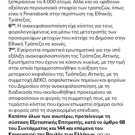
ξεπεράσουν τα 4.000 άτομα. Αλλά και να «χαθούν»
αξιόλογα περιουσιακά στοιχεία των τραπεζών, όπως
είναι η Finansbank στην περίπτωση της Εθνικής
Τράπεζας.
ον
6
.
Η ανακεφαλαιοποίηση είχε κόστος για τους
φορολογούμενους και μέσω της μετατροπής των
προνομιούχων μετοχών που κατείχε το Δημόσιο στην
Εθνική Τράπεζα σε κοινές.
ον
7
.
Εγείρονται σημαντικά ερωτηματικά για την υπό
εξέλιξη ανακεφαλαιοποίηση της Τράπεζας Αττικής.
Ερωτήματα που έχουν να κάνουν, κυρίως, με την τιμή
στην οποία πραγματοποιήθηκε η αύξηση του
μετοχικού κεφαλαίου της Τράπεζας Αττικής, με τη
συμμετοχή ΔΕΚΟ, ασφαλιστικών ταμείων και φορέων
του Δημοσίου στην ανακεφαλαιοποίηση, με τη
διαδικασία που ακολουθήθηκε προκειμένου να
αποφασίσουν οι φορείς τη συμμετοχή τους, με το
τεράστιο κόστος που έχουν επωμιστεί σήμερα αυτοί
οι φορείς από τη συγκεκριμένη επένδυση.
Κατόπιν όλων των ανωτέρω,
προτείνουμε τη
σύσταση Εξεταστικής Επιτροπής, κατά το άρθρο 68
του Συντάγματος και 144 και επόμενα του
Κανονισμού της Βουλής των Ελλήνων
, για να