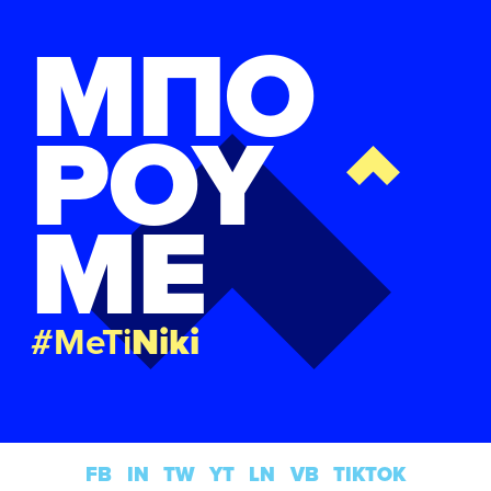
ΜΠΟ
ΡΟΥ
ΜΕ
#MeTi
Niki
FB
IN
TW
YT
LN
VB
TIKTOK