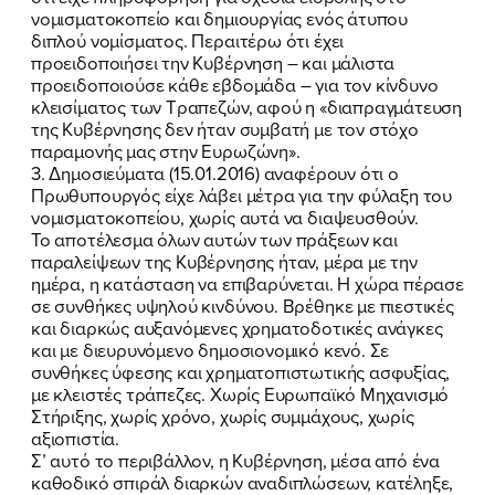
νομισματοκοπείο και δημιουργίας ενός άτυπου
διπλού νομίσματος. Περαιτέρω ότι έχει
προειδοποιήσει την Κυβέρνηση – και μάλιστα
προειδοποιούσε κάθε εβδομάδα – για τον κίνδυνο
κλεισίματος των Τραπεζών, αφού η «διαπραγμάτευση
της Κυβέρνησης δεν ήταν συμβατή με τον στόχο
παραμονής μας στην Ευρωζώνη».
3. Δημοσιεύματα (15.01.2016) αναφέρουν ότι ο
Πρωθυπουργός είχε λάβει μέτρα για την φύλαξη του
νομισματοκοπείου, χωρίς αυτά να διαψευσθούν.
Το αποτέλεσμα όλων αυτών των πράξεων και
παραλείψεων της Κυβέρνησης ήταν, μέρα με την
ημέρα, η κατάσταση να επιβαρύνεται. Η χώρα πέρασε
σε συνθήκες υψηλού κινδύνου. Βρέθηκε με πιεστικές
και διαρκώς αυξανόμενες χρηματοδοτικές ανάγκες
και με διευρυνόμενο δημοσιονομικό κενό. Σε
συνθήκες ύφεσης και χρηματοπιστωτικής ασφυξίας,
με κλειστές τράπεζες. Χωρίς Ευρωπαϊκό Μηχανισμό
Στήριξης, χωρίς χρόνο, χωρίς συμμάχους, χωρίς
αξιοπιστία.
Σ’ αυτό το περιβάλλον, η Κυβέρνηση, μέσα από ένα
καθοδικό σπιράλ διαρκών αναδιπλώσεων, κατέληξε,