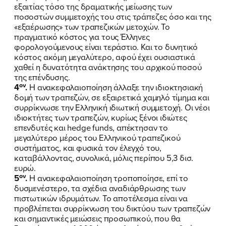
εξαιτίας τόσο της δραματικής μείωσης των
ποσοστών συμμετοχής του στις τράπεζες όσο και της
«εξαέρωσης» των τραπεζικών μετοχών. Το
πραγματικό κόστος για τους Έλληνες
φορολογούμενους είναι τεράστιο. Και το δυνητικό
κόστος ακόμη μεγαλύτερο, αφού έχει ουσιαστικά
χαθεί η δυνατότητα ανάκτησης του αρχικού ποσού
της επένδυσης.
ον
4
.
Η ανακεφαλαιοποίηση άλλαξε την ιδιοκτησιακή
δομή των τραπεζών, σε εξαιρετικά χαμηλό τίμημα και
συρρίκνωσε την Ελληνική ιδιωτική συμμετοχή. Οι νέοι
ιδιοκτήτες των τραπεζών, κυρίως ξένοι ιδιώτες
επενδυτές και hedge funds, απέκτησαν το
μεγαλύτερο μέρος του Ελληνικού τραπεζικού
συστήματος, και φυσικά τον έλεγχό του,
καταβάλλοντας, συνολικά, μόλις περίπου 5,3 δισ.
ευρώ.
ον
5
.
Η ανακεφαλαιοποίηση τροποποίησε, επί το
δυσμενέστερο, τα σχέδια αναδιάρθρωσης των
πιστωτικών ιδρυμάτων. Το αποτέλεσμα είναι να
προβλέπεται συρρίκνωση του δικτύου των τραπεζών
και σημαντικές μειώσεις προσωπικού, που θα