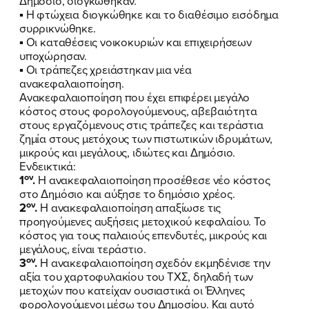
Δημόσιο, διογκώθηκαν.
▪ Η φτώχεια διογκώθηκε και το διαθέσιμο εισόδημα
ΕΚΔΗΛΩΣΕΙΣ
συρρικνώθηκε.
▪ Οι καταθέσεις νοικοκυριών και επιχειρήσεων
υποχώρησαν.
ΝΕΑ
▪ Οι τράπεζες χρειάστηκαν μια νέα
ανακεφαλαιοποίηση.
ΕΛΑ ΚΙ ΕΣΥ
Ανακεφαλαιοποίηση που έχει επιφέρει μεγάλο
κόστος στους φορολογούμενους, αβεβαιότητα
στους εργαζόμενους στις τράπεζες και τεράστια
ζημία στους μετόχους των πιστωτικών ιδρυμάτων,
μικρούς και μεγάλους, ιδιώτες και Δημόσιο.
FB
IN
TW
YT
LN
VB
TIKTOK
Ενδεικτικά:
ον
1
.
Η ανακεφαλαιοποίηση προσέθεσε νέο κόστος
στο Δημόσιο και αύξησε το δημόσιο χρέος.
ον
2
.
Η ανακεφαλαιοποίηση απαξίωσε τις
προηγούμενες αυξήσεις μετοχικού κεφαλαίου. Το
κόστος για τους παλαιούς επενδυτές, μικρούς και
μεγάλους, είναι τεράστιο.
ον
3
.
Η ανακεφαλαιοποίηση σχεδόν εκμηδένισε την
αξία του χαρτοφυλακίου του ΤΧΣ, δηλαδή των
μετοχών που κατείχαν ουσιαστικά οι Έλληνες
φορολογούμενοι μέσω του Δημοσίου. Και αυτό