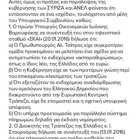
Αυτές όμως οι πράξεις και παραλείψεις της
κυβέρνησης των ΣΥΡΙΖΑ και ΑΝΕΛ φαίνεται ότι
εντάσσονταν σε ένα «σχέδιο», τουλάχιστον από μέλη
του Υπουργικού Συμβουλίου, καθώς:
1. Ο πρώην Υπουργός Οικονομικών Ιωάννης
Βαρουφάκης σε συνέντευξή του στον τηλεοπτικό
σταθμό «ΣΚΑΙ» (20.01.2016) δήλωσε ότι:
α) Ο Πρωθυπουργός Αλ. Τσίπρας είχε συγκροτήσει
ομάδα προκειμένου να μελετήσει ένα σχέδιο για να
αντιμετωπίσει το ενδεχόμενο «εκπαραθυρώσεως»,
όπως ο ίδιος λέει, της Ελλάδος από το ευρώ.
β) Ότι η Κυβέρνηση είχε εκ των προτέρων γνώση περί
του επικειμένου κλεισίματος των τραπεζών.
γ) Ότι εξεταζόταν το ενδεχόμενο αναδιάρθρωσης
των ομολόγων του Ελληνικού Δημοσίου που
διακρατούντο από την Ευρωπαϊκή Κεντρική
Τράπεζα, είχε δε ετοιμαστεί και η σχετική υπουργική
απόφαση.
δ) Ότι υπήρχε προετοιμασία για παράλληλο σύστημα
πληρωμών, δηλαδή για έκδοση νομίσματος.
2. Ο Διοικητής της Τράπεζας της Ελλάδος κ. Ι.
Στουρνάρας δήλωσε σε συνέντευξή του (13.01.2016)
ότι είχε πληροφόρηση για σχέδια εισβολής στο