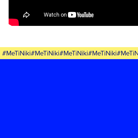
ΕΚΔΗΛΩΣΕΙΣ
ΝΕΑ
ΕΛΑ ΚΙ ΕΣΥ
#MeTiNiki#MeTiNiki#MeTiNiki#MeTiNiki#MeTiN
FB
IN
TW
YT
LN
VB
TIKTOK