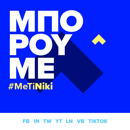
ΜΠΟ
ΡΟΥ
ΜΕ
#MeTi
Niki
FB
IN
TW
YT
LN
VB
TIKTOK