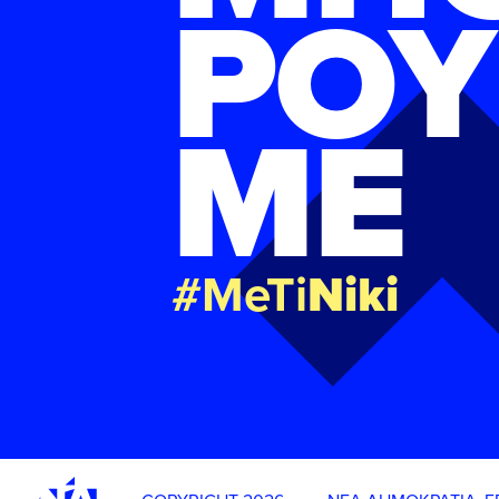
ΡΟΥ
ΜΕ
#MeTi
Niki