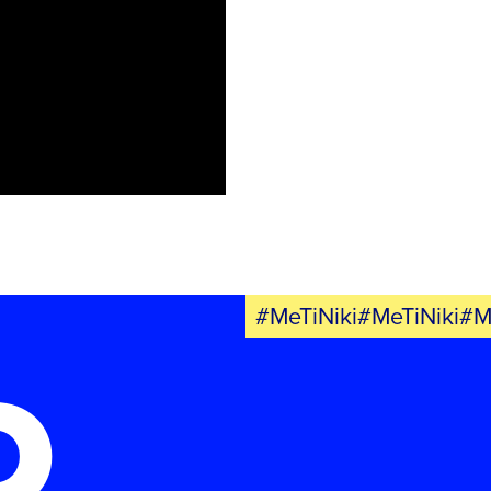
ΝΕΑ
ΕΛΑ ΚΙ ΕΣΥ
FB
IN
TW
YT
LN
VB
TIKTOK
#MeTiNiki#MeTiNiki#M
Ο