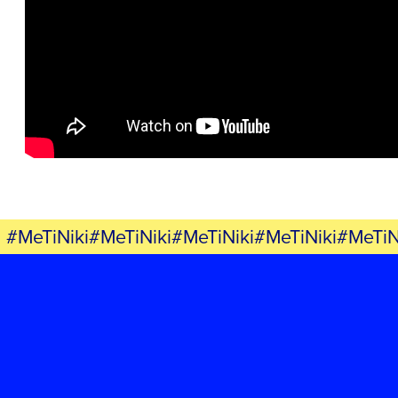
ΕΡΓΟ
ΕΚΔΗΛΩΣΕΙΣ
ΝΕΑ
ΕΛΑ ΚΙ ΕΣΥ
#MeTiNiki#MeTiNiki#MeTiNiki#MeTiNiki#MeTiN
FB
IN
TW
YT
LN
VB
TIKTOK