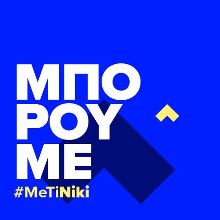
ΜΠΟ
ΡΟΥ
ΜΕ
#MeTi
Niki