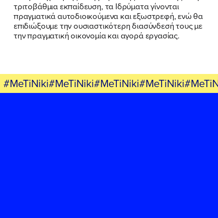
τριτοβάθμια εκπαίδευση, τα Ιδρύματα γίνονται
πραγματικά αυτοδιοικούμενα και εξωστρεφή, ενώ θα
επιδιώξουμε την ουσιαστικότερη διασύνδεσή τους με
την πραγματική οικονομία και αγορά εργασίας.
#MeTiNiki#MeTiNiki#MeTiNiki#MeTiNiki#MeTiN