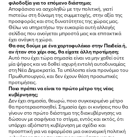
φιλοδοξία για το επόμενο διάστημα;
Αποφάσισα να ασχοληθώ με την πολιτική, γιατί
πιστεύω στη δύναμη της συμμετοχής, στην αξία της
προσφοράς και στις δυνατότητες της χώρας μας.
Θέλω να υπηρετήσω την ευκαιρία αυτή αλλαγής
σελίδας που ανοίγεται μπροστά μας και επιτακτικά
έχει ανάγκη η χώρα.
Θα σας δούμε με ένα χαρτοφυλάκιο στην Παιδεία ή,
αν ήταν στο χέρι σας, θα είχατε άλλη προτίμηση;
Αυτό που έχει τώρα σημασία είναι να μην χαθεί ούτε
μία ψήφος και να δοθεί ισχυρή εντολή αυτοδυναμίας
στη Νέα Δημοκρατία. Τα υπόλοιπα είναι προνόμιο του
Πρωθυπουργού, και δεν έχουν θέση προσωπικές
προτιμήσεις.
Ποιο πρέπει να είναι το πρώτο μέτρο της νέας
κυβέρνησης;
Δεν έχει σημασία, θεωρώ, ποιο συγκεκριμένο μέτρο
θα προτεραιοποιηθεί. Σημασία έχει οι κινήσεις που θα
γίνουν στο πρώτο διάστημα της διακυβέρνησης να
δώσουν με σαφήνεια το στίγμα, εντός και εκτός, ότι
υπάρχει αξιόπιστη κυβέρνηση με σχέδιο και
προοπτική για να εφαρμόσει μια οικονομική πολιτική