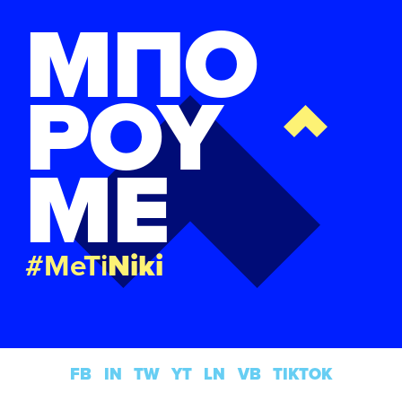
ΜΠΟ
ΡΟΥ
ΜΕ
#MeTi
Niki
FB
IN
TW
YT
LN
VB
TIKTOK