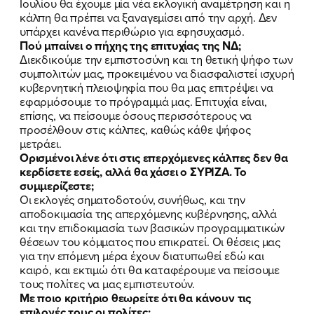
Ιουλίου θα έχουμε μία νέα εκλογική αναμέτρηση και η
κάλπη θα πρέπει να ξαναγεμίσει από την αρχή. Δεν
υπάρχει κανένα περιθώριο για εφησυχασμό.
Πού μπαίνει ο πήχης της επιτυχίας της ΝΔ;
Διεκδικούμε την εμπιστοσύνη και τη θετική ψήφο των
συμπολιτών μας, προκειμένου να διασφαλιστεί ισχυρή
κυβερνητική πλειοψηφία που θα μας επιτρέψει να
εφαρμόσουμε το πρόγραμμά μας. Επιτυχία είναι,
επίσης, να πείσουμε όσους περισσότερους να
προσέλθουν στις κάλπες, καθώς κάθε ψήφος
μετράει.
Ορισμένοι λένε ότι στις επερχόμενες κάλπες δεν θα
κερδίσετε εσείς, αλλά θα χάσει ο ΣΥΡΙΖΑ. Το
συμμερίζεστε;
Οι εκλογές σηματοδοτούν, συνήθως, και την
αποδοκιμασία της απερχόμενης κυβέρνησης, αλλά
και την επιδοκιμασία των βασικών προγραμματικών
θέσεων του κόμματος που επικρατεί. Οι θέσεις μας
για την επόμενη μέρα έχουν διατυπωθεί εδώ και
καιρό, και εκτιμώ ότι θα καταφέρουμε να πείσουμε
τους πολίτες να μας εμπιστευτούν.
Με ποιο κριτήριο θεωρείτε ότι θα κάνουν τις
επιλογές τους οι πολίτες;