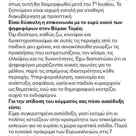
η
όπως αυτή θα διαμορφωθεί μετά την 7
Ιουλίου. Το
ζητούμενο είναι ισχυρή εντολή για σταθερή
διακυβέρνηση με προοπτική.
Είναι δύσκολη η επικοινωνία με το ευρύ κοινό των
ψηφοφόρων στον Βόρειο Τομέα;
Όχι ιδιαίτερα, καθώς ζω, κινούμαι και
δραστηριοποιούμαι σε αυτές τις περιοχές από τα
παιδικά μου χρόνια, και συνακόλουθα γνωρίζω τις
προκλήσεις που αντιμετωπίζουν, τον κόσμο, τις
ελλείψεις και τις δυνατότητες. Έχω διαπιστώσει ότι οι
ψηφοφόροι μοιράζονται κοινές αγωνίες για το
μέλλον, παρά τις επιμέρους ιδιαιτερότητες κάθε
περιοχής. Υπερ-φορολόγηση, οικονομία και
ανάπτυξη, ασφάλεια, υγεία και παιδεία κυριαρχούν
ως θεματικές, ενώ και το δημογραφικό κεντρίζει
συχνά το ενδιαφέρον.
Για την επίδοση του κόμματός σας πόσο αισιόδοξη
είστε;
Είμαι συγκρατημένα αισιόδοξη, γιατί εκτιμώ ότι οι
πολίτες εστιάζουν στην κρισιμότητα των επικείμενων
εκλογών για να γυρίσει η χώρα οριστικά σελίδα. Παρά
το ευνοϊκό πρόκριμα των Ευρωεκλογών, στις 7