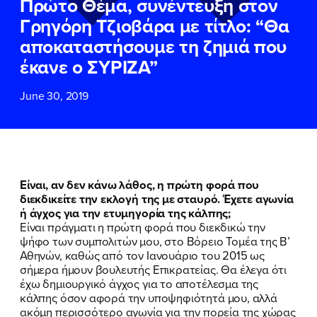
Πρώτο Θέμα, συνέντευξη στον
ΕΠΙΘΕΤΟ
ΕΠΙΘΕΤΟ
*
*
Γρηγόρη Τζιοβάρα με τίτλο: “Θα
αποκαταστήσουμε τη ζημιά που
ΤΗΛΕΦΩΝΟ
ΤΗΛΕΦΩΝΟ
*
έκανε ο ΣΥΡΙΖΑ”
June 30, 2019
EMAIL
EMAIL
*
*
Αποδέχομαι την
Αποδέχομαι την
Πολιτική
Πολιτική
Προστασίας Προσωπικών
Προστασίας Προσωπικών
Δεδομένων
Δεδομένων
και τους τους
και τους τους
Όρους
Όρους
Είναι, αν δεν κάνω λάθος, η πρώτη φορά που
Χρήσης
Χρήσης
του δικτυακού τόπου του
του δικτυακού τόπου του
διεκδικείτε την εκλογή της με σταυρό. Έχετε αγωνία
Πολιτικού Γραφείου της Βουλευτού
Πολιτικού Γραφείου της Βουλευτού
ή άγχος για την ετυμηγορία της κάλπης;
Νίκης Κεραμέως
Νίκης Κεραμέως
Είναι πράγματι η πρώτη φορά που διεκδικώ την
ψήφο των συμπολιτών μου, στο Βόρειο Τομέα της Β’
Αθηνών, καθώς από τον Ιανουάριο του 2015 ως
ΥΠΟΒΟΛΗ
ΥΠΟΒΟΛΗ
σήμερα ήμουν βουλευτής Επικρατείας. Θα έλεγα ότι
έχω δημιουργικό άγχος για το αποτέλεσμα της
κάλπης όσον αφορά την υποψηφιότητά μου, αλλά
ακόμη περισσότερο αγωνία για την πορεία της χώρας