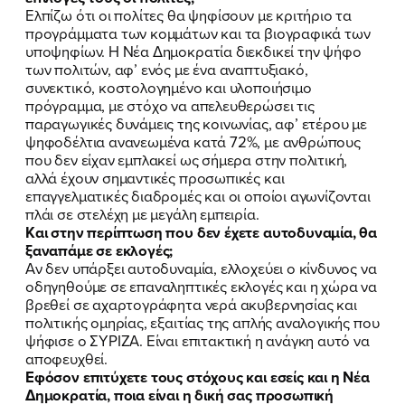
Ελπίζω ότι οι πολίτες θα ψηφίσουν με κριτήριο τα
προγράμματα των κομμάτων και τα βιογραφικά των
υποψηφίων. Η Νέα Δημοκρατία διεκδικεί την ψήφο
των πολιτών, αφ’ ενός με ένα αναπτυξιακό,
συνεκτικό, κοστολογημένο και υλοποιήσιμο
πρόγραμμα, με στόχο να απελευθερώσει τις
παραγωγικές δυνάμεις της κοινωνίας, αφ’ ετέρου με
ψηφοδέλτια ανανεωμένα κατά 72%, με ανθρώπους
ΠΟΙΑ ΕΙΜΑΙ
που δεν είχαν εμπλακεί ως σήμερα στην πολιτική,
αλλά έχουν σημαντικές προσωπικές και
ΕΡΓΟ
επαγγελματικές διαδρομές και οι οποίοι αγωνίζονται
πλάι σε στελέχη με μεγάλη εμπειρία.
ΕΚΔΗΛΩΣΕΙΣ
Και στην περίπτωση που δεν έχετε αυτοδυναμία, θα
ξαναπάμε σε εκλογές;
Αν δεν υπάρξει αυτοδυναμία, ελλοχεύει ο κίνδυνος να
ΝΕΑ
οδηγηθούμε σε επαναληπτικές εκλογές και η χώρα να
βρεθεί σε αχαρτογράφητα νερά ακυβερνησίας και
ΕΛΑ ΚΙ ΕΣΥ
πολιτικής ομηρίας, εξαιτίας της απλής αναλογικής που
ψήφισε ο ΣΥΡΙΖΑ. Είναι επιτακτική η ανάγκη αυτό να
αποφευχθεί.
Εφόσον επιτύχετε τους στόχους και εσείς και η Νέα
Δημοκρατία, ποια είναι η δική σας προσωπική
FB
IN
TW
YT
LN
VB
TIKTOK