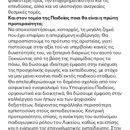
φιλικότερη προς την επιχειρηματικότητα και τις
επενδύσεις, αλλά και να υλοποιήσει αναγκαίες
θεσμικές τομές.
Και στον τομέα της Παιδείας ποια θα είναι η πρώτη
προτεραιότητα;
Να αποκαταστήσουμε, καταρχάς, τη μεγάλη ζημιά
που έχει επιφέρει η απερχόμενη κυβέρνηση. Θα
υπερασπιστούμε το πρότυπο της αριστείας, γιατί
πιστεύουμε στην αξία τού να υπερβαίνει κανείς τις
δυνατότητές του, να ξεπερνά διαρκώς τον εαυτό του.
Ξεκινώντας από τη βάση της πυραμίδας προς τα
πάνω, θα δώσουμε ιδιαίτερη έμφαση στην ενίσχυση
της προσχολικής αγωγής και εκπαίδευσης, με στόχο
να μην μείνει κανένα παιδί εκτός παιδικού σταθμού.
Θα απελευθερώσουμε το δημόσιο σχολείο από τον
ασφυκτικό εναγκαλισμό του Υπουργείου Παιδείας,
οργανωτικά και διοικητικά, θα δώσουμε έμφαση στην
καλλιέργεια των ήπιων και των ψηφιακών
δεξιοτήτων, δείχνοντας παράλληλα περισσότερη
εμπιστοσύνη στους εκπαιδευτικούς. Κεντρική
προτεραιότητα, επίσης, η ανάκτηση του αυτόνομου
παιδαγωγικού ρόλου του Λυκείου, καθώς και επίσης
και η ενίσχυση της επαγγελματικής εκπαίδευσης. Στην