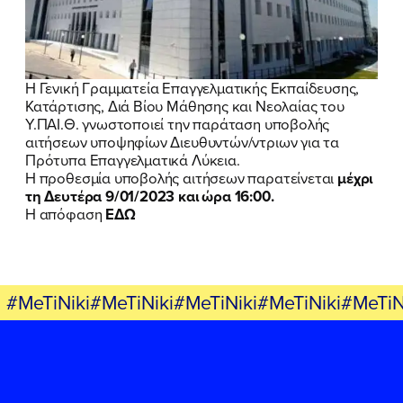
ΠΟΙΑ ΕΙΜΑΙ
ΕΡΓΟ
Η Γενική Γραμματεία Επαγγελματικής Εκπαίδευσης,
ΕΚΔΗΛΩΣΕΙΣ
Κατάρτισης, Διά Βίου Μάθησης και Νεολαίας του
Υ.ΠΑΙ.Θ. γνωστοποιεί την παράταση υποβολής
ΝΕΑ
αιτήσεων υποψηφίων Διευθυντών/ντριων για τα
Πρότυπα Επαγγελματικά Λύκεια.
Η προθεσμία υποβολής αιτήσεων παρατείνεται
μέχρι
ΕΛΑ ΚΙ ΕΣΥ
τη Δευτέρα 9/01/2023 και ώρα 16:00.
Η απόφαση
ΕΔΩ
FB
IN
TW
YT
LN
VB
TIKTOK
#MeTiNiki#MeTiNiki#MeTiNiki#MeTiNiki#MeTiN